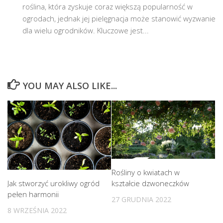
roślina, która zyskuje coraz większą popularność w
ogrodach, jednak jej pielęgnacja może stanowić wyzwanie
dla wielu ogrodników. Kluczowe jest...
YOU MAY ALSO LIKE...
Rośliny o kwiatach w
Jak stworzyć urokliwy ogród
kształcie dzwoneczków
pełen harmonii
27 GRUDNIA 2022
8 WRZEŚNIA 2022