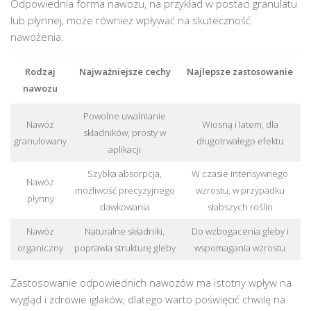
Odpowiednia forma nawozu, na przykład w postaci granulatu
lub płynnej, może również wpływać na skuteczność
nawożenia.
Rodzaj
Najważniejsze cechy
Najlepsze zastosowanie
nawozu
Powolne uwalnianie
Nawóz
Wiosną i latem, dla
składników, prosty w
granulowany
długotrwałego efektu
aplikacji
Szybka absorpcja,
W czasie intensywnego
Nawóz
możliwość precyzyjnego
wzrostu, w przypadku
płynny
dawkowania
słabszych roślin
Nawóz
Naturalne składniki,
Do wzbogacenia gleby i
organiczny
poprawia strukturę gleby
wspomagania wzrostu
Zastosowanie odpowiednich nawozów ma istotny wpływ na
wygląd i zdrowie iglaków, dlatego warto poświęcić chwilę na