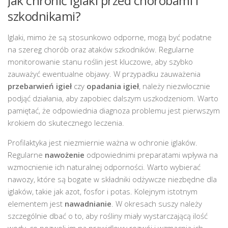
Jak chronić iglaki przed chorobami i
szkodnikami?
Iglaki, mimo że są stosunkowo odporne, mogą być podatne
na szereg chorób oraz ataków szkodników. Regularne
monitorowanie stanu roślin jest kluczowe, aby szybko
zauważyć ewentualne objawy. W przypadku zauważenia
przebarwień igieł
czy
opadania igieł
, należy niezwłocznie
podjąć działania, aby zapobiec dalszym uszkodzeniom. Warto
pamiętać, że odpowiednia diagnoza problemu jest pierwszym
krokiem do skutecznego leczenia.
Profilaktyka jest niezmiernie ważna w ochronie iglaków.
Regularne
nawożenie
odpowiednimi preparatami wpływa na
wzmocnienie ich naturalnej odporności. Warto wybierać
nawozy, które są bogate w składniki odżywcze niezbędne dla
iglaków, takie jak azot, fosfor i potas. Kolejnym istotnym
elementem jest
nawadnianie
. W okresach suszy należy
szczególnie dbać o to, aby rośliny miały wystarczającą ilość