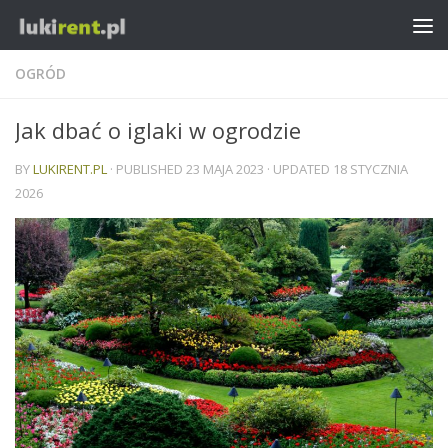
OGRÓD
Jak dbać o iglaki w ogrodzie
BY
LUKIRENT.PL
· PUBLISHED
23 MAJA 2023
· UPDATED
18 STYCZNIA
2026