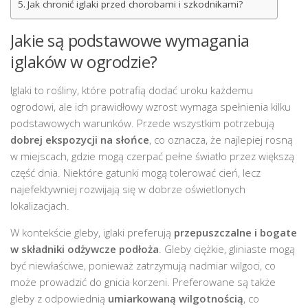
Jak chronić iglaki przed chorobami i szkodnikami?
Jakie są podstawowe wymagania
iglaków w ogrodzie?
Iglaki to rośliny, które potrafią dodać uroku każdemu
ogrodowi, ale ich prawidłowy wzrost wymaga spełnienia kilku
podstawowych warunków. Przede wszystkim potrzebują
dobrej ekspozycji na słońce
, co oznacza, że najlepiej rosną
w miejscach, gdzie mogą czerpać pełne światło przez większą
część dnia. Niektóre gatunki mogą tolerować cień, lecz
najefektywniej rozwijają się w dobrze oświetlonych
lokalizacjach.
W kontekście gleby, iglaki preferują
przepuszczalne i bogate
w składniki odżywcze podłoża
. Gleby ciężkie, gliniaste mogą
być niewłaściwe, ponieważ zatrzymują nadmiar wilgoci, co
może prowadzić do gnicia korzeni. Preferowane są także
gleby z odpowiednią
umiarkowaną wilgotnością
, co