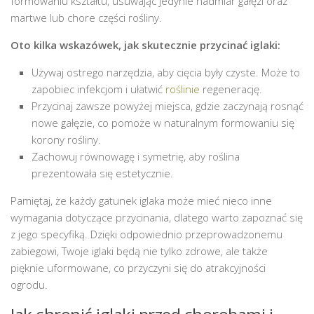
formowaniu kształtu, usuwając jedynie nadmiar gałęzi oraz
martwe lub chore części rośliny.
Oto kilka wskazówek, jak skutecznie przycinać iglaki:
Używaj ostrego narzędzia, aby cięcia były czyste. Może to
zapobiec infekcjom i ułatwić
roślinie
regenerację.
Przycinaj zawsze powyżej miejsca, gdzie zaczynają rosnąć
nowe gałęzie, co pomoże w naturalnym formowaniu się
korony rośliny.
Zachowuj równowagę i symetrię, aby roślina
prezentowała się estetycznie.
Pamiętaj, że każdy gatunek iglaka może mieć nieco inne
wymagania dotyczące przycinania, dlatego warto zapoznać się
z jego specyfiką. Dzięki odpowiednio przeprowadzonemu
zabiegowi, Twoje iglaki będą nie tylko zdrowe, ale także
pięknie uformowane, co przyczyni się do atrakcyjności
ogrodu.