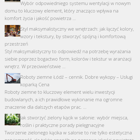
Wybór odpowiedniego systemu wentylacji w nowym
domu to kluczowy element, który znacząco wpływa na
komfort życia i jakość powietrza …
Styl maksymalistyczny we wnętrzach: jak łączyć kolory,
wzory i tekstury, by stworzyć spójną i komfortową
przestrzeń
Styl maksymalistyczny to odpowiedź na potrzebę wyrażania
siebie poprzez bogactwo form, kolorów i tekstur w aranżacji
wnętrz. W przeciwieństwie …
Roboty ziemne Łódź – cennik. Dobre wykopy – Usługi
koparką Cena
Roboty ziemne to kluczowy element wielu inwestycji
budowlanych, a ich prawidłowe wykonanie ma ogromne
znaczenie dla dalszych etapów prac. …
Jak stworzyć zielony kącik w salonie: wybór miejsca,
roślin i praktyczne porady pielęgnacyjne
Tworzenie zielonego kącika w salonie to nie tylko estetyczna
przyjemność, ale także sposób na poprawę jakości powietrza