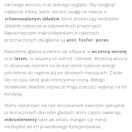
zdrowego wzrostu oraz dobrego wyglądu. Aby osiągnąć
najlepsze efekty, warto zwrócić uwagę na nawozy o
zrównoważonym składzie
, które dostarczają niezbędne
składniki odżywcze w odpowiednich proporcjach.
Najważniejszymi makroskładnikami w nawozach
przeznaczonych dla iglaków są
azot
,
fosfor
i
potas
.
Nawożenie iglaków powinno się odbywać w
wczesną wiosnę
oraz
latem
, co wspiera ich wzrost i zdrowie. Wczesna wiosna
to doskonały moment na dostarczenie roślinom energii
potrzebnej do regeneracji po zimowych miesiącach. Z kolei
lato to czas, kiedy iglaki intensywnie rosną, dlatego
dodatkowe składniki odżywcze mogą znacząco wpłynąć na ich
kondycję.
Warto zastanowić się nad stosowaniem nawozów specjalnie
przeznaczonych dla roślin iglastych, które często zawierają
mikroelementy
takie jak żelazo, mangan czy miedź,
niezbędne do ich prawidłowego funkcjonowania.