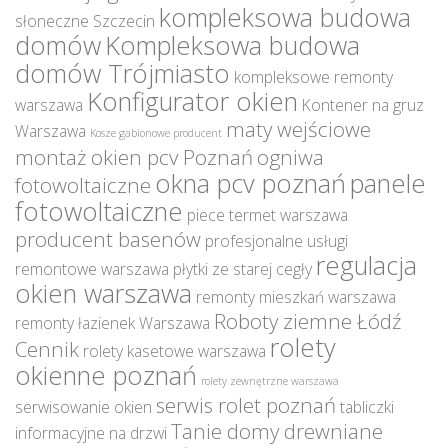
kompleksowa budowa
słoneczne Szczecin
domów
Kompleksowa budowa
domów Trójmiasto
kompleksowe remonty
Konfigurator okien
warszawa
Kontener na gruz
maty wejściowe
Warszawa
Kosze gabionowe producent
montaż okien pcv Poznań
ogniwa
okna pcv poznań
panele
fotowoltaiczne
fotowoltaiczne
piece termet warszawa
producent basenów
profesjonalne usługi
regulacja
remontowe warszawa
płytki ze starej cegły
okien warszawa
remonty mieszkań warszawa
Roboty ziemne Łódź
remonty łazienek Warszawa
rolety
Cennik
rolety kasetowe warszawa
okienne poznań
rolety zewnętrzne warszawa
serwis rolet poznań
serwisowanie okien
tabliczki
Tanie domy drewniane
informacyjne na drzwi