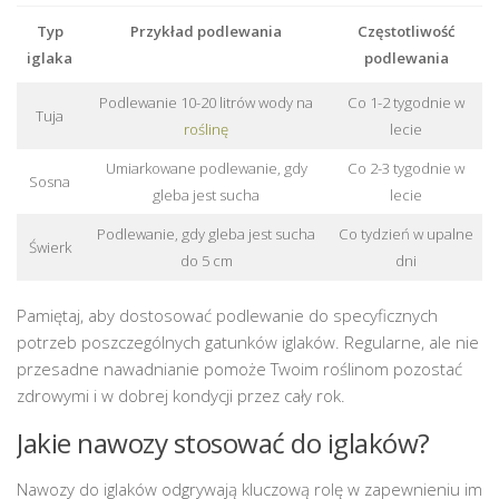
Typ
Przykład podlewania
Częstotliwość
iglaka
podlewania
Podlewanie 10-20 litrów wody na
Co 1-2 tygodnie w
Tuja
roślinę
lecie
Umiarkowane podlewanie, gdy
Co 2-3 tygodnie w
Sosna
gleba jest sucha
lecie
Podlewanie, gdy gleba jest sucha
Co tydzień w upalne
Świerk
do 5 cm
dni
Pamiętaj, aby dostosować podlewanie do specyficznych
potrzeb poszczególnych gatunków iglaków. Regularne, ale nie
przesadne nawadnianie pomoże Twoim roślinom pozostać
zdrowymi i w dobrej kondycji przez cały rok.
Jakie nawozy stosować do iglaków?
Nawozy do iglaków odgrywają kluczową rolę w zapewnieniu im