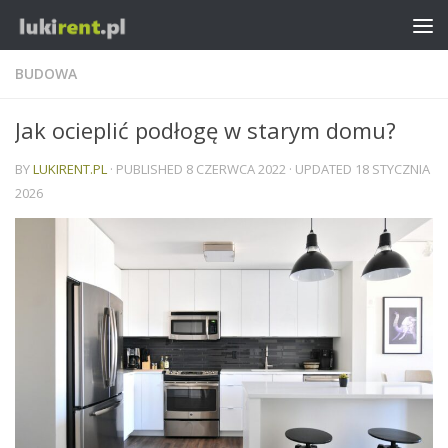
BUDOWA
Jak ocieplić podłogę w starym domu?
BY
LUKIRENT.PL
· PUBLISHED
8 CZERWCA 2022
· UPDATED
18 STYCZNIA
2026