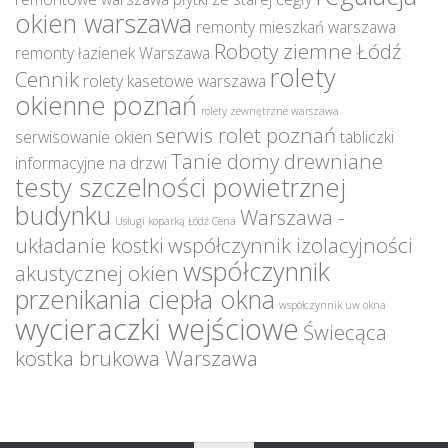
okien warszawa
remonty mieszkań warszawa
Roboty ziemne Łódź
remonty łazienek Warszawa
rolety
Cennik
rolety kasetowe warszawa
okienne poznań
rolety zewnętrzne warszawa
serwis rolet poznań
serwisowanie okien
tabliczki
Tanie domy drewniane
informacyjne na drzwi
testy szczelności powietrznej
budynku
Warszawa -
Usługi koparką Łódź Cena
układanie kostki
współczynnik izolacyjności
współczynnik
akustycznej okien
przenikania ciepła okna
współczynnik uw okna
wycieraczki wejściowe
Świecąca
kostka brukowa Warszawa