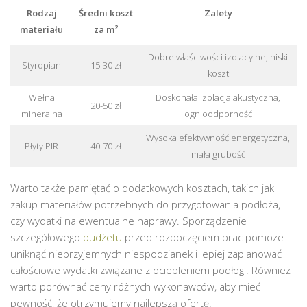
Rodzaj
Średni koszt
Zalety
materiału
za m²
Dobre właściwości izolacyjne, niski
Styropian
15-30 zł
koszt
Wełna
Doskonała izolacja akustyczna,
20-50 zł
mineralna
ognioodporność
Wysoka efektywność energetyczna,
Płyty PIR
40-70 zł
mała grubość
Warto także pamiętać o dodatkowych kosztach, takich jak
zakup materiałów potrzebnych do przygotowania podłoża,
czy wydatki na ewentualne naprawy. Sporządzenie
szczegółowego
budżetu
przed rozpoczęciem prac pomoże
uniknąć nieprzyjemnych niespodzianek i lepiej zaplanować
całościowe wydatki związane z ociepleniem podłogi. Również
warto porównać ceny różnych wykonawców, aby mieć
pewność, że otrzymujemy najlepszą ofertę.