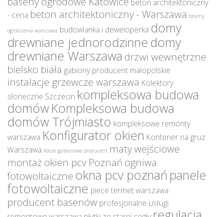
baseny ogrodowe Katowice
beton architektoniczny
beton architektoniczny - Warszawa
- cena
bramy
domy
budowlanka i deweloperka
ogrodzenia warszawa
drewniane jednorodzinne
domy
drewniane Warszawa
drzwi wewnętrzne
bielsko biała
gabiony producent małopolskie
instalacje grzewcze warszawa
Kolektory
kompleksowa budowa
słoneczne Szczecin
domów
Kompleksowa budowa
domów Trójmiasto
kompleksowe remonty
Konfigurator okien
warszawa
Kontener na gruz
maty wejściowe
Warszawa
Kosze gabionowe producent
montaż okien pcv Poznań
ogniwa
okna pcv poznań
panele
fotowoltaiczne
fotowoltaiczne
piece termet warszawa
producent basenów
profesjonalne usługi
regulacja
remontowe warszawa
płytki ze starej cegły