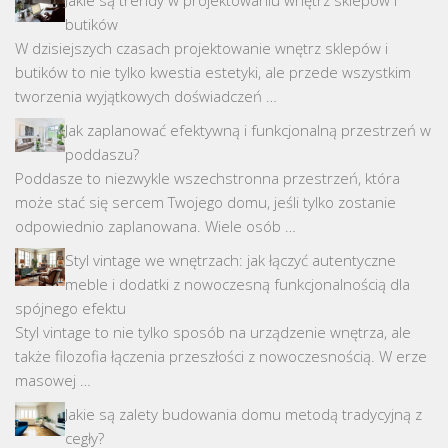
Jakie są trendy w projektowaniu wnętrz sklepów i
butików
W dzisiejszych czasach projektowanie wnętrz sklepów i
butików to nie tylko kwestia estetyki, ale przede wszystkim
tworzenia wyjątkowych doświadczeń …
Jak zaplanować efektywną i funkcjonalną przestrzeń w
poddaszu?
Poddasze to niezwykle wszechstronna przestrzeń, która
może stać się sercem Twojego domu, jeśli tylko zostanie
odpowiednio zaplanowana. Wiele osób …
Styl vintage we wnętrzach: jak łączyć autentyczne
meble i dodatki z nowoczesną funkcjonalnością dla
spójnego efektu
Styl vintage to nie tylko sposób na urządzenie wnętrza, ale
także filozofia łączenia przeszłości z nowoczesnością. W erze
masowej …
Jakie są zalety budowania domu metodą tradycyjną z
cegły?