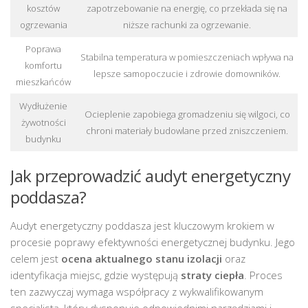
kosztów
zapotrzebowanie na energię, co przekłada się na
ogrzewania
niższe rachunki za ogrzewanie.
Poprawa
Stabilna temperatura w pomieszczeniach wpływa na
komfortu
lepsze samopoczucie i zdrowie domowników.
mieszkańców
Wydłużenie
Ocieplenie zapobiega gromadzeniu się wilgoci, co
żywotności
chroni materiały budowlane przed zniszczeniem.
budynku
Jak przeprowadzić audyt energetyczny
poddasza?
Audyt energetyczny poddasza jest kluczowym krokiem w
procesie poprawy efektywności energetycznej budynku. Jego
celem jest
ocena aktualnego stanu izolacji
oraz
identyfikacja miejsc, gdzie występują
straty ciepła
. Proces
ten zazwyczaj wymaga współpracy z wykwalifikowanym
specjalistą, który dysponuje odpowiednimi narzędziami i