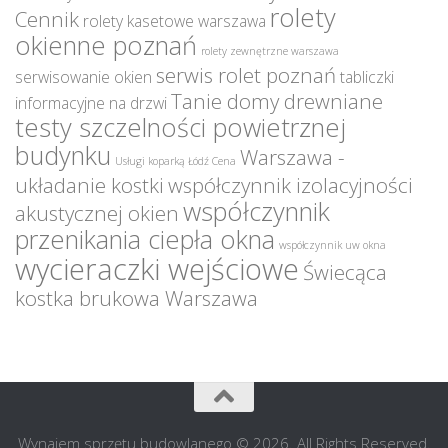
rolety
Cennik
rolety kasetowe warszawa
okienne poznań
rolety zewnętrzne warszawa
serwis rolet poznań
serwisowanie okien
tabliczki
Tanie domy drewniane
informacyjne na drzwi
testy szczelności powietrznej
budynku
Warszawa -
Usługi koparką Łódź Cena
układanie kostki
współczynnik izolacyjności
współczynnik
akustycznej okien
przenikania ciepła okna
współczynnik uw okna
wycieraczki wejściowe
Świecąca
kostka brukowa Warszawa
Wynajem sprzętu budowlanego © 2026. All Rights Reserved.