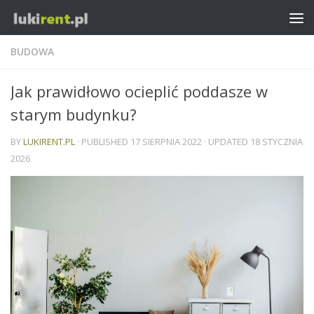
BUDOWA
Jak prawidłowo ocieplić poddasze w
starym budynku?
BY
LUKIRENT.PL
· PUBLISHED
17 SIERPNIA 2022
· UPDATED
18 STYCZNIA
2026