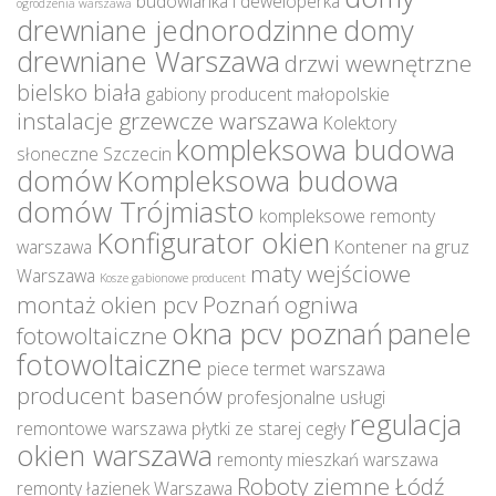
budowlanka i deweloperka
ogrodzenia warszawa
drewniane jednorodzinne
domy
drewniane Warszawa
drzwi wewnętrzne
bielsko biała
gabiony producent małopolskie
instalacje grzewcze warszawa
Kolektory
kompleksowa budowa
słoneczne Szczecin
domów
Kompleksowa budowa
domów Trójmiasto
kompleksowe remonty
Konfigurator okien
warszawa
Kontener na gruz
maty wejściowe
Warszawa
Kosze gabionowe producent
montaż okien pcv Poznań
ogniwa
okna pcv poznań
panele
fotowoltaiczne
fotowoltaiczne
piece termet warszawa
producent basenów
profesjonalne usługi
regulacja
remontowe warszawa
płytki ze starej cegły
okien warszawa
remonty mieszkań warszawa
Roboty ziemne Łódź
remonty łazienek Warszawa