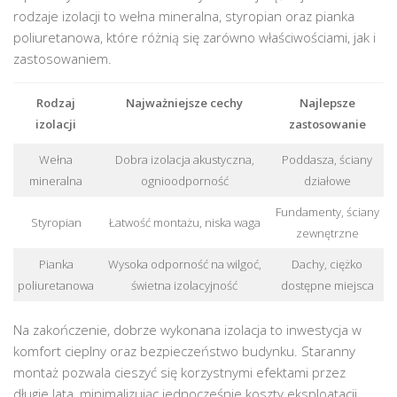
rodzaje izolacji to wełna mineralna, styropian oraz pianka
poliuretanowa, które różnią się zarówno właściwościami, jak i
zastosowaniem.
Rodzaj
Najważniejsze cechy
Najlepsze
izolacji
zastosowanie
Wełna
Dobra izolacja akustyczna,
Poddasza, ściany
mineralna
ognioodporność
działowe
Fundamenty, ściany
Styropian
Łatwość montażu, niska waga
zewnętrzne
Pianka
Wysoka odporność na wilgoć,
Dachy, ciężko
poliuretanowa
świetna izolacyjność
dostępne miejsca
Na zakończenie, dobrze wykonana izolacja to inwestycja w
komfort cieplny oraz bezpieczeństwo budynku. Staranny
montaż pozwala cieszyć się korzystnymi efektami przez
długie lata, minimalizując jednocześnie koszty eksploatacji.