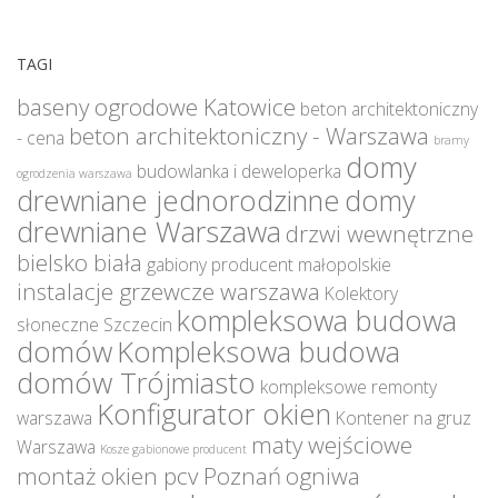
TAGI
baseny ogrodowe Katowice
beton architektoniczny
beton architektoniczny - Warszawa
- cena
bramy
domy
budowlanka i deweloperka
ogrodzenia warszawa
drewniane jednorodzinne
domy
drewniane Warszawa
drzwi wewnętrzne
bielsko biała
gabiony producent małopolskie
instalacje grzewcze warszawa
Kolektory
kompleksowa budowa
słoneczne Szczecin
domów
Kompleksowa budowa
domów Trójmiasto
kompleksowe remonty
Konfigurator okien
warszawa
Kontener na gruz
maty wejściowe
Warszawa
Kosze gabionowe producent
montaż okien pcv Poznań
ogniwa