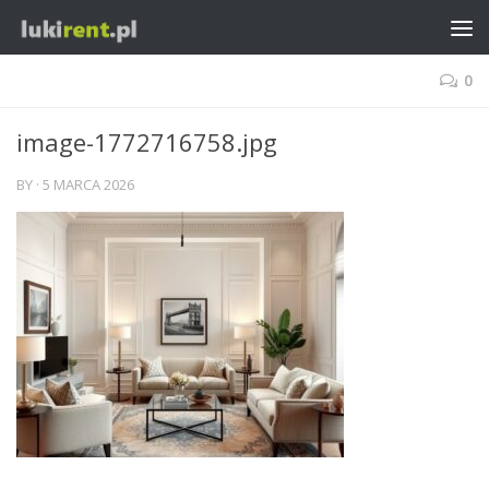
0
image-1772716758.jpg
BY
·
5 MARCA 2026