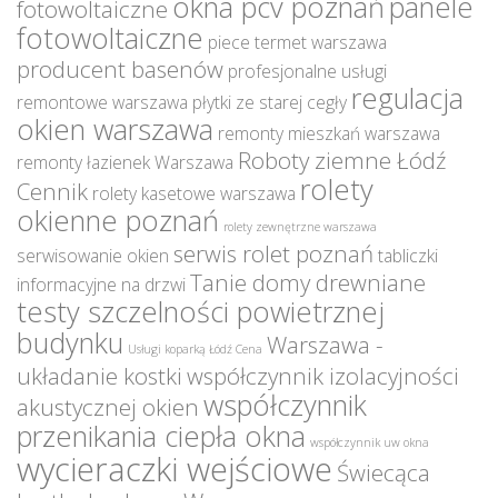
okna pcv poznań
panele
fotowoltaiczne
fotowoltaiczne
piece termet warszawa
producent basenów
profesjonalne usługi
regulacja
remontowe warszawa
płytki ze starej cegły
okien warszawa
remonty mieszkań warszawa
Roboty ziemne Łódź
remonty łazienek Warszawa
rolety
Cennik
rolety kasetowe warszawa
okienne poznań
rolety zewnętrzne warszawa
serwis rolet poznań
serwisowanie okien
tabliczki
Tanie domy drewniane
informacyjne na drzwi
testy szczelności powietrznej
budynku
Warszawa -
Usługi koparką Łódź Cena
układanie kostki
współczynnik izolacyjności
współczynnik
akustycznej okien
przenikania ciepła okna
współczynnik uw okna
wycieraczki wejściowe
Świecąca