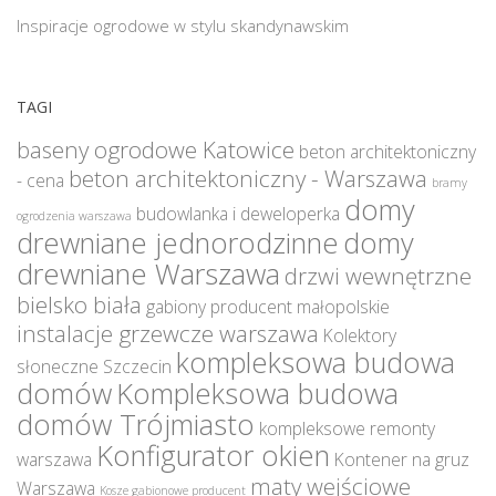
Inspiracje ogrodowe w stylu skandynawskim
TAGI
baseny ogrodowe Katowice
beton architektoniczny
beton architektoniczny - Warszawa
- cena
bramy
domy
budowlanka i deweloperka
ogrodzenia warszawa
drewniane jednorodzinne
domy
drewniane Warszawa
drzwi wewnętrzne
bielsko biała
gabiony producent małopolskie
instalacje grzewcze warszawa
Kolektory
kompleksowa budowa
słoneczne Szczecin
domów
Kompleksowa budowa
domów Trójmiasto
kompleksowe remonty
Konfigurator okien
warszawa
Kontener na gruz
maty wejściowe
Warszawa
Kosze gabionowe producent