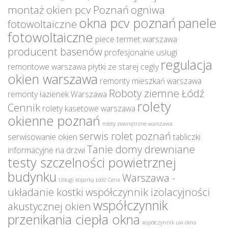
montaż okien pcv Poznań
ogniwa
okna pcv poznań
panele
fotowoltaiczne
fotowoltaiczne
piece termet warszawa
producent basenów
profesjonalne usługi
regulacja
remontowe warszawa
płytki ze starej cegły
okien warszawa
remonty mieszkań warszawa
Roboty ziemne Łódź
remonty łazienek Warszawa
rolety
Cennik
rolety kasetowe warszawa
okienne poznań
rolety zewnętrzne warszawa
serwis rolet poznań
serwisowanie okien
tabliczki
Tanie domy drewniane
informacyjne na drzwi
testy szczelności powietrznej
budynku
Warszawa -
Usługi koparką Łódź Cena
układanie kostki
współczynnik izolacyjności
współczynnik
akustycznej okien
przenikania ciepła okna
współczynnik uw okna