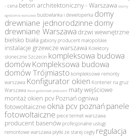
beton architektoniczny - Warszawa
- cena
bramy
domy
budowlanka i deweloperka
ogrodzenia warszawa
drewniane jednorodzinne
domy
drewniane Warszawa
drzwi wewnętrzne
bielsko biała
gabiony producent małopolskie
instalacje grzewcze warszawa
Kolektory
kompleksowa budowa
słoneczne Szczecin
domów
Kompleksowa budowa
domów Trójmiasto
kompleksowe remonty
Konfigurator okien
warszawa
Kontener na gruz
maty wejściowe
Warszawa
Kosze gabionowe producent
montaż okien pcv Poznań
ogniwa
okna pcv poznań
panele
fotowoltaiczne
fotowoltaiczne
piece termet warszawa
producent basenów
profesjonalne usługi
regulacja
remontowe warszawa
płytki ze starej cegły