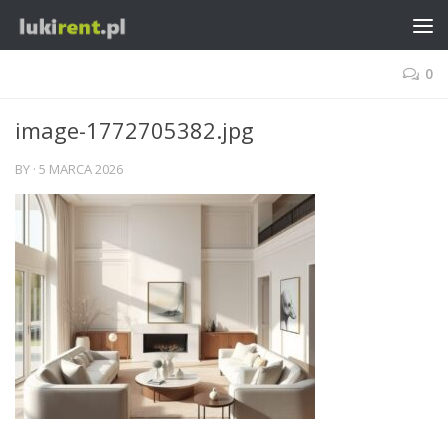
0
image-1772705382.jpg
BY
·
5 MARCA 2026