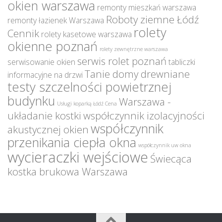
okien warszawa
remonty mieszkań warszawa
Roboty ziemne Łódź
remonty łazienek Warszawa
rolety
Cennik
rolety kasetowe warszawa
okienne poznań
rolety zewnętrzne warszawa
serwis rolet poznań
serwisowanie okien
tabliczki
Tanie domy drewniane
informacyjne na drzwi
testy szczelności powietrznej
budynku
Warszawa -
Usługi koparką Łódź Cena
układanie kostki
współczynnik izolacyjności
współczynnik
akustycznej okien
przenikania ciepła okna
współczynnik uw okna
wycieraczki wejściowe
Świecąca
kostka brukowa Warszawa