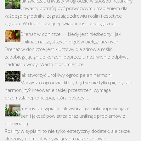
Jak zwalczać chwasty w ogrodzie w sposób naturalny
Chwasty potrafią być prawdziwym utrapieniem dla
każdego ogrodnika, zagrażając zdrowiu roślin i estetyce
ogrodu. W dobie rosnącej świadomości ekologicznej …
Drenaż w doniczce — kiedy jest niezbędny i jak
uniknąć najczęstszych błędów pielęgnacyjnych
Drenaż w doniczce jest kluczowy dla zdrowia roślin,
zapobiegając gnicie korzeni poprzez umożliwienie odpływu
nadmiaru wody. Warto zrozumieć, że …
Jak stworzyć urokliwy ogród pełen harmonii
Marzysz o ogrodzie, który będzie nie tylko piękny, ale i
harmonijny? Kreowanie takiej przestrzeni wymaga
przemyślanej koncepcji, która połączy …
Rośliny do sypialni: jak wybrać gatunki poprawiające
sen i jakość powietrza oraz uniknąć problemów z
pielęgnacją
Rośliny w sypialni to nie tylko estetyczny dodatek, ale także
kluczowy element wpływający na nasze zdrowie i