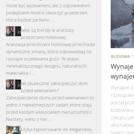
może być wyzwaniem, ale z odpowiednim
podejściem można stworzyć przestrzeń,
która będzie zarówno …
Jakie są trendy w aranżacji
przestrzeni hotelowej
Aranżacja przestrzeni hotelowej przechodzi
dynamiczne zmiany, które odpowiadają na
BUDOWA
1
rosnące oczekiwania gości. W dobie
Wynajem
minimalistycznego designu, naturalnych
materiałów i …
wynaje
Jak skutecznie zabezpieczyć dom
Wynajem za
przed włamaniem?
rozwiązani
Zabezpieczenie domu przed włamaniem to
wśród pro
jedno z najważniejszych zadań, które stają
budowlanyc
przed każdym właścicielem nieruchomości.
zakupu spr
Niestety, wielu z nas …
alternatyw
Łóżka tapicerowane do eleganckiej
nowoczesny