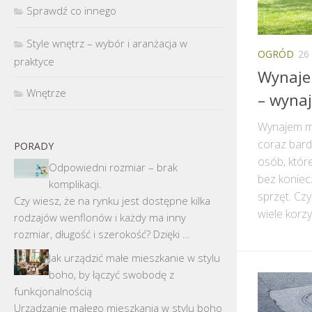
Sprawdź co innego
Style wnętrz – wybór i aranżacja w
OGRÓD
26
praktyce
Wynaje
Wnętrze
– wyna
Wynajem ma
coraz bard
PORADY
osób, któr
Odpowiedni rozmiar – brak
bez koniec
komplikacji.
sprzęt. Czy
Czy wiesz, że na rynku jest dostępne kilka
wiele korzy
rodzajów wenflonów i każdy ma inny
rozmiar, długość i szerokość? Dzięki …
Jak urządzić małe mieszkanie w stylu
boho, by łączyć swobodę z
funkcjonalnością
Urządzanie małego mieszkania w stylu boho