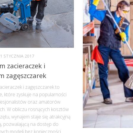
1 STYCZNIA 2017
 zacieraczek i
m zagęszczarek
cieraczek i zagęszczarek to
e, które zyskuje na popularności
fesjonalistów oraz amatorów
h. W obliczu rosnących kosztów
zętu, wynajem staje się atrakcyjną
ą, pozwalającą na dostęp do
ch modeli bez konieczności...