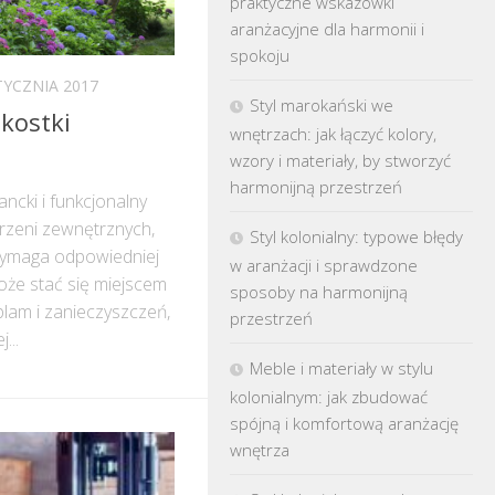
praktyczne wskazówki
aranżacyjne dla harmonii i
spokoju
TYCZNIA 2017
Styl marokański we
 kostki
wnętrzach: jak łączyć kolory,
wzory i materiały, by stworzyć
harmonijną przestrzeń
ncki i funkcjonalny
rzeni zewnętrznych,
Styl kolonialny: typowe błędy
 wymaga odpowiedniej
w aranżacji i sprawdzone
oże stać się miejscem
sposoby na harmonijną
lam i zanieczyszczeń,
przestrzeń
...
Meble i materiały w stylu
kolonialnym: jak zbudować
spójną i komfortową aranżację
wnętrza