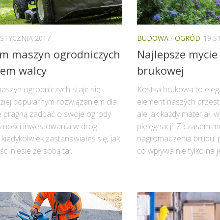
 STYCZNIA 2017
BUDOWA
/
OGRÓD
19 S
m maszyn ogrodniczych
Najlepsze mycie
jem walcy
brukowej
szyn ogrodniczych staje się
Kostka brukowa to elega
ziej popularnym rozwiązaniem dla
element naszych przest
e pragną zadbać o swoje ogrody
ale jak każdy materiał,
zności inwestowania w drogi
pielęgnacji. Z czasem m
 kiedykolwiek zastanawiałeś się, jak
nagromadzenia brudu, p
ści niesie ze sobą ta...
co wpływa nie tylko na jej