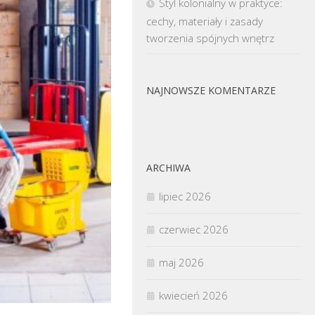
Styl kolonialny w praktyce:
cechy, materiały i zasady
tworzenia spójnych wnętrz
NAJNOWSZE KOMENTARZE
ARCHIWA
lipiec 2026
czerwiec 2026
maj 2026
kwiecień 2026