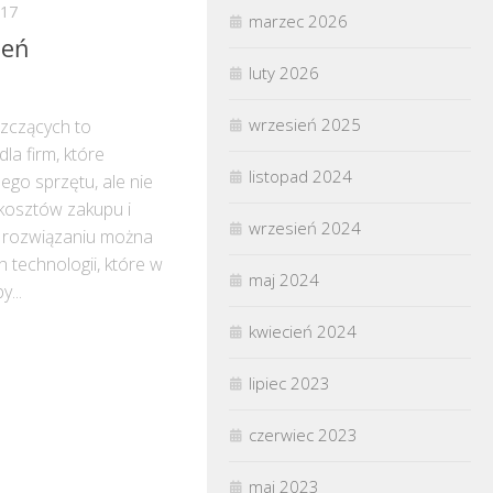
017
marzec 2026
zeń
luty 2026
wrzesień 2025
zczących to
la firm, które
listopad 2024
ego sprzętu, ale nie
kosztów zakupu i
wrzesień 2024
u rozwiązaniu można
 technologii, które w
maj 2024
...
kwiecień 2024
lipiec 2023
czerwiec 2023
maj 2023