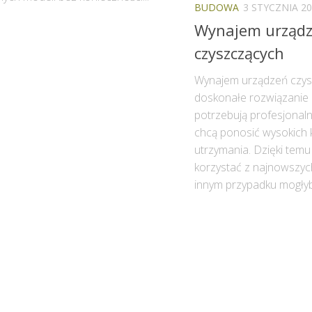
BUDOWA
3 STYCZNIA 2
Wynajem urząd
czyszczących
Wynajem urządzeń czys
doskonałe rozwiązanie d
potrzebują profesjonaln
chcą ponosić wysokich 
utrzymania. Dzięki tem
korzystać z najnowszych
innym przypadku mogłyby