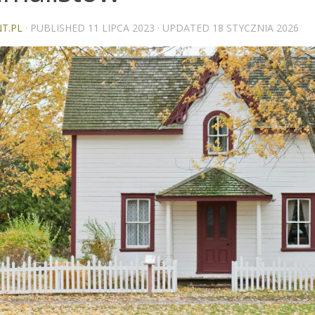
T.PL
· PUBLISHED
11 LIPCA 2023
· UPDATED
18 STYCZNIA 2026