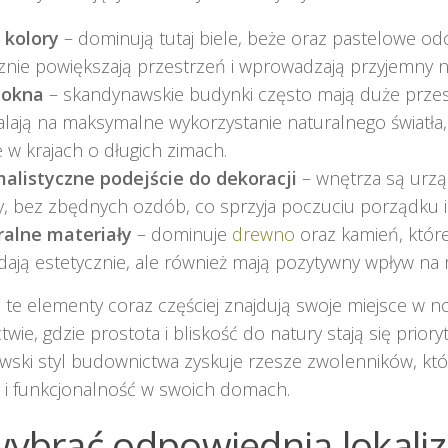
 kolory
– dominują tutaj biele, beże oraz pastelowe odc
znie powiększają przestrzeń i wprowadzają przyjemny na
 okna
– skandynawskie budynki często mają duże przesz
lają na maksymalne wykorzystanie naturalnego światła, 
 w krajach o długich zimach.
alistyczne podejście do dekoracji
– wnętrza są urz
y, bez zbędnych ozdób, co sprzyja poczuciu porządku i
alne materiały
– dominuje
drewno
oraz kamień, które
dają estetycznie, ale również mają pozytywny wpływ na 
 te elementy coraz częściej znajdują swoje miejsce w
wie, gdzie prostota i bliskość do natury stają się priory
ski styl budownictwa zyskuje rzesze zwolenników, któ
 i funkcjonalność w swoich domach.
wybrać odpowiednią lokaliz