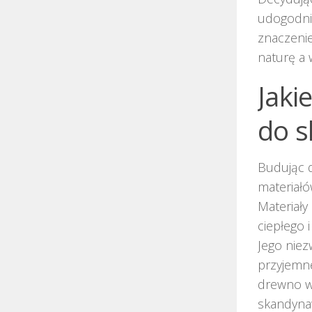
udogodnie
znaczenie
naturę a
Jaki
do 
Budując 
materiałó
Materiały
ciepłego 
Jego niez
przyjemne
drewno wp
skandyna