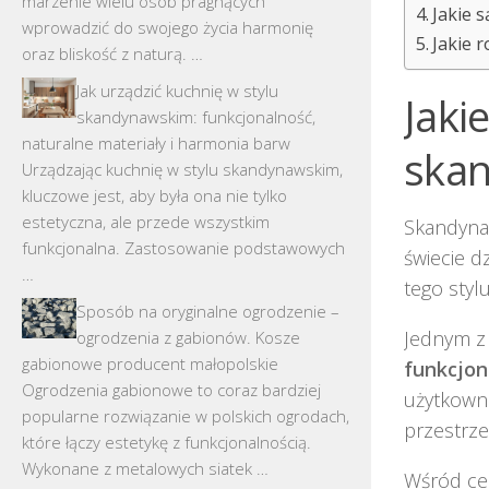
marzenie wielu osób pragnących
Jakie 
wprowadzić do swojego życia harmonię
Jakie 
oraz bliskość z naturą. …
Jak urządzić kuchnię w stylu
Jaki
skandynawskim: funkcjonalność,
naturalne materiały i harmonia barw
skan
Urządzając kuchnię w stylu skandynawskim,
kluczowe jest, aby była ona nie tylko
estetyczna, ale przede wszystkim
Skandynaw
funkcjonalna. Zastosowanie podstawowych
świecie d
…
tego styl
Sposób na oryginalne ogrodzenie –
Jednym z
ogrodzenia z gabionów. Kosze
gabionowe producent małopolskie
funkcjon
Ogrodzenia gabionowe to coraz bardziej
użytkown
popularne rozwiązanie w polskich ogrodach,
przestrze
które łączy estetykę z funkcjonalnością.
Wykonane z metalowych siatek …
Wśród cec