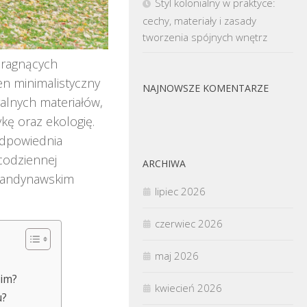
Styl kolonialny w praktyce:
cechy, materiały i zasady
tworzenia spójnych wnętrz
pragnących
en minimalistyczny
NAJNOWSZE KOMENTARZE
ralnych materiałów,
kę oraz ekologię.
odpowiednia
 codziennej
ARCHIWA
skandynawskim
lipiec 2026
czerwiec 2026
maj 2026
kim?
kwiecień 2026
u?