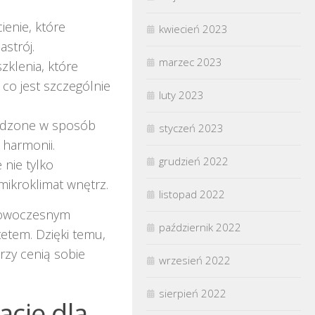
ienie, które
kwiecień 2023
strój.
marzec 2023
klenia, które
co jest szczególnie
luty 2023
ądzone w sposób
styczeń 2023
 harmonii.
grudzień 2022
 nie tylko
mikroklimat wnętrz.
listopad 2022
 nowoczesnym
październik 2022
tetem. Dzięki temu,
rzy cenią sobie
wrzesień 2022
sierpień 2022
ację dla