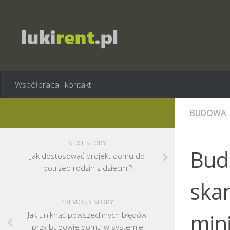
Współpraca i kontakt
BUDOWA
NEXT STORY
Bud
Jak dostosować projekt domu do
potrzeb rodzin z dziećmi?
ska
PREVIOUS STORY
min
Jak uniknąć powszechnych błędów
przy budowie domu w systemie