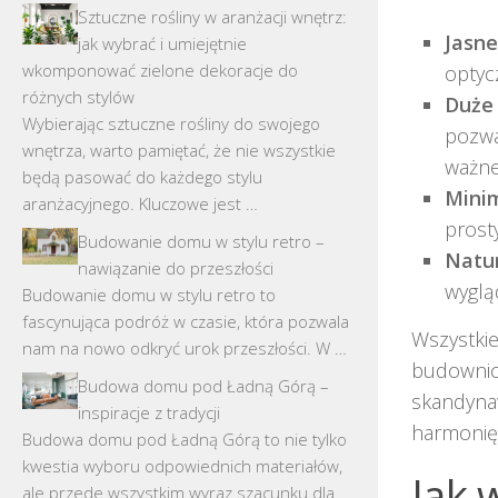
Sztuczne rośliny w aranżacji wnętrz:
Jasne
jak wybrać i umiejętnie
wkomponować zielone dekoracje do
optyc
różnych stylów
Duże
Wybierając sztuczne rośliny do swojego
pozwa
wnętrza, warto pamiętać, że nie wszystkie
ważne
będą pasować do każdego stylu
Minim
aranżacyjnego. Kluczowe jest …
prost
Budowanie domu w stylu retro –
Natur
nawiązanie do przeszłości
wyglą
Budowanie domu w stylu retro to
fascynująca podróż w czasie, która pozwala
Wszystkie
nam na nowo odkryć urok przeszłości. W …
budownict
Budowa domu pod Ładną Górą –
skandynaw
inspiracje z tradycji
harmonię
Budowa domu pod Ładną Górą to nie tylko
kwestia wyboru odpowiednich materiałów,
Jak 
ale przede wszystkim wyraz szacunku dla