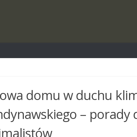
owa domu w duchu kli
ndynawskiego – porady 
imalistów