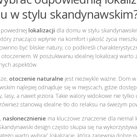
u w stylu skandynawskim
powiedniej
lokalizacji
dla domu w stylu skandynawski
który znacząco wpłynie na komfort i jakość życia miesz
owinno być bliskie natury, co podkreśli charakterystyczn
 otoczeniem. W poszukiwaniu idealnej lokalizacji warto
otnych aspektów.
sze,
otoczenie naturalne
jest niezwykle ważne. Dom w 
skim najlepiej odnajduje się w miejscach, gdzie dostę
y, lasy, a nawet jeziora. Takie walory widokowe nie tylko
e również stanowią idealne tło do relaksu na świeżym po
e,
nasłonecznienie
ma kluczowe znaczenie dla niemal 
kandynawski design często skupia się na wykorzystywa
dlatego warto wybrać lokalizację, która zapewnia dobre 