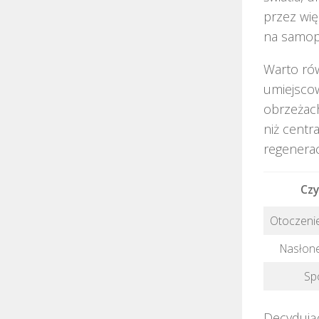
przez wię
na samop
Warto ró
umiejscow
obrzeżach
niż centr
regeneracji
Czy
Otoczenie
Nasłone
Sp
Decydując