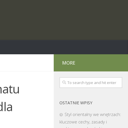
MORE
matu
dla
OSTATNIE WPISY
Styl orientalny we wnętrzach:
kluczowe cechy, zasady i