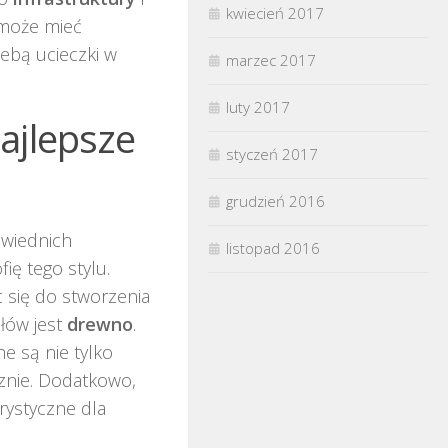
kwiecień 2017
 może mieć
ebą ucieczki w
marzec 2017
luty 2017
ajlepsze
styczeń 2017
grudzień 2016
owiednich
listopad 2016
ię tego stylu.
c się do stworzenia
ałów jest
drewno
.
e są nie tylko
znie. Dodatkowo,
rystyczne dla