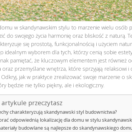
omu w skandynawskim stylu to marzenie wielu osób 
ć do swojego życia harmonię oraz bliskość z naturą. T
teryzuje się prostotą, funkcjonalnością i użyciem natu
go idealnym wyborem dla tych, którzy cenią sobie estety
dnak pamiętać, że kluczowym elementem jest również 
ja oraz przemyślane wnętrza, które sprzyjają relaksowi i
 Odkryj, jak w praktyce zrealizować swoje marzenie o 
ry będzie nie tylko piękny, ale i ekologiczny.
artykule przeczytasz
cechy charakteryzują skandynawski styl budownictwa?
brać odpowiednią lokalizację dla domu w stylu skandynaws
materiały budowlane są najlepsze do skandynawskiego dom