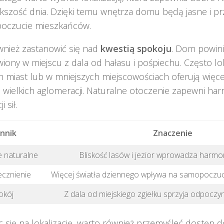
kszość dnia. Dzięki temu wnętrza domu będą jasne i p
oczucie mieszkańców.
wnież zastanowić się nad
kwestią spokoju
. Dom powin
iony w miejscu z dala od hałasu i pośpiechu. Często lok
 miast lub w mniejszych miejscowościach oferują więcej
a wielkich aglomeracji. Naturalne otoczenie zapewni ha
 sił.
nnik
Znaczenie
 naturalne
Bliskość lasów i jezior wprowadza harmon
cznienie
Więcej światła dziennego wpływa na samopoczuci
okój
Z dala od miejskiego zgiełku sprzyja odpoczyn
 się na lokalizację, warto również przemyśleć dostęp 