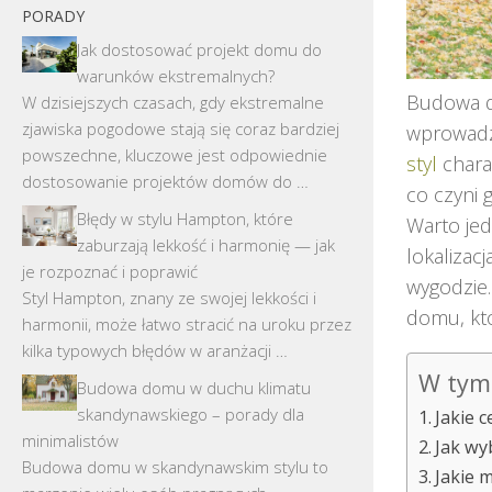
PORADY
Jak dostosować projekt domu do
warunków ekstremalnych?
Budowa d
W dzisiejszych czasach, gdy ekstremalne
zjawiska pogodowe stają się coraz bardziej
wprowadzi
powszechne, kluczowe jest odpowiednie
styl
charak
dostosowanie projektów domów do …
co czyni 
Błędy w stylu Hampton, które
Warto je
zaburzają lekkość i harmonię — jak
lokalizac
je rozpoznać i poprawić
wygodzie.
Styl Hampton, znany ze swojej lekkości i
domu, któ
harmonii, może łatwo stracić na uroku przez
kilka typowych błędów w aranżacji …
W tym 
Budowa domu w duchu klimatu
skandynawskiego – porady dla
Jakie 
minimalistów
Jak wy
Budowa domu w skandynawskim stylu to
Jakie 