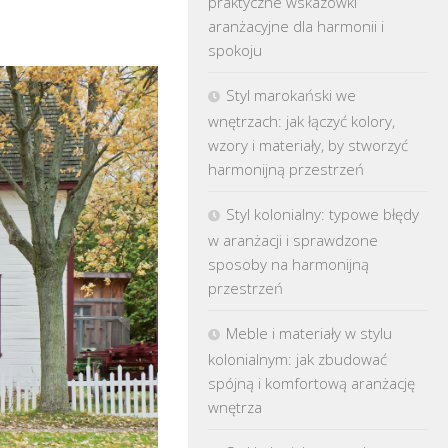
praktyczne wskazówki
aranżacyjne dla harmonii i
spokoju
Styl marokański we
wnętrzach: jak łączyć kolory,
wzory i materiały, by stworzyć
harmonijną przestrzeń
Styl kolonialny: typowe błędy
w aranżacji i sprawdzone
sposoby na harmonijną
przestrzeń
Meble i materiały w stylu
kolonialnym: jak zbudować
spójną i komfortową aranżację
wnętrza