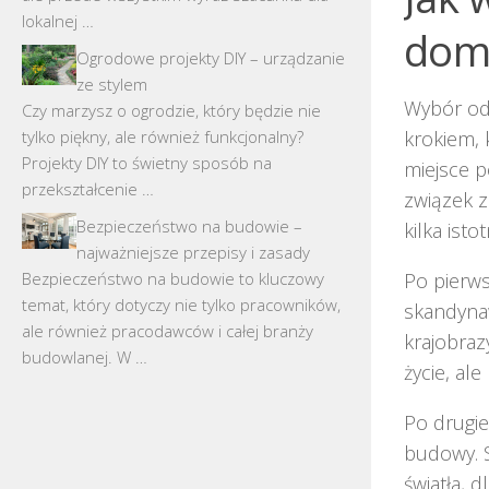
lokalnej …
dom
Ogrodowe projekty DIY – urządzanie
ze stylem
Wybór od
Czy marzysz o ogrodzie, który będzie nie
tylko piękny, ale również funkcjonalny?
krokiem, 
Projekty DIY to świetny sposób na
miejsce p
przekształcenie …
związek z
Bezpieczeństwo na budowie –
kilka ist
najważniejsze przepisy i zasady
Bezpieczeństwo na budowie to kluczowy
Po pierw
temat, który dotyczy nie tylko pracowników,
skandynaw
ale również pracodawców i całej branży
krajobraz
budowlanej. W …
życie, al
Po drugi
budowy. S
światła, 