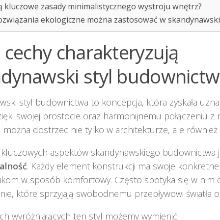
są kluczowe zasady minimalistycznego wystroju wnętrz?
rozwiązania ekologiczne można zastosować w skandynaws
e cechy charakteryzują
dynawski styl budownictw
ski styl budownictwa to koncepcja, która zyskała uzna
zięki swojej prostocie oraz harmonijnemu połączeniu z 
u można dostrzec nie tylko w architekturze, ale równie
 kluczowych aspektów skandynawskiego budownictwa j
alność
. Każdy element konstrukcji ma swoje konkretne 
ikom w sposób komfortowy. Często spotyka się w nim 
nie, które sprzyjają swobodnemu przepływowi światła o
h wyróżniających ten styl możemy wymienić: