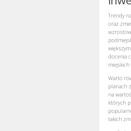
inwe
Trendy na
oraz zmie
wzrostowe
podmiejsk
większym
docenia c
miejskich
Warto ró
planach z
na wartoś
których p
popularno
takich zm