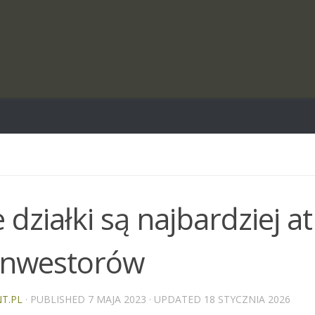
e działki są najbardziej a
 inwestorów
T.PL
· PUBLISHED
7 MAJA 2023
· UPDATED
18 STYCZNIA 2026