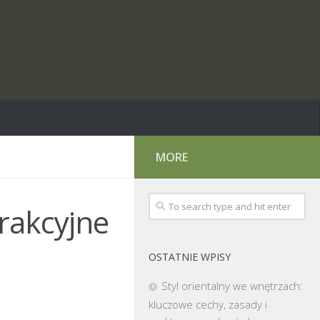
MORE
trakcyjne
OSTATNIE WPISY
Styl orientalny we wnętrzach:
kluczowe cechy, zasady i