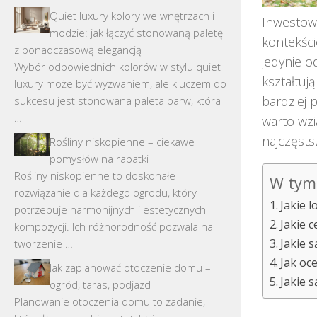
Quiet luxury kolory we wnętrzach i
Inwestowa
modzie: jak łączyć stonowaną paletę
kontekści
z ponadczasową elegancją
jedynie o
Wybór odpowiednich kolorów w stylu quiet
kształtuj
luxury może być wyzwaniem, ale kluczem do
bardziej 
sukcesu jest stonowana paleta barw, która
…
warto wzi
najczęsts
Rośliny niskopienne – ciekawe
pomysłów na rabatki
Rośliny niskopienne to doskonałe
W tym 
rozwiązanie dla każdego ogrodu, który
Jakie 
potrzebuje harmonijnych i estetycznych
Jakie 
kompozycji. Ich różnorodność pozwala na
Jakie 
tworzenie …
Jak oc
Jak zaplanować otoczenie domu –
Jakie 
ogród, taras, podjazd
Planowanie otoczenia domu to zadanie,