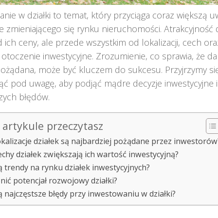
nie w działki to temat, który przyciąga coraz większą 
e zmieniającego się rynku nieruchomości. Atrakcyjność d
d ich ceny, ale przede wszystkim od lokalizacji, cech or
ą otoczenie inwestycyjne. Zrozumienie, co sprawia, że dan
pożądana, może być kluczem do sukcesu. Przyjrzymy się 
ąć pod uwagę, aby podjąć mądre decyzje inwestycyjne 
zych błędów.
artykule przeczytasz
lokalizacje działek są najbardziej pożądane przez inwestorów
cechy działek zwiększają ich wartość inwestycyjną?
są trendy na rynku działek inwestycyjnych?
enić potencjał rozwojowy działki?
są najczęstsze błędy przy inwestowaniu w działki?