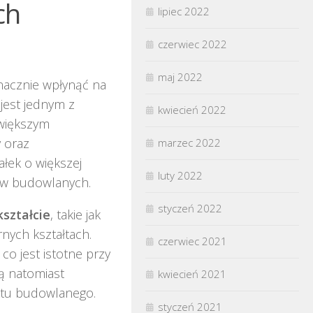
ch
lipiec 2022
czerwiec 2022
maj 2022
znacznie wpłynąć na
 jest jednym z
kwiecień 2022
 większym
 oraz
marzec 2022
ałek o większej
luty 2022
tów budowlanych.
styczeń 2022
ształcie
, takie jak
rnych kształtach.
czerwiec 2021
o jest istotne przy
ą natomiast
kwiecień 2021
ktu budowlanego.
styczeń 2021