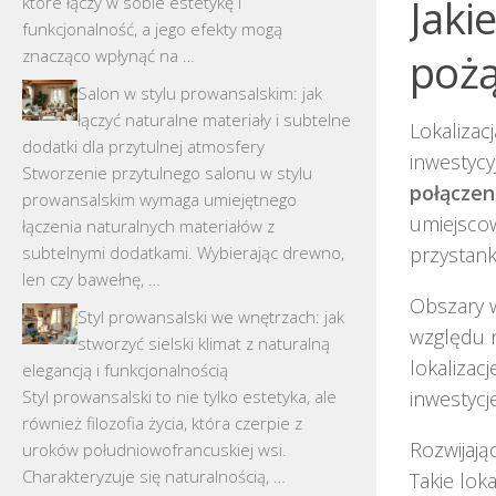
Jaki
które łączy w sobie estetykę i
funkcjonalność, a jego efekty mogą
pożą
znacząco wpłynąć na …
Salon w stylu prowansalskim: jak
łączyć naturalne materiały i subtelne
Lokalizac
dodatki dla przytulnej atmosfery
inwestycy
Stworzenie przytulnego salonu w stylu
połączen
prowansalskim wymaga umiejętnego
umiejscow
łączenia naturalnych materiałów z
subtelnymi dodatkami. Wybierając drewno,
przystan
len czy bawełnę, …
Obszary 
Styl prowansalski we wnętrzach: jak
względu n
stworzyć sielski klimat z naturalną
lokalizac
elegancją i funkcjonalnością
Styl prowansalski to nie tylko estetyka, ale
inwestycj
również filozofia życia, która czerpie z
Rozwijają
uroków południowofrancuskiej wsi.
Charakteryzuje się naturalnością, …
Takie lok