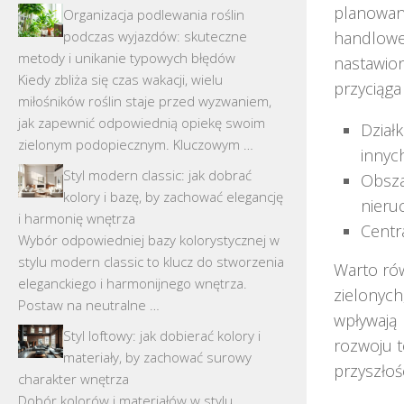
planowany
Organizacja podlewania roślin
podczas wyjazdów: skuteczne
handlowe,
metody i unikanie typowych błędów
nastawio
Kiedy zbliża się czas wakacji, wielu
przyciąg
miłośników roślin staje przed wyzwaniem,
jak zapewnić odpowiednią opiekę swoim
Dział
zielonym podopiecznym. Kluczowym …
innych
Styl modern classic: jak dobrać
Obsza
kolory i bazę, by zachować elegancję
nieru
i harmonię wnętrza
Centr
Wybór odpowiedniej bazy kolorystycznej w
stylu modern classic to klucz do stworzenia
Warto rów
eleganckiego i harmonijnego wnętrza.
zielonych
Postaw na neutralne …
wpływają 
Styl loftowy: jak dobierać kolory i
rozwoju t
materiały, by zachować surowy
przyszłośc
charakter wnętrza
Dobór kolorów i materiałów w stylu