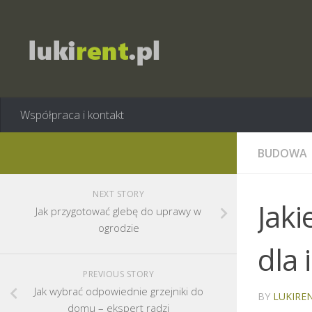
Współpraca i kontakt
BUDOWA
NEXT STORY
Jaki
Jak przygotować glebę do uprawy w
ogrodzie
dla
PREVIOUS STORY
Jak wybrać odpowiednie grzejniki do
BY
LUKIREN
domu – ekspert radzi