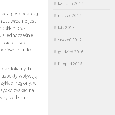
kwiecień 2017
tuacją gospodarczą
marzec 2017
h zauważalne jest
luty 2017
ejskich oraz
i, a jednocześnie
styczeń 2017
, wiele osób
w porównaniu do
grudzień 2016
listopad 2016
oraz lokalnych
 aspekty wpływają
zykład, regiony, w
szybko zyskać na
tym, śledzenie