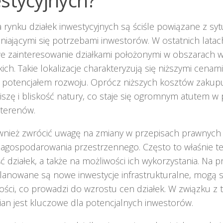
stycyjnych?
 rynku działek inwestycyjnych są ściśle powiązane z sy
niającymi się potrzebami inwestorów. W ostatnich latac
 zainteresowanie działkami położonymi w obszarach wi
ich. Takie lokalizacje charakteryzują się niższymi cenam
 potencjałem rozwoju. Oprócz niższych kosztów zakupu
iszę i bliskość natury, co staje się ogromnym atutem 
 terenów.
wnież zwrócić uwagę na zmiany w przepisach prawnych 
agospodarowania przestrzennego. Często to właśnie te
ć działek, a także na możliwości ich wykorzystania. Na pr
lanowane są nowe inwestycje infrastrukturalne, mogą 
ści, co prowadzi do wzrostu cen działek. W związku z 
ian jest kluczowe dla potencjalnych inwestorów.