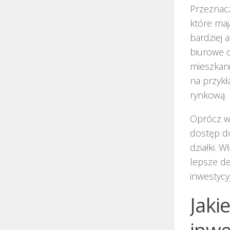
Przeznacz
które ma
bardziej 
biurowe c
mieszkani
na przykł
rynkową.
Oprócz wy
dostęp do
działki.
lepsze de
inwestycy
Jaki