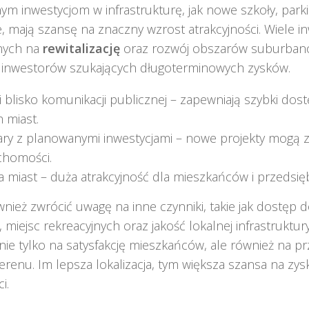
m inwestycjom w infrastrukturę, jak nowe szkoły, parki
 mają szansę na znaczny wzrost atrakcyjności. Wiele in
nych na
rewitalizację
oraz rozwój obszarów suburban
a inwestorów szukających długoterminowych zysków.
ki blisko komunikacji publicznej – zapewniają szybki dos
 miast.
ry z planowanymi inwestycjami – nowe projekty mogą 
chomości.
a miast – duża atrakcyjność dla mieszkańców i przedsię
nież zwrócić uwagę na inne czynniki, takie jak dostęp 
, miejsc rekreacyjnych oraz jakość lokalnej infrastruktur
nie tylko na satysfakcję mieszkańców, ale również na pr
erenu. Im lepsza lokalizacja, tym większa szansa na zy
i.