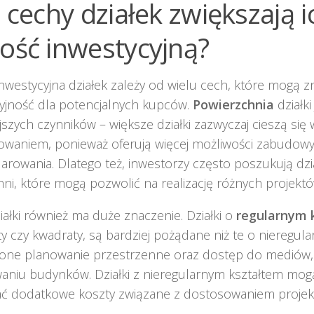
e cechy działek zwiększają i
ość inwestycyjną?
nwestycyjna działek zależy od wielu cech, które mogą 
cyjność dla potencjalnych kupców.
Powierzchnia
działki
jszych czynników – większe działki zazwyczaj cieszą się
owaniem, ponieważ oferują więcej możliwości zabudowy
rowania. Dlatego też, inwestorzy często poszukują dzi
ni, które mogą pozwolić na realizację różnych projek
ziałki również ma duże znaczenie. Działki o
regularnym k
y czy kwadraty, są bardziej pożądane niż te o nieregula
 one planowanie przestrzenne oraz dostęp do mediów, c
aniu budynków. Działki z nieregularnym kształtem mog
ć dodatkowe koszty związane z dostosowaniem proje