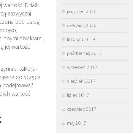
 wartość. Działki,
grudzień 2020
, są zazwyczaj
aczona pod usługi
czerwiec 2020
 typowo
z innymi obiektami,
listopad 2019
 jej wartość
październik 2017
wrzesień 2017
nniki, takie jak
 prawne dotyczące
sierpień 2017
om podejmować
ć ich wartość
lipiec 2017
czerwiec 2017
k
maj 2017