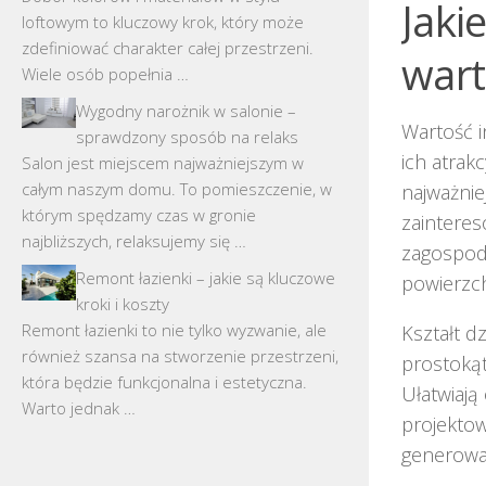
Jaki
loftowym to kluczowy krok, który może
zdefiniować charakter całej przestrzeni.
wart
Wiele osób popełnia …
Wygodny narożnik w salonie –
Wartość i
sprawdzony sposób na relaks
ich atrak
Salon jest miejscem najważniejszym w
całym naszym domu. To pomieszczenie, w
najważnie
którym spędzamy czas w gronie
zainteres
najbliższych, relaksujemy się …
zagospoda
Remont łazienki – jakie są kluczowe
powierzch
kroki i koszty
Remont łazienki to nie tylko wyzwanie, ale
Kształt d
również szansa na stworzenie przestrzeni,
prostokąt
która będzie funkcjonalna i estetyczna.
Ułatwiają
Warto jednak …
projektow
generowa