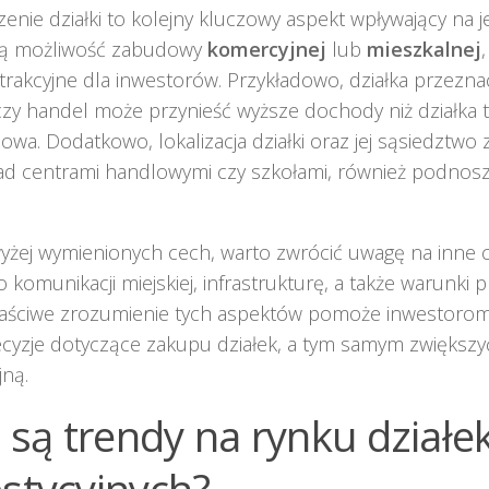
enie działki to kolejny kluczowy aspekt wpływający na jej
ją możliwość zabudowy
komercyjnej
lub
mieszkalnej
atrakcyjne dla inwestorów. Przykładowo, działka przezn
zy handel może przynieść wyższe dochody niż działka
owa. Dodatkowo, lokalizacja działki oraz jej sąsiedztwo 
ad centrami handlowymi czy szkołami, również podnoszą
żej wymienionych cech, warto zwrócić uwagę na inne czy
 komunikacji miejskiej, infrastrukturę, a także warunki
 Właściwe zrozumienie tych aspektów pomoże inwestor
cyzje dotyczące zakupu działek, a tym samym zwiększy
jną.
e są trendy na rynku działe