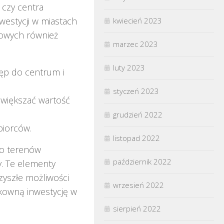
 czy centra
westycji w miastach
kwiecień 2023
owych również
marzec 2023
luty 2023
tęp do centrum i
styczeń 2023
zwiększać wartość
grudzień 2022
biorców.
listopad 2022
do terenów
październik 2022
y. Te elementy
zyszłe możliwości
wrzesień 2022
skowną inwestycję w
sierpień 2022