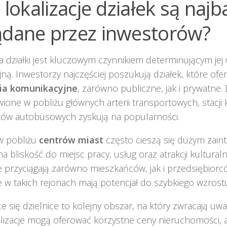
e lokalizacje działek są najb
dane przez inwestorów?
ja działki jest kluczowym czynnikiem determinującym jej
jną. Inwestorzy najczęściej poszukują działek, które ofe
ia komunikacyjne
, zarówno publiczne, jak i prywatne. D
ione w pobliżu głównych arterii transportowych, stacji
ków autobusowych zyskują na popularności.
w pobliżu
centrów miast
często cieszą się dużym zai
a bliskość do miejsc pracy, usług oraz atrakcji kultural
je przyciągają zarówno mieszkańców, jak i przedsiębiorc
e w takich rejonach mają potencjał do szybkiego wzrostu
ce się dzielnice to kolejny obszar, na który zwracają uw
alizacje mogą oferować korzystne ceny nieruchomości, a