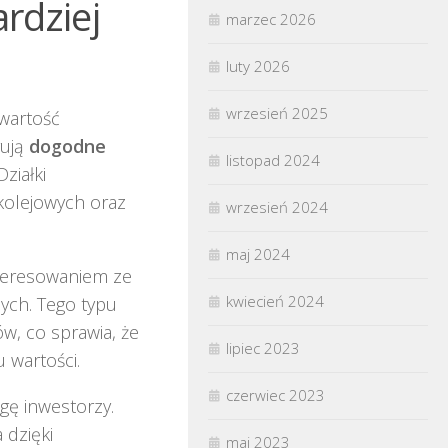
ardziej
marzec 2026
luty 2026
wrzesień 2025
 wartość
rują
dogodne
listopad 2024
ziałki
 kolejowych oraz
wrzesień 2024
maj 2024
nteresowaniem ze
kwiecień 2024
nych. Tego typu
ów, co sprawia, że
lipiec 2023
 wartości.
czerwiec 2023
agę inwestorzy.
 dzięki
maj 2023