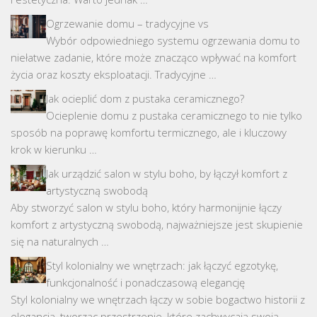
Ogrzewanie domu – tradycyjne vs
Wybór odpowiedniego systemu ogrzewania domu to
niełatwe zadanie, które może znacząco wpływać na komfort
życia oraz koszty eksploatacji. Tradycyjne …
Jak ocieplić dom z pustaka ceramicznego?
Ocieplenie domu z pustaka ceramicznego to nie tylko
sposób na poprawę komfortu termicznego, ale i kluczowy
krok w kierunku …
Jak urządzić salon w stylu boho, by łączył komfort z
artystyczną swobodą
Aby stworzyć salon w stylu boho, który harmonijnie łączy
komfort z artystyczną swobodą, najważniejsze jest skupienie
się na naturalnych …
Styl kolonialny we wnętrzach: jak łączyć egzotykę,
funkcjonalność i ponadczasową elegancję
Styl kolonialny we wnętrzach łączy w sobie bogactwo historii z
elegancją, tworząc przestrzenie, które zachwycają swoją