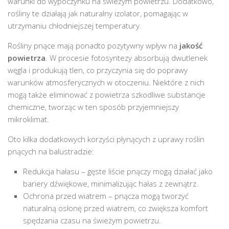
warunki do wypoczynku na świeżym powietrzu. Dodatkowo,
rośliny te działają jak naturalny izolator, pomagając w
utrzymaniu chłodniejszej temperatury.
Rośliny pnące mają ponadto pozytywny wpływ na
jakość
powietrza
. W procesie fotosyntezy absorbują dwutlenek
węgla i produkują tlen, co przyczynia się do poprawy
warunków atmosferycznych w otoczeniu. Niektóre z nich
mogą także eliminować z powietrza szkodliwe substancje
chemiczne, tworząc w ten sposób przyjemniejszy
mikroklimat.
Oto kilka dodatkowych korzyści płynących z uprawy roślin
pnących na balustradzie:
Redukcja hałasu – gęste liście pnączy mogą działać jako
bariery dźwiękowe, minimalizując hałas z zewnątrz.
Ochrona przed wiatrem – pnącza mogą tworzyć
naturalną osłonę przed wiatrem, co zwiększa komfort
spędzania czasu na świeżym powietrzu.