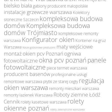
bielsko biała
gabiony producent małopolskie
instalacje grzewcze warszawa
Kolektory
kompleksowa budowa
słoneczne Szczecin
domów
Kompleksowa budowa
domów Trójmiasto
kompleksowe remonty
Konfigurator okien
warszawa
Kontener na gruz
maty wejściowe
Warszawa
Kosze gabionowe producent
montaż okien pcv Poznań
ogniwa
okna pcv poznań
panele
fotowoltaiczne
fotowoltaiczne
piece termet warszawa
producent basenów
profesjonalne usługi
regulacja
remontowe warszawa
płytki ze starej cegły
okien warszawa
remonty mieszkań warszawa
Roboty ziemne Łódź
remonty łazienek Warszawa
rolety
Cennik
rolety kasetowe warszawa
okienne poznań
rolety zewnętrzne warszawa