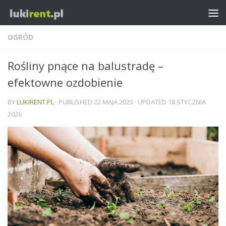
OGRÓD
Rośliny pnące na balustradę –
efektowne ozdobienie
BY
LUKIRENT.PL
· PUBLISHED
22 MAJA 2023
· UPDATED
18 STYCZNIA
2026