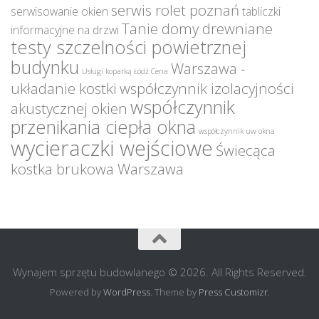
serwis rolet poznań
serwisowanie okien
tabliczki
Tanie domy drewniane
informacyjne na drzwi
testy szczelności powietrznej
budynku
Warszawa -
Usługi koparką Łódź Cena
układanie kostki
współczynnik izolacyjności
współczynnik
akustycznej okien
przenikania ciepła okna
współczynnik uw okna
wycieraczki wejściowe
Świecąca
kostka brukowa Warszawa
Wynajem sprzętu budowlanego © 2026. All Rights Reserved.
Powered by
WordPress
. Theme by
Press Customizr
.