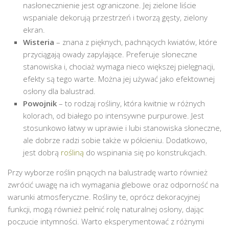
nasłonecznienie jest ograniczone. Jej zielone liście
wspaniale dekorują przestrzeń i tworzą gęsty, zielony
ekran.
Wisteria
– znana z pięknych, pachnących kwiatów, które
przyciągają owady zapylające. Preferuje słoneczne
stanowiska i, chociaż wymaga nieco większej pielęgnacji,
efekty są tego warte. Można jej używać jako efektownej
osłony dla balustrad.
Powojnik
– to rodzaj rośliny, która kwitnie w różnych
kolorach, od białego po intensywne purpurowe. Jest
stosunkowo łatwy w uprawie i lubi stanowiska słoneczne,
ale dobrze radzi sobie także w półcieniu. Dodatkowo,
jest dobrą
rośliną
do wspinania się po konstrukcjach.
Przy wyborze roślin pnących na balustradę warto również
zwrócić uwagę na ich wymagania glebowe oraz odporność na
warunki atmosferyczne. Rośliny te, oprócz dekoracyjnej
funkcji, mogą również pełnić rolę naturalnej osłony, dając
poczucie intymności. Warto eksperymentować z różnymi