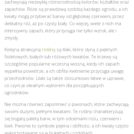
zachwycają niezwykłą różnorodnością kolorów, kształtów oraz
zapachów. Róże są prawdziwą ozdobą każdego ogrodu, a ich
kwiaty mogą przybierać barwy od głębokiej czerwieni, przez
delikatny róż, aż po czysty biały. Co więcej, wiele z nich ma
intensywny zapach, który przyciąga nie tylko wzrok, ale i
zmysły.
Kolejną atrakcyjną
rośliną
są lilaki, które słyną z pięknych
fioletowych, białych lub różowych kwiatów. Te krzewy są
szczególnie popularne wczesną wiosną, kiedy ich zapach
wypełnia powietrze, a ich obfite kwitnienie przyciąga uwagę
przechodniów. Lilaki są także stosunkowo łatwe w uprawie,
co czyni je idealnym wyborem dla początkujących
ogrodników.
Nie można również zapomnieć o piwoniach, które zachwycają
swoimi dużymi, pełnymi kwiatami. Te rośliny charakteryzują
się bogatą paletą barw, w tym odcieniami różu, czerwieni i
bieli. Piwonie to symbole piękna i obfitości, a ich kwiaty często
wykorzystywane są w bukietach i ozdobach.