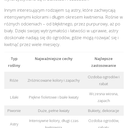
Innym interesującym rodzajem są astry, które zachwycają
intensywnymi kolorami i długim okresem kwitnienia. Rośnie w
różnych odcieniach – od błękitnego, przez purpurowy, aż po
biały. Dzięki swojej wytrzymałości i łatwości w uprawie, astry
doskonale nadają się do ogrodów, gdzie mogą rozwijać się i
kwitnąć przez wiele miesięcy.
Typ
Najważniejsze cechy
Najlepsze
rośliny
zastosowanie
Ozdoba ogrodów i
Róże
Zróżnicowane kolory i zapachy
rabat
Wczesna wiosna,
Lilaki
Piękne fioletowe i białe kwiaty
zapach
Piwonie
Duże, pełne kwiaty
Bukiety, dekoracje
Intensywne kolory, długi czas
Ozdoba ogrodów,
Astry
kwitnienia
rabaty