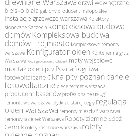
drewniane Warszawa
drzwi wewnętrzne
bielsko biała
gabiony producent małopolskie
instalacje grzewcze warszawa
Kolektory
kompleksowa budowa
słoneczne Szczecin
domów
Kompleksowa budowa
domów Trójmiasto
kompleksowe remonty
Konfigurator okien
warszawa
Kontener na gruz
maty wejściowe
Warszawa
Kosze gabionowe producent
montaż okien pcv Poznań
ogniwa
okna pcv poznań
panele
fotowoltaiczne
fotowoltaiczne
piece termet warszawa
producent basenów
profesjonalne usługi
regulacja
remontowe warszawa
płytki ze starej cegły
okien warszawa
remonty mieszkań warszawa
Roboty ziemne Łódź
remonty łazienek Warszawa
rolety
Cennik
rolety kasetowe warszawa
okienne poznań