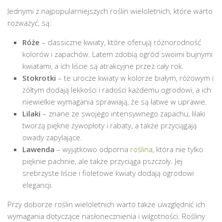
Jednymi z najpopularniejszych roślin wieloletnich, które warto
rozważyć, są:
Róże
– classiczne kwiaty, które oferują różnorodność
kolorów i zapachów. Latem zdobią ogród swoimi bujnymi
kwiatami, a ich liście są atrakcyjne przez cały rok.
Stokrotki
– te urocze kwiaty w kolorze białym, różowym i
żółtym dodają lekkości i radości każdemu ogrodowi, a ich
niewielkie wymagania sprawiają, że są łatwe w uprawie.
Lilaki
– znane ze swojego intensywnego zapachu, lilaki
tworzą piękne żywopłoty i rabaty, a także przyciągają
owady zapylające.
Lawenda
– wyjątkowo odporna
roślina
, która nie tylko
pięknie pachnie, ale także przyciąga pszczoły. Jej
srebrzyste liście i fioletowe kwiaty dodają ogrodowi
elegancji.
Przy doborze roślin wieloletnich warto także uwzględnić ich
wymagania dotyczące nasłonecznienia i wilgotności. Rośliny