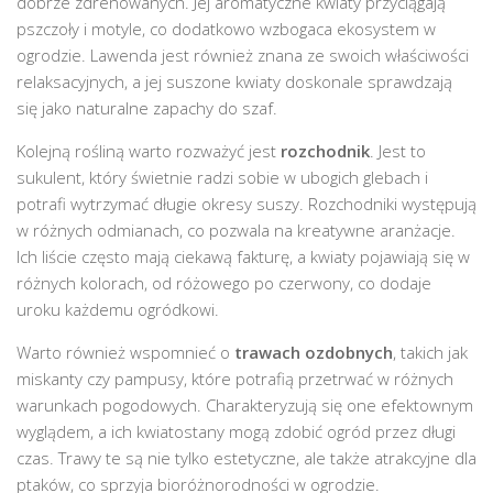
dobrze zdrenowanych. Jej aromatyczne kwiaty przyciągają
pszczoły i motyle, co dodatkowo wzbogaca ekosystem w
ogrodzie. Lawenda jest również znana ze swoich właściwości
relaksacyjnych, a jej suszone kwiaty doskonale sprawdzają
się jako naturalne zapachy do szaf.
Kolejną rośliną warto rozważyć jest
rozchodnik
. Jest to
sukulent, który świetnie radzi sobie w ubogich glebach i
potrafi wytrzymać długie okresy suszy. Rozchodniki występują
w różnych odmianach, co pozwala na kreatywne aranżacje.
Ich liście często mają ciekawą fakturę, a kwiaty pojawiają się w
różnych kolorach, od różowego po czerwony, co dodaje
uroku każdemu ogródkowi.
Warto również wspomnieć o
trawach ozdobnych
, takich jak
miskanty czy pampusy, które potrafią przetrwać w różnych
warunkach pogodowych. Charakteryzują się one efektownym
wyglądem, a ich kwiatostany mogą zdobić ogród przez długi
czas. Trawy te są nie tylko estetyczne, ale także atrakcyjne dla
ptaków, co sprzyja bioróżnorodności w ogrodzie.