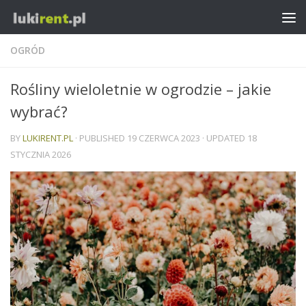
OGRÓD
Rośliny wieloletnie w ogrodzie – jakie
wybrać?
BY
LUKIRENT.PL
· PUBLISHED
19 CZERWCA 2023
· UPDATED
18
STYCZNIA 2026