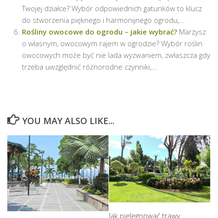
Twojej działce? Wybór odpowiednich gatunków to klucz
do stworzenia pięknego i harmonijnego ogrodu,...
Rośliny owocowe do ogrodu – jakie wybrać?
Marzysz
o własnym, owocowym rajem w ogrodzie? Wybór roślin
owocowych może być nie lada wyzwaniem, zwłaszcza gdy
trzeba uwzględnić różnorodne czynniki,...
YOU MAY ALSO LIKE...
Jak pielęgnować trawy