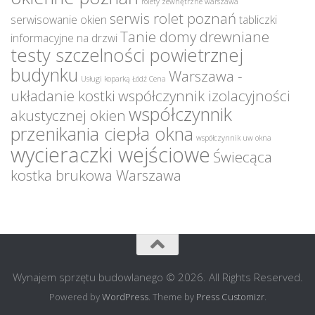
rolety zewnętrzne warszawa
serwis rolet poznań
serwisowanie okien
tabliczki
Tanie domy drewniane
informacyjne na drzwi
testy szczelności powietrznej
budynku
Warszawa -
Usługi koparką Łódź Cena
układanie kostki
współczynnik izolacyjności
współczynnik
akustycznej okien
przenikania ciepła okna
współczynnik uw okna
wycieraczki wejściowe
Świecąca
kostka brukowa Warszawa
Wynajem sprzętu budowlanego © 2026. All Rights Reserved.
Powered by
WordPress
. Theme by
Press Customizr
.