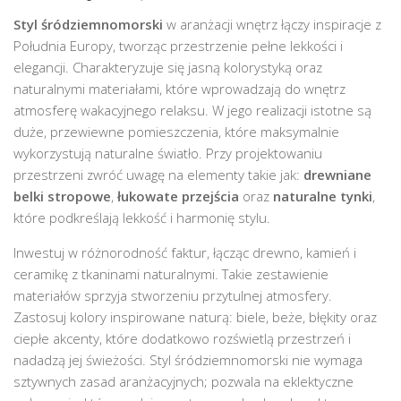
Styl śródziemnomorski
w aranżacji wnętrz łączy inspiracje z
Południa Europy, tworząc przestrzenie pełne lekkości i
elegancji. Charakteryzuje się jasną kolorystyką oraz
naturalnymi materiałami, które wprowadzają do wnętrz
atmosferę wakacyjnego relaksu. W jego realizacji istotne są
duże, przewiewne pomieszczenia, które maksymalnie
wykorzystują naturalne światło. Przy projektowaniu
przestrzeni zwróć uwagę na elementy takie jak:
drewniane
belki stropowe
,
łukowate przejścia
oraz
naturalne tynki
,
które podkreślają lekkość i harmonię stylu.
Inwestuj w różnorodność faktur, łącząc drewno, kamień i
ceramikę z tkaninami naturalnymi. Takie zestawienie
materiałów sprzyja stworzeniu przytulnej atmosfery.
Zastosuj kolory inspirowane naturą: biele, beże, błękity oraz
ciepłe akcenty, które dodatkowo rozświetlą przestrzeń i
nadadzą jej świeżości. Styl śródziemnomorski nie wymaga
sztywnych zasad aranżacyjnych; pozwala na eklektyczne