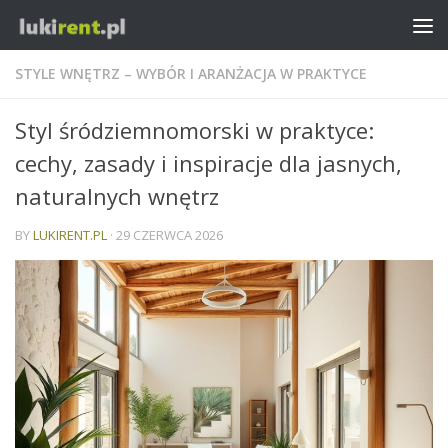
STYLE WNĘTRZ – WYBÓR I ARANŻACJA W PRAKTYCE
Styl śródziemnomorski w praktyce:
cechy, zasady i inspiracje dla jasnych,
naturalnych wnętrz
BY
LUKIRENT.PL
·
29 CZERWCA 2026