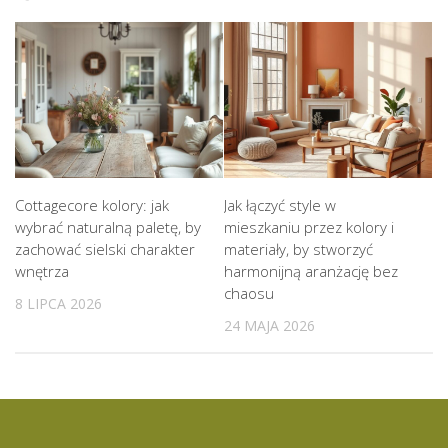
Cottagecore kolory: jak
Jak łączyć style w
wybrać naturalną paletę, by
mieszkaniu przez kolory i
zachować sielski charakter
materiały, by stworzyć
wnętrza
harmonijną aranżację bez
chaosu
8 LIPCA 2026
24 MAJA 2026