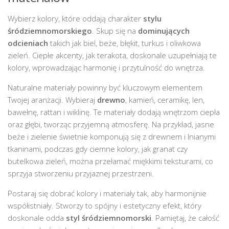
Wybierz kolory, które oddają charakter
stylu
śródziemnomorskiego
. Skup się na
dominujących
odcieniach
takich jak biel, beże, błękit, turkus i oliwkowa
zieleń. Ciepłe akcenty, jak terakota, doskonale uzupełniają te
kolory, wprowadzając harmonię i przytulność do wnętrza.
Naturalne materiały powinny być kluczowym elementem
Twojej aranżacji. Wybieraj
drewno
, kamień, ceramikę, len,
bawełnę, rattan i wiklinę. Te materiały dodają wnętrzom ciepła
oraz głębi, tworząc przyjemną atmosferę. Na przykład, jasne
beże i zielenie świetnie komponują się z drewnem i lnianymi
tkaninami, podczas gdy ciemne kolory, jak granat czy
butelkowa zieleń, można przełamać miękkimi teksturami, co
sprzyja stworzeniu przyjaznej przestrzeni.
Postaraj się dobrać kolory i materiały tak, aby harmonijnie
współistniały. Stworzy to spójny i estetyczny efekt, który
doskonale odda
styl śródziemnomorski
. Pamiętaj, że całość