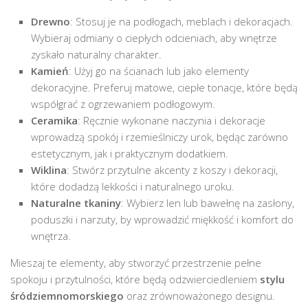
Drewno
: Stosuj je na podłogach, meblach i dekoracjach.
Wybieraj odmiany o ciepłych odcieniach, aby wnętrze
zyskało naturalny charakter.
Kamień
: Użyj go na ścianach lub jako elementy
dekoracyjne. Preferuj matowe, ciepłe tonacje, które będą
współgrać z ogrzewaniem podłogowym.
Ceramika
: Ręcznie wykonane naczynia i dekoracje
wprowadzą spokój i rzemieślniczy urok, będąc zarówno
estetycznym, jak i praktycznym dodatkiem.
Wiklina
: Stwórz przytulne akcenty z koszy i dekoracji,
które dodadzą lekkości i naturalnego uroku.
Naturalne tkaniny
: Wybierz len lub bawełnę na zasłony,
poduszki i narzuty, by wprowadzić miękkość i komfort do
wnętrza.
Mieszaj te elementy, aby stworzyć przestrzenie pełne
spokoju i przytulności, które będą odzwierciedleniem
stylu
śródziemnomorskiego
oraz zrównoważonego designu.