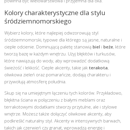
powinna być wielowarstwowa i przyjemna dla oka.
Kolory charakterystyczne dla stylu
śródziemnomorskiego
Wybierz kolory, które najlepiej odwzorowują styl
śródziemnomorski, typowe dla którego są jasne, naturalne i
ciepłe odcienie. Dominującą paletę stanowią
biel
i
beże
, które
tworzą bazę w każdym wnętrzu. Użyj błękitów i turkusów,
które nawiązują do wody, aby wprowadzić dodatkową
świeżość i lekkość. Ciepłe akcenty, takie jak
terakota
,
oliwkowa zieleń oraz pomarańcze, dodają charakteru i
przywołują atmosferę południa.
Skup się na umiejętnym łączeniu tych kolorów. Przykładowo,
błękitna ściana w połączeniu z białymi meblami oraz
terrakotowymi dodatkami stworzy przytulne, ale i stylowe
wnętrze. Możesz także dołączyć oliwkowe akcenty, aby
podkreślić naturalny styl. Akcenty w intensywnych barwach,
takich jak czerwień czy granat, wprowadzą energię i