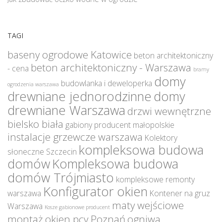
TAGI
baseny ogrodowe Katowice
beton architektoniczny
beton architektoniczny - Warszawa
- cena
bramy
domy
budowlanka i deweloperka
ogrodzenia warszawa
drewniane jednorodzinne
domy
drewniane Warszawa
drzwi wewnętrzne
bielsko biała
gabiony producent małopolskie
instalacje grzewcze warszawa
Kolektory
kompleksowa budowa
słoneczne Szczecin
domów
Kompleksowa budowa
domów Trójmiasto
kompleksowe remonty
Konfigurator okien
warszawa
Kontener na gruz
maty wejściowe
Warszawa
Kosze gabionowe producent
montaż okien pcv Poznań
ogniwa