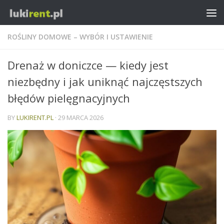
ROŚLINY DOMOWE – WYBÓR I USTAWIENIE
Drenaż w doniczce — kiedy jest
niezbędny i jak uniknąć najczęstszych
błędów pielęgnacyjnych
BY
LUKIRENT.PL
·
29 MARCA 2026