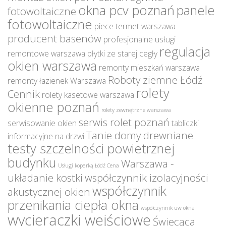
okna pcv poznań
panele
fotowoltaiczne
fotowoltaiczne
piece termet warszawa
producent basenów
profesjonalne usługi
regulacja
remontowe warszawa
płytki ze starej cegły
okien warszawa
remonty mieszkań warszawa
Roboty ziemne Łódź
remonty łazienek Warszawa
rolety
Cennik
rolety kasetowe warszawa
okienne poznań
rolety zewnętrzne warszawa
serwis rolet poznań
serwisowanie okien
tabliczki
Tanie domy drewniane
informacyjne na drzwi
testy szczelności powietrznej
budynku
Warszawa -
Usługi koparką Łódź Cena
układanie kostki
współczynnik izolacyjności
współczynnik
akustycznej okien
przenikania ciepła okna
współczynnik uw okna
wycieraczki wejściowe
Świecąca