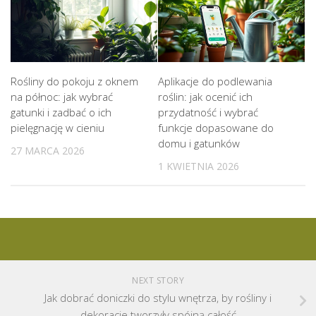
Rośliny do pokoju z oknem
Aplikacje do podlewania
na północ: jak wybrać
roślin: jak ocenić ich
gatunki i zadbać o ich
przydatność i wybrać
pielęgnację w cieniu
funkcje dopasowane do
domu i gatunków
27 MARCA 2026
1 KWIETNIA 2026
NEXT STORY
Jak dobrać doniczki do stylu wnętrza, by rośliny i
dekoracje tworzyły spójną całość