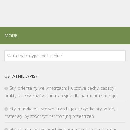
MORE
OSTATNIE WPISY
Styl orientalny we wnętrzach: kluczowe cechy, zasady i
praktyczne wskazówki aranżacyjne dla harmonii i spokoju
Styl marokański we wnętrzach: jak łączyć kolory, wzory i
materiały, by stworzyć harmonijną przestrzeń
Styl kolonialny: typowe błędy w aranżacji i sprawdzone