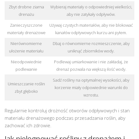
Zbyt drobne ziarna
Wybieraj materiały o odpowiedniej wielkości,
drenażu
aby nie zatykały odpływów.
Zanieczyszczone
Używaj czystych materiałów, aby nie blokować
materiały drenażowe
kanałów odpływowych kurzu ani pyłem.
Nierównomierne
Dbaj o równomierne rozmieszczenie, aby
ułożenie materiału
uniknąć zbiorników wody.
Nieodpowiednie
Podlewaj umiarkowanie i nie zakładaj, że
podlewanie
drenaż pozwala na większą ilość wody.
Sadź rośliny na optymalnej wysokości, aby
Umieszczanie roślin
korzenie miały odpowiednie warunki do
zbyt głęboko
wzrostu.
Regularnie kontroluj drożność otworów odpływowych i stan
materiału drenażowego podczas przesadzania roślin, aby
zachować ich zdrowie.
Jak pielęgnować rośliny z drenażem i