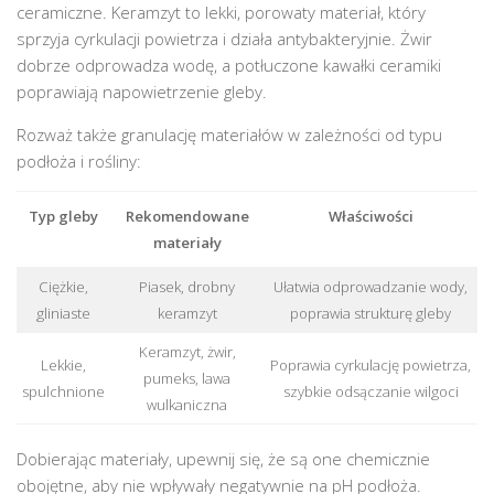
ceramiczne. Keramzyt to lekki, porowaty materiał, który
sprzyja cyrkulacji powietrza i działa antybakteryjnie. Żwir
dobrze odprowadza wodę, a potłuczone kawałki ceramiki
poprawiają napowietrzenie gleby.
Rozważ także granulację materiałów w zależności od typu
podłoża i rośliny:
Typ gleby
Rekomendowane
Właściwości
materiały
Ciężkie,
Piasek, drobny
Ułatwia odprowadzanie wody,
gliniaste
keramzyt
poprawia strukturę gleby
Keramzyt, żwir,
Lekkie,
Poprawia cyrkulację powietrza,
pumeks, lawa
spulchnione
szybkie odsączanie wilgoci
wulkaniczna
Dobierając materiały, upewnij się, że są one chemicznie
obojętne, aby nie wpływały negatywnie na pH podłoża.