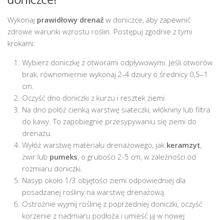
Wykonaj
prawidłowy drenaż
w doniczce, aby zapewnić
zdrowe warunki wzrostu roślin. Postępuj zgodnie z tymi
krokami:
Wybierz doniczkę z otworami odpływowymi. Jeśli otworów
brak, równomiernie wykonaj 2-4 dziury o średnicy 0,5–1
cm.
Oczyść dno doniczki z kurzu i resztek ziemi.
Na dno połóż cienką warstwę siateczki, włókniny lub filtra
do kawy. To zapobiegnie przesypywaniu się ziemi do
drenażu.
Wyłóż warstwę materiału drenażowego, jak
keramzyt
,
żwir lub
pumeks
, o grubości 2-5 cm, w zależności od
rozmiaru doniczki.
Nasyp około 1/3 objętości ziemi odpowiedniej dla
posadzanej rośliny na warstwę drenażową.
Ostrożnie wyjmij roślinę z poprzedniej doniczki, oczyść
korzenie z nadmiaru podłoża i umieść ją w nowej