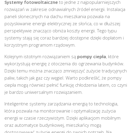
Systemy fotowoltaiczne
to jedne z najpopularniejszych
rozwiązań w zakresie odnawialnych źródeł energii. Instalacja
paneli słonecznych na dachu mieszkania pozwala na
pozyskiwanie energii elektrycznej ze słońca, co w dłuższej
perspektywie znacząco obniża koszty energii. Tego typu
systemy stają się coraz bardziej dostępne dzięki dopłatom i
korzystnym programom rządowym.
Kolejnym istotnym rozwiązaniem są
pompy ciepła
, które
wykorzystują energię z otoczenia do ogrzewania budynków.
Dzięki temu można znacząco zmniejszyć zużycie tradycyjnych
paliw, takich jak gaz czy węgiel. Warto podkreślić, że pompy
ciepła mogą również pełnić funkcję chłodzenia latem, co czyni
je bardzo uniwersalnym rozwiązaniem.
Inteligentne systemy zarządzania energią to technologia,
która pozwala na monitorowanie i optymalizację zużycia
energii w czasie rzeczywistym. Dzięki aplikacjom mobilnym
oraz automatyce budynkowej, mieszkańcy mogą
dostosowywać zużycie energii do swoich potrzeb. Na