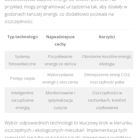
przykład, mogą programować urządzenia tak, aby działały w
godzinach tańszej energii, co dodatkowo pozwala na
oszczędności.
Typ technologii
Najważniejsze
Korzyści
cechy
Systemy
Pozyskiwanie
Obniżenie kosztów energii,
fotowoltaiczne
energii ze słońca
ekologia
Wykorzystanie
Zmniejszenie emisji CO2,
Pompy ciepła
energii z otoczenia
oszczędność paliw
Inteligentne
Monitorowanie i
Oszczędności w
zarządzanie
optymalizacja
rachunkach, komfort
energią
zużycia
użytkowania
Wybór odpowiednich technologii to kluczowy krok w kierunku
oszczędnych i ekologicznych mieszkań. Implementacja tych
rozwiązań nie tylko przyczynia się do zmniejszenia wydatków