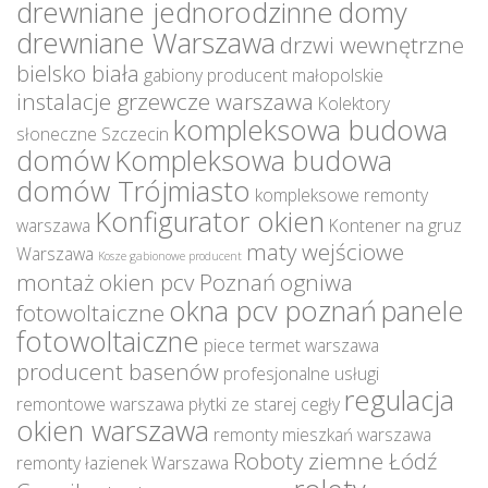
drewniane jednorodzinne
domy
drewniane Warszawa
drzwi wewnętrzne
bielsko biała
gabiony producent małopolskie
instalacje grzewcze warszawa
Kolektory
kompleksowa budowa
słoneczne Szczecin
domów
Kompleksowa budowa
domów Trójmiasto
kompleksowe remonty
Konfigurator okien
warszawa
Kontener na gruz
maty wejściowe
Warszawa
Kosze gabionowe producent
montaż okien pcv Poznań
ogniwa
okna pcv poznań
panele
fotowoltaiczne
fotowoltaiczne
piece termet warszawa
producent basenów
profesjonalne usługi
regulacja
remontowe warszawa
płytki ze starej cegły
okien warszawa
remonty mieszkań warszawa
Roboty ziemne Łódź
remonty łazienek Warszawa