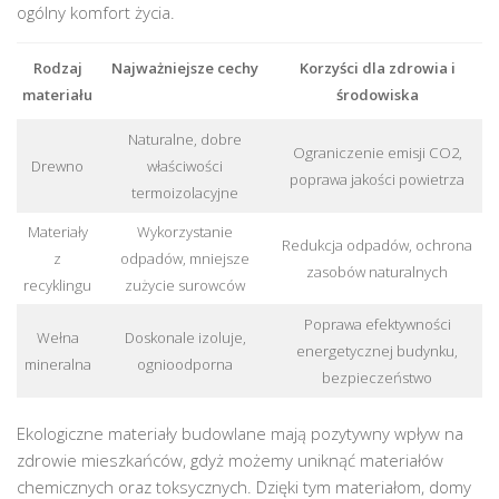
ogólny komfort życia.
Rodzaj
Najważniejsze cechy
Korzyści dla zdrowia i
materiału
środowiska
Naturalne, dobre
Ograniczenie emisji CO2,
Drewno
właściwości
poprawa jakości powietrza
termoizolacyjne
Materiały
Wykorzystanie
Redukcja odpadów, ochrona
z
odpadów, mniejsze
zasobów naturalnych
recyklingu
zużycie surowców
Poprawa efektywności
Wełna
Doskonale izoluje,
energetycznej budynku,
mineralna
ognioodporna
bezpieczeństwo
Ekologiczne materiały budowlane mają pozytywny wpływ na
zdrowie mieszkańców, gdyż możemy uniknąć materiałów
chemicznych oraz toksycznych. Dzięki tym materiałom, domy