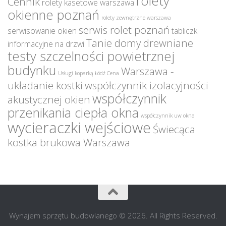
rolety
Cennik
rolety kasetowe warszawa
okienne poznań
rolety zewnętrzne warszawa
serwis rolet poznań
serwisowanie okien
tabliczki
Tanie domy drewniane
informacyjne na drzwi
testy szczelności powietrznej
budynku
Warszawa -
Usługi koparką Łódź Cena
układanie kostki
współczynnik izolacyjności
współczynnik
akustycznej okien
przenikania ciepła okna
współczynnik uw okna
wycieraczki wejściowe
Świecąca
kostka brukowa Warszawa
Wynajem sprzętu budowlanego © 2026. All Rights Reserved.