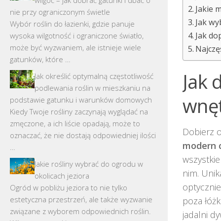
Jakie 
nie przy ograniczonym świetle
Jak wy
Wybór roślin do łazienki, gdzie panuje
Jak do
wysoka wilgotność i ograniczone światło,
może być wyzwaniem, ale istnieje wiele
Najczę
gatunków, które …
Jak 
Jak określić optymalną częstotliwość
podlewania roślin w mieszkaniu na
wnęt
podstawie gatunku i warunków domowych
Kiedy Twoje rośliny zaczynają wyglądać na
zmęczone, a ich liście opadają, może to
Dobierz o
oznaczać, że nie dostają odpowiedniej ilości
modern c
…
wszystkie
Jakie rośliny wybrać do ogrodu w
nim. Uni
okolicach jeziora
optycznie
Ogród w pobliżu jeziora to nie tylko
estetyczna przestrzeń, ale także wyzwanie
poza łóżk
związane z wyborem odpowiednich roślin.
jadalni d