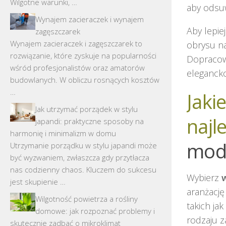
Wilgotne warunki, …
aby odsuw
Wynajem zacieraczek i wynajem
Aby lepie
zagęszczarek
Wynajem zacieraczek i zagęszczarek to
obrysu na
rozwiązanie, które zyskuje na popularności
Dopracowa
wśród profesjonalistów oraz amatorów
elegancko
budowlanych. W obliczu rosnących kosztów
…
Jaki
Jak utrzymać porządek w stylu
najle
japandi: praktyczne sposoby na
harmonię i minimalizm w domu
mode
Utrzymanie porządku w stylu japandi może
być wyzwaniem, zwłaszcza gdy przytłacza
nas codzienny chaos. Kluczem do sukcesu
Wybierz
w
jest skupienie …
aranżację
Wilgotność powietrza a rośliny
takich jak
domowe: jak rozpoznać problemy i
rodzaju 
skutecznie zadbać o mikroklimat