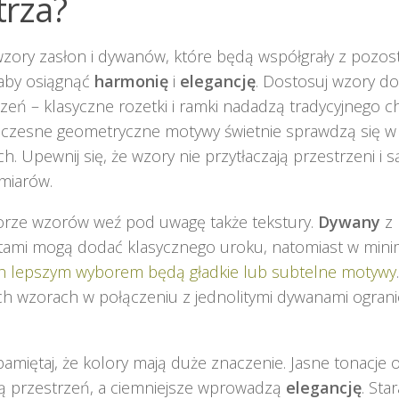
rza?
zory zasłon i dywanów, które będą współgrały z pozos
 aby osiągnąć
harmonię
i
elegancję
. Dostosuj wzory do
eń – klasyczne rozetki i ramki nadadzą tradycyjnego c
czesne geometryczne motywy świetnie sprawdzą się 
ch. Upewnij się, że wzory nie przytłaczają przestrzeni i
zmiarów.
orze wzorów weź pod uwagę także tekstury.
Dywany
z 
ami mogą dodać klasycznego uroku, natomiast w minim
h lepszym wyborem będą gładkie lub subtelne motywy
ch wzorach w połączeniu z jednolitymi dywanami ograni
amiętaj, że kolory mają duże znaczenie. Jasne tonacje 
ą przestrzeń, a ciemniejsze wprowadzą
elegancję
. Sta