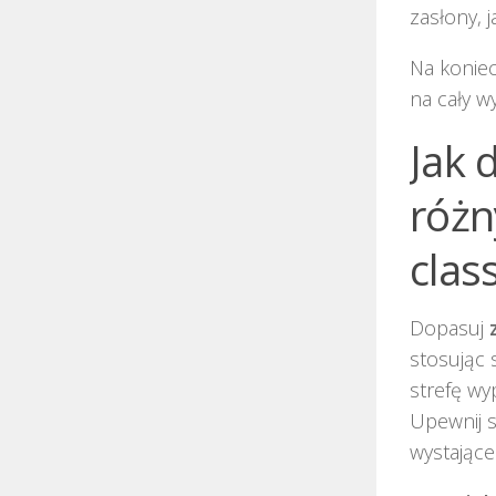
zasłony, 
Na koniec
na cały w
Jak 
różn
class
Dopasuj
stosując 
strefę w
Upewnij s
wystające