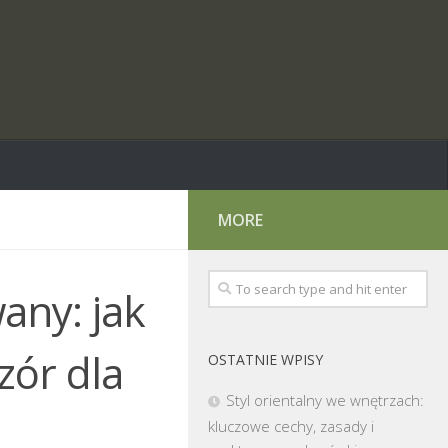
MORE
any: jak
zór dla
OSTATNIE WPISY
Styl orientalny we wnętrzach:
kluczowe cechy, zasady i