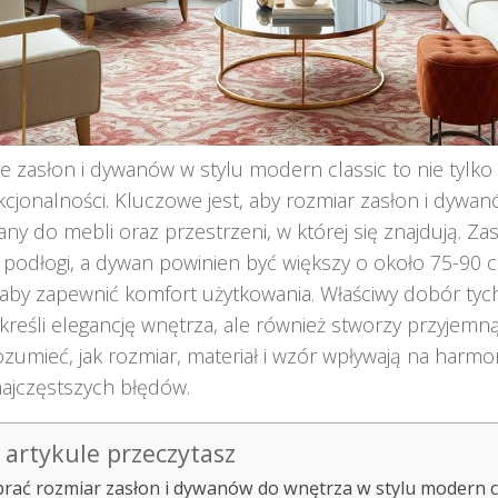
e zasłon i dywanów w stylu modern classic to nie tylko k
kcjonalności. Kluczowe jest, aby rozmiar zasłon i dywa
y do mebli oraz przestrzeni, w której się znajdują. Za
 podłogi, a dywan powinien być większy o około 75-90 c
 aby zapewnić komfort użytkowania. Właściwy dobór ty
kreśli elegancję wnętrza, ale również stworzy przyjemn
zumieć, jak rozmiar, materiał i wzór wpływają na harmon
ajczęstszych błędów.
artykule przeczytasz
brać rozmiar zasłon i dywanów do wnętrza w stylu modern c