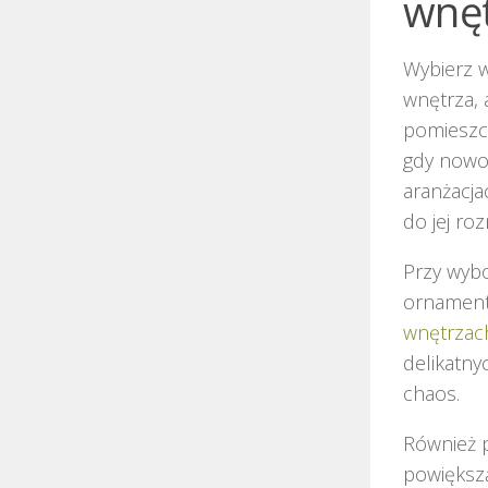
wnęt
Wybierz w
wnętrza,
pomieszcz
gdy nowo
aranżacja
do jej ro
Przy wyb
ornament
wnętrzac
delikatny
chaos.
Również p
powiększ