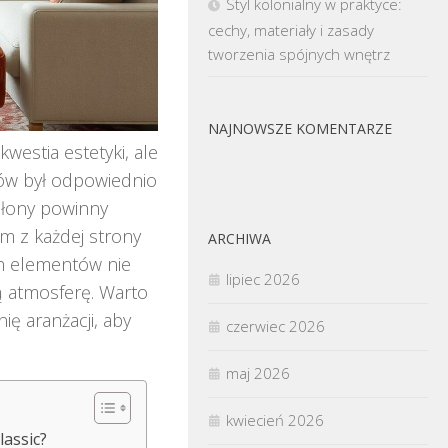
Styl kolonialny w praktyce:
cechy, materiały i zasady
tworzenia spójnych wnętrz
NAJNOWSZE KOMENTARZE
westia estetyki, ale
nów był odpowiednio
słony powinny
m z każdej strony
ARCHIWA
ch elementów nie
lipiec 2026
ą atmosferę. Warto
ię aranżacji, aby
czerwiec 2026
maj 2026
kwiecień 2026
lassic?