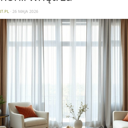
T.PL
·
26 MAJA 2026