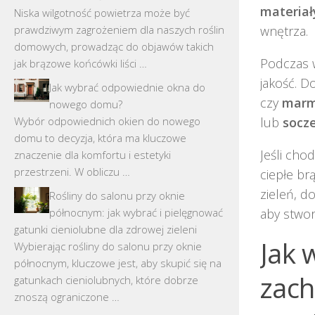
materiał
Niska wilgotność powietrza może być
prawdziwym zagrożeniem dla naszych roślin
wnętrza.
domowych, prowadząc do objawów takich
Podczas w
jak brązowe końcówki liści …
jakość. D
Jak wybrać odpowiednie okna do
czy
marm
nowego domu?
Wybór odpowiednich okien do nowego
lub
socz
domu to decyzja, która ma kluczowe
Jeśli chod
znaczenie dla komfortu i estetyki
przestrzeni. W obliczu …
ciepłe br
zieleń, do
Rośliny do salonu przy oknie
północnym: jak wybrać i pielęgnować
aby stwor
gatunki cieniolubne dla zdrowej zieleni
Jak 
Wybierając rośliny do salonu przy oknie
północnym, kluczowe jest, aby skupić się na
zach
gatunkach cieniolubnych, które dobrze
znoszą ograniczone …