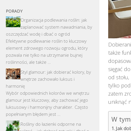
PORADY
Organizacja podlewania roślin: jak
zaplanować system nawadniania, by
oszczędzać wodę i dbać o ogród
Efektywne podlewanie roślin to kluczowy
Dobierani
element zdrowego rozwoju ogrodu, który
także fun
pozwala nie tylko na utrzymanie bujnej
dopasowan
roślinności, ale także …
sięgać do
Styl glamour: jak dobierać kolory, by
od stołu,
wnętrze zachowało luksus i
tylko pod
harmonię
Wybór odpowiednich kolorów we wnętrzu
zatem zro
glamour jest kluczowy, aby zachować jego
uniknąć n
luksusowy i harmonijny charakter. Często
popełnianym błędem jest …
W tym 
Rośliny do łazienki odporne na
Jak do
wilgoć – jak dobrać gatunki i dbać o