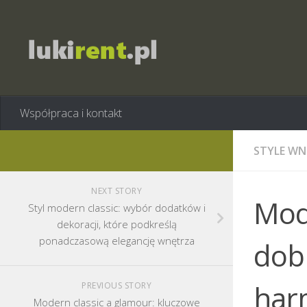
Współpraca i kontakt
STYLE WN
NEXT STORY
Mode
Styl modern classic: wybór dodatków i
dekoracji, które podkreślą
ponadczasową elegancję wnętrza
dobr
har
PREVIOUS STORY
Modern classic a glamour: kluczowe