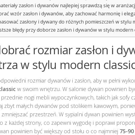
materiały zasłon i dywanów najlepiej sprawdzą się w aranżacj
brać wzór zasłon i dywanów, aby zachować harmonię i eleg
pasować zasłony i dywany do różnych pomieszczeń w stylu m
stsze błędy przy doborze zasłon i dywanów w stylu modern c
dobrać rozmiar zasłon i d
rza w stylu modern classi
dpowiedni rozmiar dywanów i zasłon, aby w pełni wykor
lassic
w swoim wnętrzu. W salonie dywan powinien być 
 przednie nogi mebli wypoczynkowych, takich jak sofy czy
kaj zbyt małych dywanów pod stolikiem kawowym, poni
 zmniejszać przestrzeń. W sypialni dywan powinien wy
o z każdej strony, co zapewni wygodę i poprawi propor
ywan powinien być większy od stołu o co najmniej
75-90