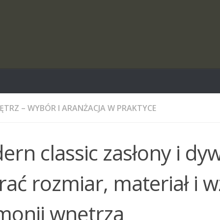
ĘTRZ – WYBÓR I ARANŻACJA W PRAKTYCE
rn classic zasłony i dyw
ać rozmiar, materiał i w
monii wnętrza