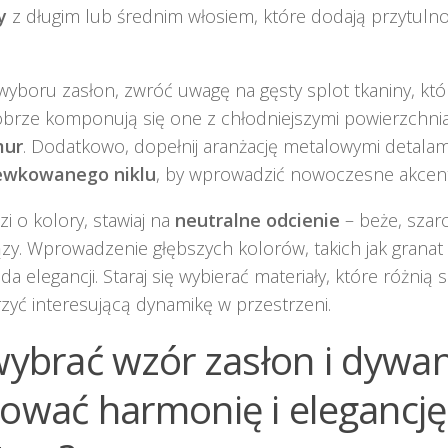
y
z długim lub średnim włosiem, które dodają przytulnoś
yboru zasłon, zwróć uwagę na gęsty splot tkaniny, któr
obrze komponują się one z chłodniejszymi powierzchniam
ur
. Dodatkowo, dopełnij aranżację metalowymi detalam
ewkowanego niklu
, by wprowadzić nowoczesne akcent
zi o kolory, stawiaj na
neutralne odcienie
– beże, szaro
ązy. Wprowadzenie głębszych kolorów, takich jak granat
da elegancji. Staraj się wybierać materiały, które różnią s
zyć interesującą dynamikę w przestrzeni.
wybrać wzór zasłon i dywa
ować harmonię i elegancję