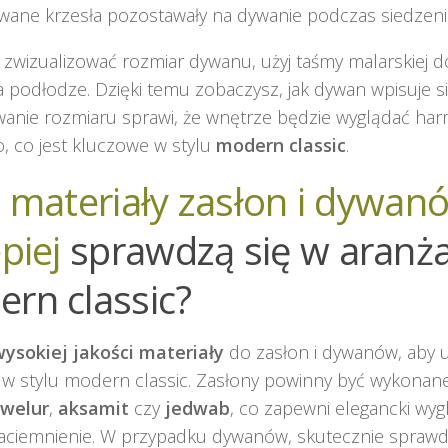
ane krzesła pozostawały na dywanie podczas siedzenia
j zwizualizować rozmiar dywanu, użyj taśmy malarskiej 
 podłodze. Dzięki temu zobaczysz, jak dywan wpisuje si
nie rozmiaru sprawi, że wnętrze będzie wyglądać harm
, co jest kluczowe w stylu
modern classic
.
e materiały zasłon i dywan
piej
sprawdzą się w aranża
rn classic?
ysokiej jakości materiały
do zasłon i dywanów, aby 
 w stylu modern classic. Zasłony powinny być wykonane 
welur
,
aksamit
czy
jedwab
, co zapewni elegancki wyg
zaciemnienie. W przypadku dywanów, skutecznie sprawd