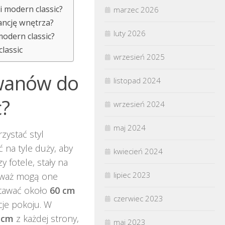
i modern classic?
marzec 2026
ancję wnętrza?
luty 2026
odern classic?
lassic
wrzesień 2025
ywanów do
listopad 2024
c?
wrzesień 2024
maj 2024
zystać styl
na tyle duży, aby
kwiecień 2024
 fotele, stały na
lipiec 2023
eważ mogą one
stawać około
60 cm
czerwiec 2023
cje pokoju. W
 cm
z każdej strony,
maj 2023