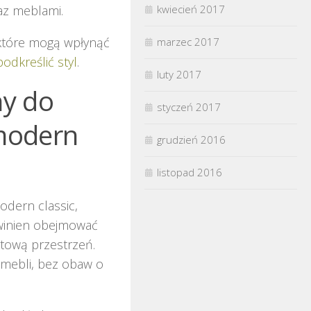
az meblami.
kwiecień 2017
 które mogą wpłynąć
marzec 2017
odkreślić styl
.
luty 2017
ny do
styczeń 2017
modern
grudzień 2016
listopad 2016
dern classic,
owinien obejmować
tową przestrzeń.
 mebli, bez obaw o