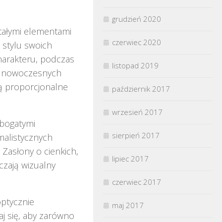
grudzień 2020
tałymi elementami
czerwiec 2020
 stylu swoich
harakteru, podczas
listopad 2019
w nowoczesnych
 są proporcjonalne
październik 2017
wrzesień 2017
bogatymi
sierpień 2017
alistycznych
. Zasłony o cienkich,
lipiec 2017
czają wizualny
czerwiec 2017
optycznie
maj 2017
raj się, aby zarówno