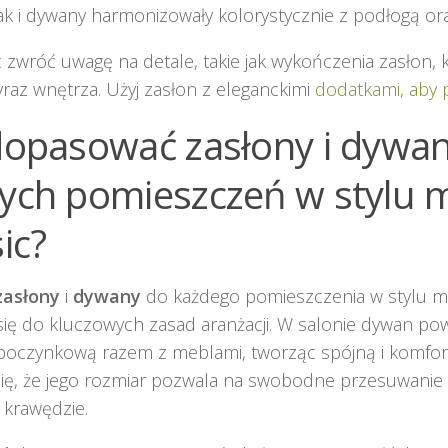
jak i dywany harmonizowały kolorystycznie z podłogą or
 zwróć uwagę na detale, takie jak wykończenia zasłon,
yraz wnętrza. Użyj zasłon z eleganckimi
dodatkami, aby p
dopasować zasłony i dywa
ych pomieszczeń w stylu 
ic?
zasłony
i
dywany
do każdego pomieszczenia w stylu mo
się do kluczowych zasad aranżacji. W salonie dywan p
ypoczynkową razem z meblami, tworząc spójną i komfor
ię, że jego rozmiar pozwala na swobodne przesuwanie
 krawędzie.