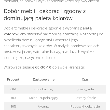
meblami, co pozwoli wyeksponować każdy stylowy akcent.
Dobór mebli i dekoracji zgodny z
dominującą paletą kolorów
Dobierz meble i dekoracje zgodnie z wybraną
paletą
kolorów
, aby stworzyć harmonijną aranżację. Rozpocznij od
określenia dominującego stylu wnętrza i jego
charakterystycznych kolorów. W małych pomieszczeniach
postaw na jasne, naturalne barwy, a w dużych wybierz
ciemniejsze, nasycone odcienie.
Wprowadź zasadę
60-30-10
do swojej aranżacji:
Procent
Zastosowanie
Opis
60%
Kolor bazowy
Ściany, sofa
30%
Kolor uzupełniający
Zasłony, fotele
10%
Akcenty
Poduszki, dekoracje