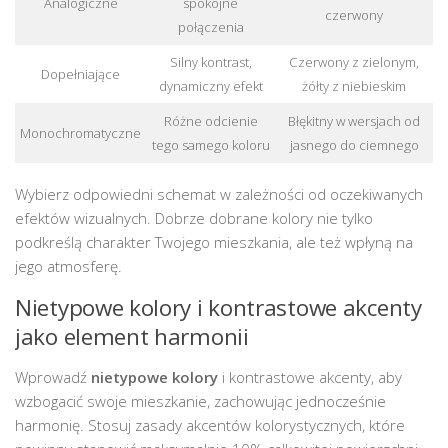
Analogiczne
spokojne
czerwony
połączenia
Silny kontrast,
Czerwony z zielonym,
Dopełniające
dynamiczny efekt
żółty z niebieskim
Różne odcienie
Błękitny w wersjach od
Monochromatyczne
tego samego koloru
jasnego do ciemnego
Wybierz odpowiedni schemat w zależności od oczekiwanych
efektów wizualnych. Dobrze dobrane kolory nie tylko
podkreślą charakter Twojego mieszkania, ale też wpłyną na
jego atmosferę.
Nietypowe kolory i kontrastowe akcenty
jako element harmonii
Wprowadź
nietypowe kolory
i kontrastowe akcenty, aby
wzbogacić swoje mieszkanie, zachowując jednocześnie
harmonię. Stosuj zasady akcentów kolorystycznych, które