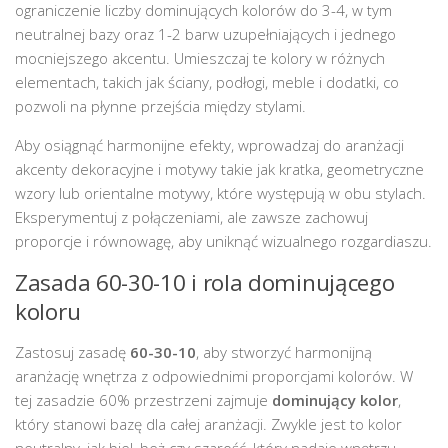
ograniczenie liczby dominujących kolorów do 3-4, w tym
neutralnej bazy oraz 1-2 barw uzupełniających i jednego
mocniejszego akcentu. Umieszczaj te kolory w różnych
elementach, takich jak ściany, podłogi, meble i dodatki, co
pozwoli na płynne przejścia między stylami.
Aby osiągnąć harmonijne efekty, wprowadzaj do aranżacji
akcenty dekoracyjne i motywy takie jak kratka, geometryczne
wzory lub orientalne motywy, które występują w obu stylach.
Eksperymentuj z połączeniami, ale zawsze zachowuj
proporcje i równowagę, aby uniknąć wizualnego rozgardiaszu.
Zasada 60-30-10 i rola dominującego
koloru
Zastosuj zasadę
60-30-10
, aby stworzyć harmonijną
aranżację wnętrza z odpowiednimi proporcjami kolorów. W
tej zasadzie 60% przestrzeni zajmuje
dominujący kolor
,
który stanowi bazę dla całej aranżacji. Zwykle jest to kolor
neutralny, jak biel, beż czy szarość, który nadaje wnętrzu