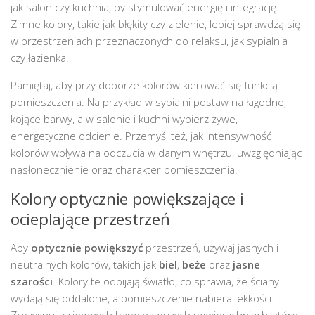
jak salon czy kuchnia, by stymulować energię i integrację.
Zimne kolory, takie jak błękity czy zielenie, lepiej sprawdzą się
w przestrzeniach przeznaczonych do relaksu, jak sypialnia
czy łazienka.
Pamiętaj, aby przy doborze kolorów kierować się funkcją
pomieszczenia. Na przykład w sypialni postaw na łagodne,
kojące barwy, a w salonie i kuchni wybierz żywe,
energetyczne odcienie. Przemyśl też, jak intensywność
kolorów wpływa na odczucia w danym wnętrzu, uwzględniając
nasłonecznienie oraz charakter pomieszczenia.
Kolory optycznie powiększające i
ocieplające przestrzeń
Aby
optycznie powiększyć
przestrzeń, używaj jasnych i
neutralnych kolorów, takich jak
biel
,
beże
oraz
jasne
szarości
. Kolory te odbijają światło, co sprawia, że ściany
wydają się oddalone, a pomieszczenie nabiera lekkości.
Zrezygnuj z ciemnych barw na dużych powierzchniach, które