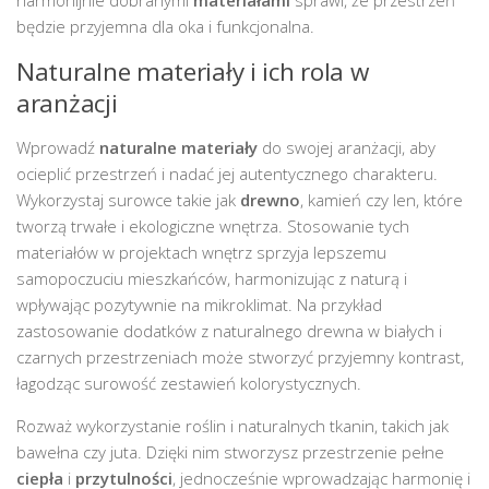
harmonijnie dobranymi
materiałami
sprawi, że przestrzeń
będzie przyjemna dla oka i funkcjonalna.
Naturalne materiały i ich rola w
aranżacji
Wprowadź
naturalne materiały
do swojej aranżacji, aby
ocieplić przestrzeń i nadać jej autentycznego charakteru.
Wykorzystaj surowce takie jak
drewno
, kamień czy len, które
tworzą trwałe i ekologiczne wnętrza. Stosowanie tych
materiałów w projektach wnętrz sprzyja lepszemu
samopoczuciu mieszkańców, harmonizując z naturą i
wpływając pozytywnie na mikroklimat. Na przykład
zastosowanie dodatków z naturalnego drewna w białych i
czarnych przestrzeniach może stworzyć przyjemny kontrast,
łagodząc surowość zestawień kolorystycznych.
Rozważ wykorzystanie roślin i naturalnych tkanin, takich jak
bawełna czy juta. Dzięki nim stworzysz przestrzenie pełne
ciepła
i
przytulności
, jednocześnie wprowadzając harmonię i