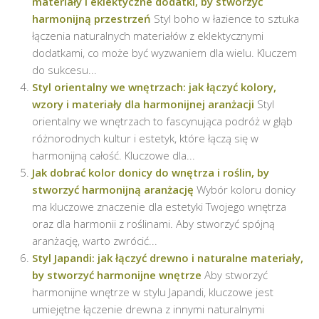
materiały i eklektyczne dodatki, by stworzyć
harmonijną przestrzeń
Styl boho w łazience to sztuka
łączenia naturalnych materiałów z eklektycznymi
dodatkami, co może być wyzwaniem dla wielu. Kluczem
do sukcesu...
Styl orientalny we wnętrzach: jak łączyć kolory,
wzory i materiały dla harmonijnej aranżacji
Styl
orientalny we wnętrzach to fascynująca podróż w głąb
różnorodnych kultur i estetyk, które łączą się w
harmonijną całość. Kluczowe dla...
Jak dobrać kolor donicy do wnętrza i roślin, by
stworzyć harmonijną aranżację
Wybór koloru donicy
ma kluczowe znaczenie dla estetyki Twojego wnętrza
oraz dla harmonii z roślinami. Aby stworzyć spójną
aranżację, warto zwrócić...
Styl Japandi: jak łączyć drewno i naturalne materiały,
by stworzyć harmonijne wnętrze
Aby stworzyć
harmonijne wnętrze w stylu Japandi, kluczowe jest
umiejętne łączenie drewna z innymi naturalnymi