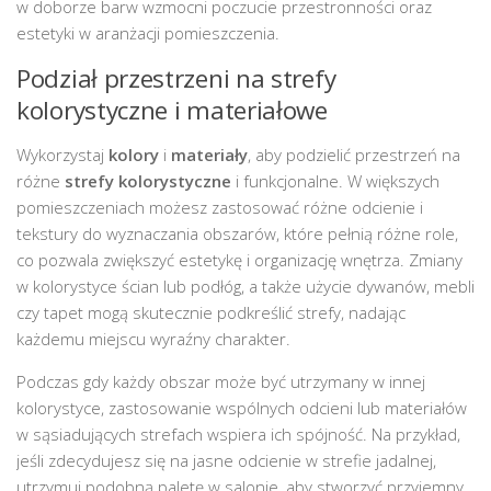
w doborze barw wzmocni poczucie przestronności oraz
estetyki w aranżacji pomieszczenia.
Podział przestrzeni na strefy
kolorystyczne i materiałowe
Wykorzystaj
kolory
i
materiały
, aby podzielić przestrzeń na
różne
strefy kolorystyczne
i funkcjonalne. W większych
pomieszczeniach możesz zastosować różne odcienie i
tekstury do wyznaczania obszarów, które pełnią różne role,
co pozwala zwiększyć estetykę i organizację wnętrza. Zmiany
w kolorystyce ścian lub podłóg, a także użycie dywanów, mebli
czy tapet mogą skutecznie podkreślić strefy, nadając
każdemu miejscu wyraźny charakter.
Podczas gdy każdy obszar może być utrzymany w innej
kolorystyce, zastosowanie wspólnych odcieni lub materiałów
w sąsiadujących strefach wspiera ich spójność. Na przykład,
jeśli zdecydujesz się na jasne odcienie w strefie jadalnej,
utrzymuj podobną paletę w salonie, aby stworzyć przyjemny