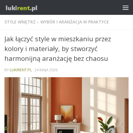
STYLE WNĘTRZ – WYBÓR I ARANŻACJA W PRAKTYCE
Jak łączyć style w mieszkaniu przez
kolory i materiały, by stworzyć
harmonijną aranżację bez chaosu
BY
LUKIRENT.PL
·
24 MAJA 2026