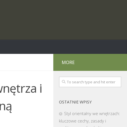
MORE
nętrza i
jną
OSTATNIE WPISY
Styl orientalny we wnętrzach:
kluczowe cechy, zasady i