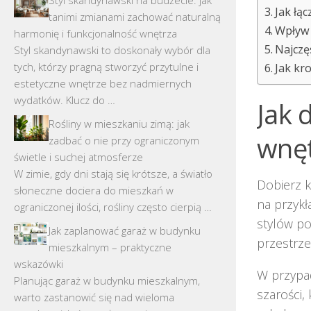
Jak łą
tanimi zmianami zachować naturalną
Wpływ 
harmonię i funkcjonalność wnętrza
Najczę
Styl skandynawski to doskonały wybór dla
tych, którzy pragną stworzyć przytulne i
Jak kr
estetyczne wnętrze bez nadmiernych
wydatków. Klucz do …
Jak 
Rośliny w mieszkaniu zimą: jak
wnęt
zadbać o nie przy ograniczonym
świetle i suchej atmosferze
W zimie, gdy dni stają się krótsze, a światło
Dobierz k
słoneczne dociera do mieszkań w
na przykł
ograniczonej ilości, rośliny często cierpią …
stylów po
Jak zaplanować garaż w budynku
przestrze
mieszkalnym – praktyczne
wskazówki
W przypa
Planując garaż w budynku mieszkalnym,
szarości,
warto zastanowić się nad wieloma