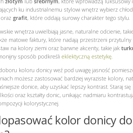
ch
złotym
lub
srebrnym
, które wprowadzą luksusowy i 
jących ku industrialnemu stylowi wnętrz wybierz chłodn
oraz
grafit
, które oddają surowy charakter tego stylu.
skie wnętrza uwielbiają jasne, naturalne odcienie, taki
także matowe faktury, które nadają przestrzeni przytulny 
aw na kolory ziemi oraz barwne akcenty, takie jak
turk
monijny sposób podkreśli
eklektyczną estetykę
.
doboru koloru donicy weź pod uwagę jasność pomiesz
niach możesz zastosować bardziej wyraziste kolory, n
jaśniejsze donice, aby uzyskać lepszy kontrast. Staraj się
lkości oraz kształty donic, unikając nadmiaru kontrastu
ompozycji kolorystycznej.
dopasować kolor donicy d