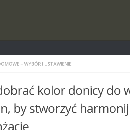
DOMOWE – WYBÓR I USTAWIENIE
dobrać kolor donicy do w
in, by stworzyć harmoni
nżację