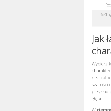
Roś
Roślin
Jak 
char
Wybierz k
charakte
neutralne
szarości 
przykład 
głębi.
W
ciemn