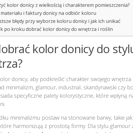
czyć kolor donicy z wielkością i charakterem pomieszczenia?
materiału i faktury donicy na odbiór koloru
stsze błędy przy wyborze koloru donicy i jak ich unikać
ok po kroku dobrać kolor donicy do wnętrza i roślin
dobrać kolor donicy do styl
rza?
olor donicy, aby podkreślić charakter swojego wnętrza. U
ad minimalizm, glamour, industrial, skandynawski czy b
siada specyficzne palety kolorystyczne, które wpłyną n
ni.
dku minimalizmu postaw na stonowane barwy, takie ja
 które harmonizują z prostotą formy. Dla stylu glamour