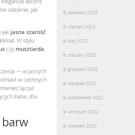
elegancki akcent.
e odcienie, jak
kwiecień 2023
marzec 2023
e jak
jasna szarość
klimat. W stylu
luty 2023
us
czy
musztarda
,
styczeń 2023
grudzień 2022
czenia — w jasnych
atomiast w ciemnych
listopad 2022
 również łączyć
jących barw, dla
październik 2022
wrzesień 2022
o barw
sierpień 2022