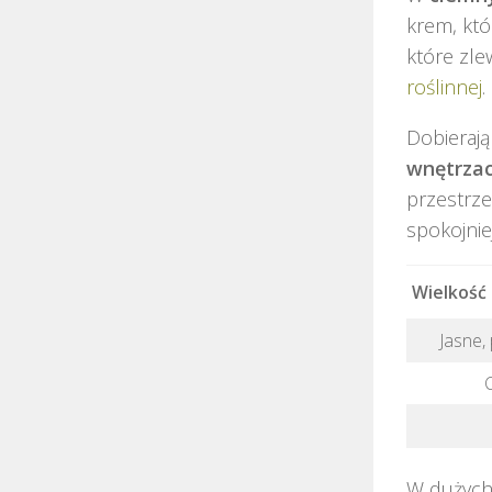
krem, któ
które zl
roślinnej
.
Dobierają
wnętrza
przestrze
spokojnie
Wielkość
Jasne,
W dużych