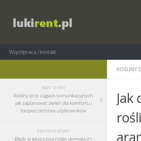
Współpraca i kontakt
ROŚLINY 
NEXT STORY
Jak 
Rośliny przy ciągach komunikacyjnych:
jak zaplanować zieleń dla komfortu i
bezpieczeństwa użytkowników
rośl
ara
PREVIOUS STORY
Błędy w ekspozycji roślin domowych: