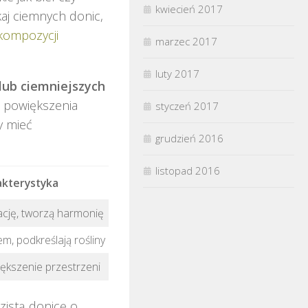
kwiecień 2017
ikaj ciemnych donic,
kompozycji
marzec 2017
luty 2017
lub ciemniejszych
o powiększenia
styczeń 2017
y mieć
grudzień 2016
listopad 2016
kterystyka
ację, tworzą harmonię
em, podkreślają rośliny
ększenie przestrzeni
istą donicę o