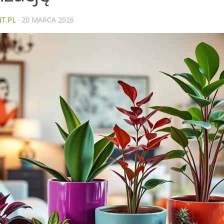
T.PL
·
20 MARCA 2026