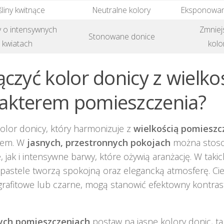
liny kwitnące
Neutralne kolory
Eksponowan
y o intensywnych
Zmniej
Stonowane donice
kwiatach
kolo
łączyć kolor donicy z wielkoś
akterem pomieszczenia?
olor donicy, który harmonizuje z
wielkością pomieszc
rem. W
jasnych, przestronnych pokojach
można stos
, jak i intensywne barwy, które ożywią aranżację. W tak
i pastele tworzą spokojną oraz elegancką atmosferę. C
grafitowe lub czarne, mogą stanowić efektowny kontras
ych pomieszczeniach
postaw na jasne kolory donic, tak