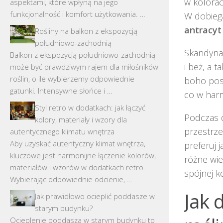
w kolora
aspektami, które wpłyną na jego
funkcjonalność i komfort użytkowania. …
W dobiega
antracyt
Rośliny na balkon z ekspozycją
południowo-zachodnią
Skandynaw
Balkon z ekspozycją południowo-zachodnią
i beż, a 
może być prawdziwym rajem dla miłośników
roślin, o ile wybierzemy odpowiednie
boho post
gatunki. Intensywne słońce i …
co w har
Styl retro w dodatkach: jak łączyć
Podczas 
kolory, materiały i wzory dla
przestrze
autentycznego klimatu wnętrza
Aby uzyskać autentyczny klimat wnętrza,
preferuj 
kluczowe jest harmonijne łączenie kolorów,
różne wie
materiałów i wzorów w dodatkach retro.
spójnej k
Wybierając odpowiednie odcienie, …
Jak 
Jak prawidłowo ocieplić poddasze w
starym budynku?
Ocieplenie poddasza w starym budynku to