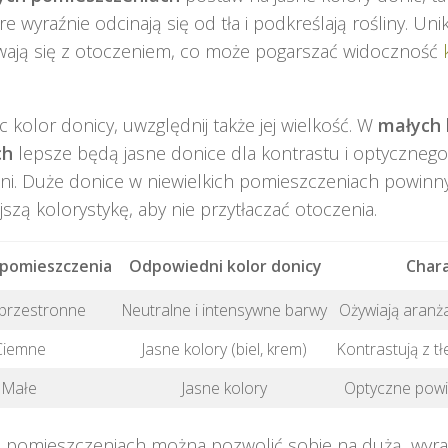
re wyraźnie odcinają się od tła i podkreślają rośliny. Un
ewają się z otoczeniem, co może pogarszać widoczność
c kolor donicy, uwzględnij także jej wielkość. W
małych 
ch
lepsze będą jasne donice dla kontrastu i optyczneg
ni. Duże donice w niewielkich pomieszczeniach powinn
jszą kolorystykę, aby nie przytłaczać otoczenia.
 pomieszczenia
Odpowiedni kolor donicy
Chara
 przestronne
Neutralne i intensywne barwy
Ożywiają aranż
Ciemne
Jasne kolory (biel, krem)
Kontrastują z tł
Małe
Jasne kolory
Optyczne powi
 pomieszczeniach można pozwolić sobie na dużą, wyraz