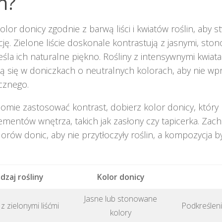
n?
olor donicy zgodnie z barwą liści i kwiatów roślin, aby 
ę. Zielone liście doskonale kontrastują z jasnymi, sto
śla ich naturalne piękno. Rośliny z intensywnymi kwiatam
ą się w doniczkach o neutralnych kolorach, aby nie 
cznego.
omie zastosować kontrast, dobierz kolor donicy, który
ementów wnętrza, takich jak zasłony czy tapicerka. Zac
olorów donic, aby nie przytłoczyły roślin, a kompozycja by
dzaj rośliny
Kolor donicy
Jasne lub stonowane
 z zielonymi liśćmi
Podkreśleni
kolory