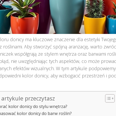
oru donicy ma kluczowe znaczenie dla estetyki Twojeg
z roślinami. Aby stworzyć spójną aranżację, warto zwróc
niczek współgrają ze stylem wnętrza oraz barwami rośl
błąd, nie uwzględniając tych aspektów, co może prowa
nych efektów wizualnych. W tym artykule podpowiemy,
powiedni kolor donicy, aby wzbogacić przestrzeń i pod
artykule przeczytasz
brać kolor donicy do stylu wnętrza?
pasować kolor donicy do barw roślin?