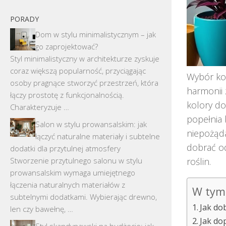
PORADY
Dom w stylu minimalistycznym – jak
go zaprojektować?
Styl minimalistyczny w architekturze zyskuje
coraz większą popularność, przyciągając
Wybór kol
osoby pragnące stworzyć przestrzeń, która
harmonii 
łączy prostotę z funkcjonalnością.
kolory do
Charakteryzuje …
popełnia 
Salon w stylu prowansalskim: jak
niepożąda
łączyć naturalne materiały i subtelne
dobrać od
dodatki dla przytulnej atmosfery
Stworzenie przytulnego salonu w stylu
roślin.
prowansalskim wymaga umiejętnego
łączenia naturalnych materiałów z
W tym 
subtelnymi dodatkami. Wybierając drewno,
Jak do
len czy bawełnę, …
Jak do
Styl skandynawski na budżecie: jak