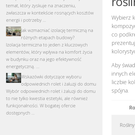
rośli
temat, który zyskuje na znaczeniu,
zwłaszcza w kontekście rosnących kosztów
Wybierz k
energii i potrzeby …
kompozycj
Jak wzmacniać izolację termiczną na
co podkre
różnych etapach budowy?
prezentuj
Izolacja termiczna to jeden z kluczowych
kolorysty
elementów, który wpływa na komfort życia
w budynku oraz na jego efektywność
Aby świad
energetyczną. …
innych el
Wskazówki dotyczące wyboru
liczbie k
odpowiednich rolet i żaluzji do domu
spójna.
Wybór odpowiednich rolet i żaluzji do domu
to nie tylko kwestia estetyki, ale również
funkcjonalności. W bogatej ofercie
Ro
dostępnych …
Rośliny