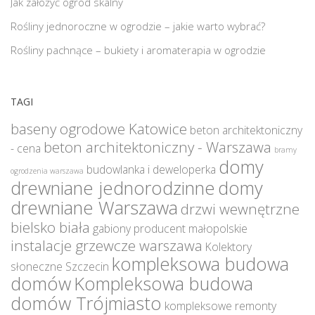
Jak założyć ogród skalny
Rośliny jednoroczne w ogrodzie – jakie warto wybrać?
Rośliny pachnące – bukiety i aromaterapia w ogrodzie
TAGI
baseny ogrodowe Katowice
beton architektoniczny
beton architektoniczny - Warszawa
- cena
bramy
domy
budowlanka i deweloperka
ogrodzenia warszawa
drewniane jednorodzinne
domy
drewniane Warszawa
drzwi wewnętrzne
bielsko biała
gabiony producent małopolskie
instalacje grzewcze warszawa
Kolektory
kompleksowa budowa
słoneczne Szczecin
domów
Kompleksowa budowa
domów Trójmiasto
kompleksowe remonty