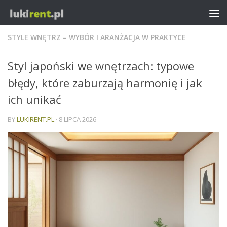
STYLE WNĘTRZ – WYBÓR I ARANŻACJA W PRAKTYCE
Styl japoński we wnętrzach: typowe
błędy, które zaburzają harmonię i jak
ich unikać
BY
LUKIRENT.PL
·
8 LIPCA 2026