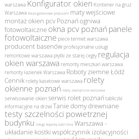
Konfigurator okien
warszawa
Kontener na gruz
maty wejściowe
Warszawa
Kosze gabionowe producent
montaż okien pcv Poznań
ogniwa
okna pcv poznań
panele
fotowoltaiczne
fotowoltaiczne
piece termet warszawa
producent basenów
profesjonalne usługi
regulacja
remontowe warszawa
płytki ze starej cegły
okien warszawa
remonty mieszkań warszawa
Roboty ziemne Łódź
remonty łazienek Warszawa
rolety
Cennik
rolety kasetowe warszawa
okienne poznań
rolety zewnętrzne warszawa
serwis rolet poznań
serwisowanie okien
tabliczki
Tanie domy drewniane
informacyjne na drzwi
testy szczelności powietrznej
budynku
Warszawa -
Usługi koparką Łódź Cena
układanie kostki
współczynnik izolacyjności