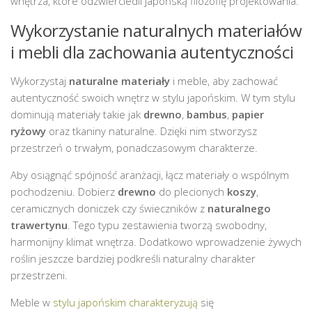
wnętrza, które odzwierciedli japońską filozofię projektowania.
Wykorzystanie naturalnych materiałów
i mebli dla zachowania autentyczności
Wykorzystaj
naturalne materiały
i meble, aby zachować
autentyczność swoich wnętrz w stylu japońskim. W tym stylu
dominują materiały takie jak
drewno
,
bambus
,
papier
ryżowy
oraz tkaniny naturalne. Dzięki nim stworzysz
przestrzeń o trwałym, ponadczasowym charakterze.
Aby osiągnąć spójność aranżacji, łącz materiały o wspólnym
pochodzeniu. Dobierz
drewno
do plecionych
koszy
,
ceramicznych doniczek czy świeczników z
naturalnego
trawertynu
. Tego typu zestawienia tworzą swobodny,
harmonijny klimat wnętrza. Dodatkowo wprowadzenie żywych
roślin jeszcze bardziej podkreśli naturalny charakter
przestrzeni.
Meble w
stylu japońskim charakteryzują
się