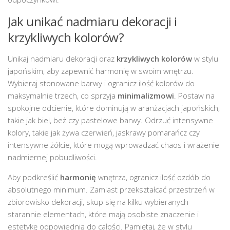
Jak unikać nadmiaru dekoracji i
krzykliwych kolorów?
Unikaj nadmiaru dekoracji oraz
krzykliwych kolorów
w stylu
japońskim, aby zapewnić harmonię w swoim wnętrzu.
Wybieraj stonowane barwy i ogranicz ilość kolorów do
maksymalnie trzech, co sprzyja
minimalizmowi
. Postaw na
spokojne odcienie, które dominują w aranżacjach japońskich,
takie jak biel, beż czy pastelowe barwy. Odrzuć intensywne
kolory, takie jak żywa czerwień, jaskrawy pomarańcz czy
intensywne żółcie, które mogą wprowadzać chaos i wrażenie
nadmiernej pobudliwości.
Aby podkreślić
harmonię
wnętrza, ogranicz ilość ozdób do
absolutnego minimum. Zamiast przekształcać przestrzeń w
zbiorowisko dekoracji, skup się na kilku wybieranych
starannie elementach, które mają osobiste znaczenie i
estetykę odpowiednią do całości. Pamiętaj, że w stylu