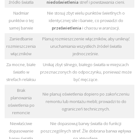
źródło światła
niedoświetlenia
stref i powstawania cieni.
Nadmiar
Nie stosuj zbyt wielu punktów świetlnych o
punktów o tej
identycznej sile i barwie, co prowadzi do
samej barwie
prześwietlenia
i chaosu w aranżacji.
Zaniedbanie
Planuj rozmieszczenie włączników, aby uniknąć
rozmieszczenia
uruchamiania wszystkich źródeł światła
włączników
jednocześnie.
Za mocne, białe
Unikaj zbyt silnego, białego światła w miejscach
światło w
przeznaczonych do odpoczynku, ponieważ może
strefach relaksu
być męczące.
Brak
Nie planuj oświetlenia dopiero po zakończeniu
planowania
remontu lub montażu mebli; prowadzi to do
oświetlenia po
ograniczeń technicznych.
remoncie
Niewłaściwe
Nie dopasowuj barwy światła do funkcji
dopasowanie
poszczególnych stref. Źle dobrana barwa wpływa
barwy światła
na atmosferę.