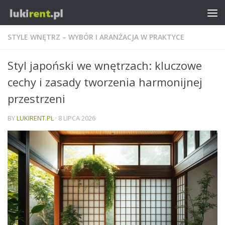
STYLE WNĘTRZ – WYBÓR I ARANŻACJA W PRAKTYCE
Styl japoński we wnętrzach: kluczowe
cechy i zasady tworzenia harmonijnej
przestrzeni
BY
LUKIRENT.PL
·
8 LIPCA 2026