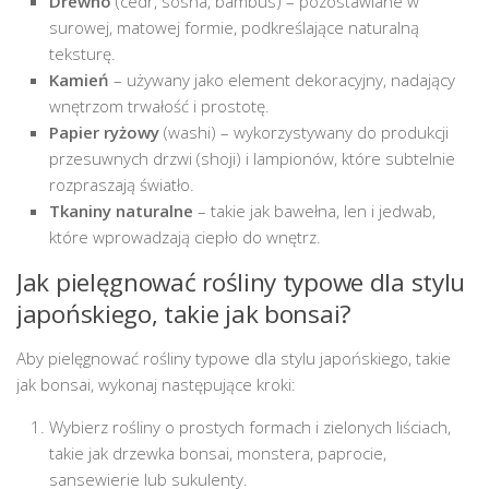
Drewno
(cedr, sosna, bambus) – pozostawiane w
surowej, matowej formie, podkreślające naturalną
teksturę.
Kamień
– używany jako element dekoracyjny, nadający
wnętrzom trwałość i prostotę.
Papier ryżowy
(washi) – wykorzystywany do produkcji
przesuwnych drzwi (shoji) i lampionów, które subtelnie
rozpraszają światło.
Tkaniny naturalne
– takie jak bawełna, len i jedwab,
które wprowadzają ciepło do wnętrz.
Jak pielęgnować rośliny typowe dla stylu
japońskiego, takie jak bonsai?
Aby pielęgnować rośliny typowe dla stylu japońskiego, takie
jak bonsai, wykonaj następujące kroki:
Wybierz rośliny o prostych formach i zielonych liściach,
takie jak drzewka bonsai, monstera, paprocie,
sansewierie lub sukulenty.