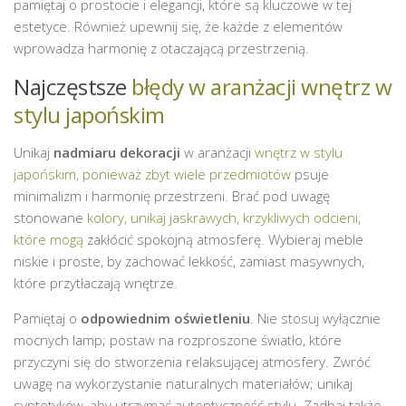
pamiętaj o prostocie i elegancji, które są kluczowe w tej
estetyce. Również upewnij się, że każde z elementów
wprowadza harmonię z otaczającą przestrzenią.
Najczęstsze
błędy w aranżacji wnętrz w
stylu japońskim
Unikaj
nadmiaru dekoracji
w aranżacji
wnętrz w stylu
japońskim, ponieważ zbyt wiele przedmiotów
psuje
minimalizm i harmonię przestrzeni. Brać pod uwagę
stonowane
kolory, unikaj jaskrawych, krzykliwych odcieni,
które mogą
zakłócić spokojną atmosferę. Wybieraj meble
niskie i proste, by zachować lekkość, zamiast masywnych,
które przytłaczają wnętrze.
Pamiętaj o
odpowiednim oświetleniu
. Nie stosuj wyłącznie
mocnych lamp; postaw na rozproszone światło, które
przyczyni się do stworzenia relaksującej atmosfery. Zwróć
uwagę na wykorzystanie naturalnych materiałów; unikaj
syntetyków, aby utrzymać autentyczność stylu. Zadbaj także