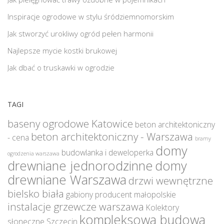
Inspiracje ogrodowe w stylu śródziemnomorskim
Jak stworzyć urokliwy ogród pełen harmonii
Najlepsze mycie kostki brukowej
Jak dbać o truskawki w ogrodzie
TAGI
baseny ogrodowe Katowice
beton architektoniczny
beton architektoniczny - Warszawa
- cena
bramy
domy
budowlanka i deweloperka
ogrodzenia warszawa
drewniane jednorodzinne
domy
drewniane Warszawa
drzwi wewnętrzne
bielsko biała
gabiony producent małopolskie
instalacje grzewcze warszawa
Kolektory
kompleksowa budowa
słoneczne Szczecin