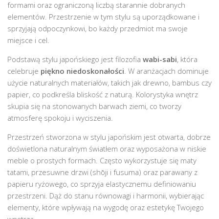
formami oraz ograniczoną liczbą starannie dobranych
elementów. Przestrzenie w tym stylu są uporządkowane i
sprzyjają odpoczynkowi, bo każdy przedmiot ma swoje
miejsce i cel.
Podstawą stylu japońskiego jest filozofia
wabi-sabi
, która
celebruje
piękno niedoskonałości
. W aranżacjach dominuje
użycie naturalnych materiałów, takich jak drewno, bambus czy
papier, co podkreśla bliskość z naturą. Kolorystyka wnętrz
skupia się na stonowanych barwach ziemi, co tworzy
atmosferę spokoju i wyciszenia.
Przestrzeń stworzona w stylu japońskim jest otwarta, dobrze
doświetlona naturalnym światłem oraz wyposażona w niskie
meble o prostych formach. Często wykorzystuje się maty
tatami, przesuwne drzwi (shōji i fusuma) oraz parawany z
papieru ryżowego, co sprzyja elastycznemu definiowaniu
przestrzeni. Dąż do stanu równowagi i harmonii, wybierając
elementy, które wpływają na wygodę oraz estetykę Twojego
wnętrza.