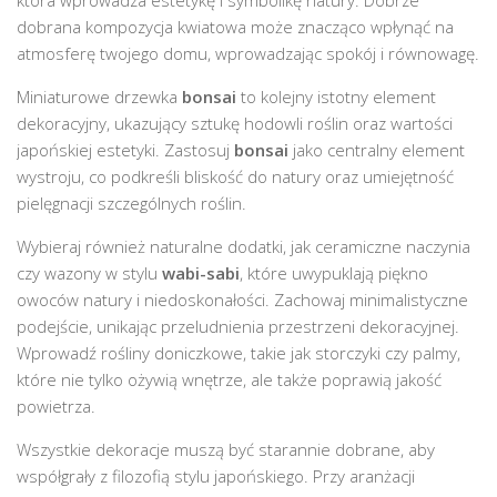
która wprowadza estetykę i symbolikę natury. Dobrze
dobrana kompozycja kwiatowa może znacząco wpłynąć na
atmosferę twojego domu, wprowadzając spokój i równowagę.
Miniaturowe drzewka
bonsai
to kolejny istotny element
dekoracyjny, ukazujący sztukę hodowli roślin oraz wartości
japońskiej estetyki. Zastosuj
bonsai
jako centralny element
wystroju, co podkreśli bliskość do natury oraz umiejętność
pielęgnacji szczególnych roślin.
Wybieraj również naturalne dodatki, jak ceramiczne naczynia
czy wazony w stylu
wabi-sabi
, które uwypuklają piękno
owoców natury i niedoskonałości. Zachowaj minimalistyczne
podejście, unikając przeludnienia przestrzeni dekoracyjnej.
Wprowadź rośliny doniczkowe, takie jak storczyki czy palmy,
które nie tylko ożywią wnętrze, ale także poprawią jakość
powietrza.
Wszystkie dekoracje muszą być starannie dobrane, aby
współgrały z filozofią stylu japońskiego. Przy aranżacji