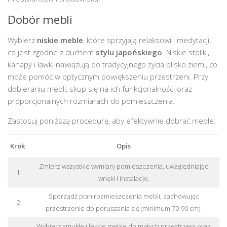
Dobór mebli
Wybierz
niskie meble
, które sprzyjają relaksowi i medytacji,
co jest zgodne z duchem
stylu japońskiego
. Niskie stoliki,
kanapy i ławki nawiązują do tradycyjnego życia blisko ziemi, co
może pomóc w optycznym powiększeniu przestrzeni. Przy
dobieraniu mebli, skup się na ich funkcjonalności oraz
proporcjonalnych rozmiarach do pomieszczenia.
Zastosuj poniższą procedurę, aby efektywnie dobrać meble:
Krok
Opis
Zmierz wszystkie wymiary pomieszczenia, uwzględniając
1
wnęki i instalacje.
Sporządź plan rozmieszczenia mebli, zachowując
2
przestrzenie do poruszania się (minimum 70-90 cm).
Wybierz smukłe i lekkie meble do małych przestrzeni oraz