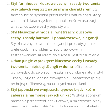
Styl farmhouse: kluczowe cechy i zasady tworzenia
przytulnych wnętrz z naturalnym charakterem
Styl
farmhouse to synonim przytulności i naturalności, który
w ostatnich latach zyskał na popularności w aranżacji
wnętrz. Kluczowe cechy tego stylu,...
Styl klasyczny w modzie i wnętrzach: kluczowe
cechy, zasady harmonii i ponadczasowej elegancji
Styl klasyczny to synonim elegancji i prostoty, jednak
wiele osób ma problem z jego prawidłowym
zastosowaniem. Kluczem do sukcesu jest zrozumienie...
Urban Jungle w praktyce: kluczowe cechy i zasady
tworzenia miejskiej dżungli w domu
Jeśli chcesz
wprowadzić do swojego mieszkania odrobinę natury, styl
Urban Jungle to idealne rozwiązanie. Charakteryzuje się
on bujną roślinnością, naturalnymi materiałami...
Styl japoński we wnętrzach: typowe błędy, które
zaburzają harmonię i jak ich unikać
W stylu japońskim
harmonia przestrzeni jest kluczowa, a najczęstsze błędy
mogą skutecznie zakłócić ten delikatny balans. Nadmiar