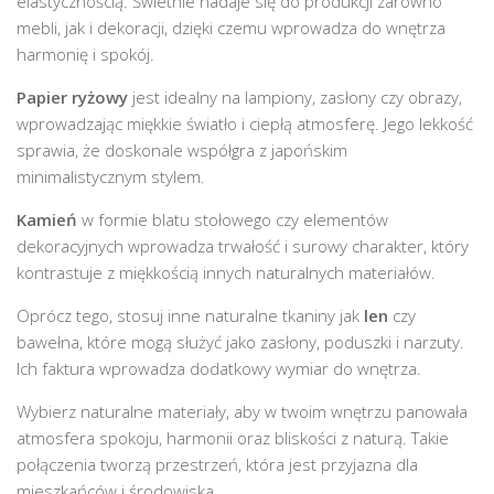
elastycznością. Świetnie nadaje się do produkcji zarówno
mebli, jak i dekoracji, dzięki czemu wprowadza do wnętrza
harmonię i spokój.
Papier ryżowy
jest idealny na lampiony, zasłony czy obrazy,
wprowadzając miękkie światło i ciepłą atmosferę. Jego lekkość
sprawia, że doskonale współgra z japońskim
minimalistycznym stylem.
Kamień
w formie blatu stołowego czy elementów
dekoracyjnych wprowadza trwałość i surowy charakter, który
kontrastuje z miękkością innych naturalnych materiałów.
Oprócz tego, stosuj inne naturalne tkaniny jak
len
czy
bawełna, które mogą służyć jako zasłony, poduszki i narzuty.
Ich faktura wprowadza dodatkowy wymiar do wnętrza.
Wybierz naturalne materiały, aby w twoim wnętrzu panowała
atmosfera spokoju, harmonii oraz bliskości z naturą. Takie
połączenia tworzą przestrzeń, która jest przyjazna dla
mieszkańców i środowiska.