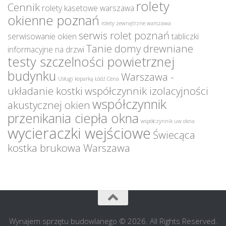
rolety
Cennik
rolety kasetowe warszawa
okienne poznań
rolety zewnętrzne warszawa
serwis rolet poznań
serwisowanie okien
tabliczki
Tanie domy drewniane
informacyjne na drzwi
testy szczelności powietrznej
budynku
Warszawa -
Usługi koparką Łódź Cena
układanie kostki
współczynnik izolacyjności
współczynnik
akustycznej okien
przenikania ciepła okna
współczynnik uw okna
wycieraczki wejściowe
Świecąca
kostka brukowa Warszawa
Wynajem sprzętu budowlanego © 2026. All Rights Reserved.