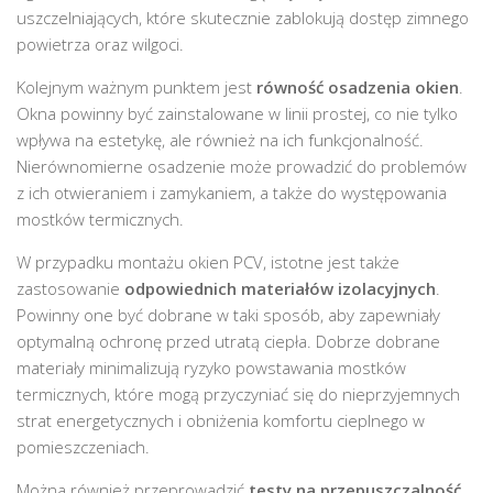
uszczelniających, które skutecznie zablokują dostęp zimnego
powietrza oraz wilgoci.
Kolejnym ważnym punktem jest
równość osadzenia okien
.
Okna powinny być zainstalowane w linii prostej, co nie tylko
wpływa na estetykę, ale również na ich funkcjonalność.
Nierównomierne osadzenie może prowadzić do problemów
z ich otwieraniem i zamykaniem, a także do występowania
mostków termicznych.
W przypadku montażu okien PCV, istotne jest także
zastosowanie
odpowiednich materiałów izolacyjnych
.
Powinny one być dobrane w taki sposób, aby zapewniały
optymalną ochronę przed utratą ciepła. Dobrze dobrane
materiały minimalizują ryzyko powstawania mostków
termicznych, które mogą przyczyniać się do nieprzyjemnych
strat energetycznych i obniżenia komfortu cieplnego w
pomieszczeniach.
Można również przeprowadzić
testy na przepuszczalność