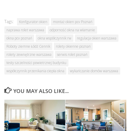
Tags:
Konfigurator okien
montaż okien pcv Poznań
naprawa rolet warszawa
odporność okna na włamanie
okna pcv poznań
okna współczynnik rw
regulacja okien warszawa
Roboty ziemne Łódź Cennik
rolety okienne poznań
rolety zewnętrzne warszawa
serwis rolet poznań
testy szczelności powietrznej budynku
współczynnik przenikania ciepła okna
wykańczanie domów warszawa
YOU MAY ALSO LIKE...