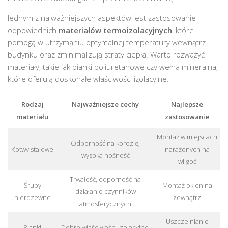
Jednym z najważniejszych aspektów jest zastosowanie
odpowiednich
materiałów termoizolacyjnych
, które
pomogą w utrzymaniu optymalnej temperatury wewnątrz
budynku oraz zminimalizują straty ciepła. Warto rozważyć
materiały, takie jak pianki poliuretanowe czy wełna mineralna,
które oferują doskonałe właściwości izolacyjne.
Rodzaj
Najważniejsze cechy
Najlepsze
materiału
zastosowanie
Montaż w miejscach
Odporność na korozję,
Kotwy stalowe
narażonych na
wysoka nośność
wilgoć
Trwałość, odporność na
Śruby
Montaż okien na
działanie czynników
nierdzewne
zewnątrz
atmosferycznych
Uszczelnianie
Pianki
Dobre właściwości izolacyjne,