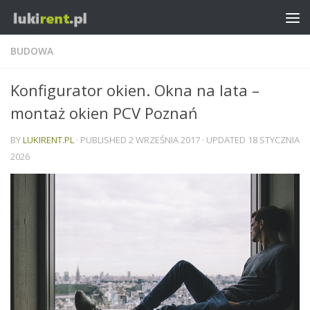
BUDOWA
Konfigurator okien. Okna na lata –
montaż okien PCV Poznań
BY
LUKIRENT.PL
· PUBLISHED
2 WRZEŚNIA 2017
· UPDATED
18 STYCZNIA
2026