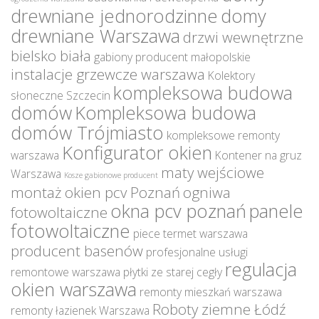
drewniane jednorodzinne
domy
drewniane Warszawa
drzwi wewnętrzne
bielsko biała
gabiony producent małopolskie
instalacje grzewcze warszawa
Kolektory
kompleksowa budowa
słoneczne Szczecin
domów
Kompleksowa budowa
domów Trójmiasto
kompleksowe remonty
Konfigurator okien
warszawa
Kontener na gruz
maty wejściowe
Warszawa
Kosze gabionowe producent
montaż okien pcv Poznań
ogniwa
okna pcv poznań
panele
fotowoltaiczne
fotowoltaiczne
piece termet warszawa
producent basenów
profesjonalne usługi
regulacja
remontowe warszawa
płytki ze starej cegły
okien warszawa
remonty mieszkań warszawa
Roboty ziemne Łódź
remonty łazienek Warszawa