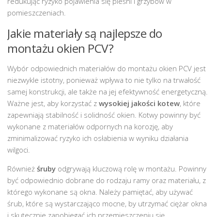
redukując ryzyko pojawienia się pleśni i grzybów w
pomieszczeniach.
Jakie materiały są najlepsze do
montażu okien PCV?
Wybór odpowiednich materiałów do montażu okien PCV jest
niezwykle istotny, ponieważ wpływa to nie tylko na trwałość
samej konstrukcji, ale także na jej efektywność energetyczną.
Ważne jest, aby korzystać z
wysokiej jakości kotew
, które
zapewniają stabilność i solidność okien. Kotwy powinny być
wykonane z materiałów odpornych na korozję, aby
zminimalizować ryzyko ich osłabienia w wyniku działania
wilgoci.
Również
śruby
odgrywają kluczową rolę w montażu. Powinny
być odpowiednio dobrane do rodzaju ramy oraz materiału, z
którego wykonane są okna. Należy pamiętać, aby używać
śrub, które są wystarczająco mocne, by utrzymać ciężar okna
i skutecznie zapobiegać ich przemieszczeniu się.