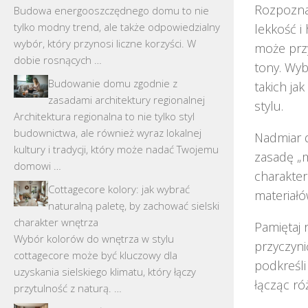
Rozpozna
Budowa energooszczędnego domu to nie
tylko modny trend, ale także odpowiedzialny
lekkość i
wybór, który przynosi liczne korzyści. W
może przy
dobie rosnących …
tony. Wyb
Budowanie domu zgodnie z
takich ja
zasadami architektury regionalnej
stylu.
Architektura regionalna to nie tylko styl
budownictwa, ale również wyraz lokalnej
Nadmiar d
kultury i tradycji, który może nadać Twojemu
zasadę „m
domowi …
charakter
Cottagecore kolory: jak wybrać
materiałó
naturalną paletę, by zachować sielski
charakter wnętrza
Pamiętaj 
Wybór kolorów do wnętrza w stylu
przyczyni
cottagecore może być kluczowy dla
podkreśli
uzyskania sielskiego klimatu, który łączy
łącząc ró
przytulność z naturą. …