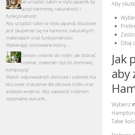
Jak urządzić salon w stylu japandi, by
Aby skute
łączył harmonię, naturalność i
funkcjonalność
Wybie
Aby urządzić salon w stylu japandi, kluczowe
Prefe
jest skupienie się na harmonii, naturalnych
Zastos
materiałach oraz funkcjonalności.
Dbaj 
Wybierając stonowane kolory, …
Jak 
Donice i osłonki do roślin: jak dobrać
rozmiar, materiał i styl do domowej
aby 
kompozycji
Wybór odpowiednich doniczek i osłonek ma
Ham
kluczowe znaczenie dla zdrowia roślin oraz
estetyki wnętrza. Aby zapewnić roślinom
optymalne warunki, …
Wybierz
Hampton. 
Takie kol
Dobierz 