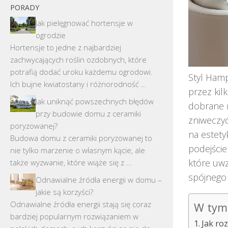
PORADY
Jak pielęgnować hortensje w
ogrodzie
Hortensje to jedne z najbardziej
zachwycających roślin ozdobnych, które
potrafią dodać uroku każdemu ogrodowi.
Styl Hamp
Ich bujne kwiatostany i różnorodność …
przez kil
Jak uniknąć powszechnych błędów
dobrane m
przy budowie domu z ceramiki
zniweczyć
poryzowanej?
na estety
Budowa domu z ceramiki poryzowanej to
podejście
nie tylko marzenie o własnym kącie, ale
które uwz
także wyzwanie, które wiąże się z …
spójnego 
Odnawialne źródła energii w domu –
jakie są korzyści?
Odnawialne źródła energii stają się coraz
W tym 
bardziej popularnym rozwiązaniem w
Jak ro