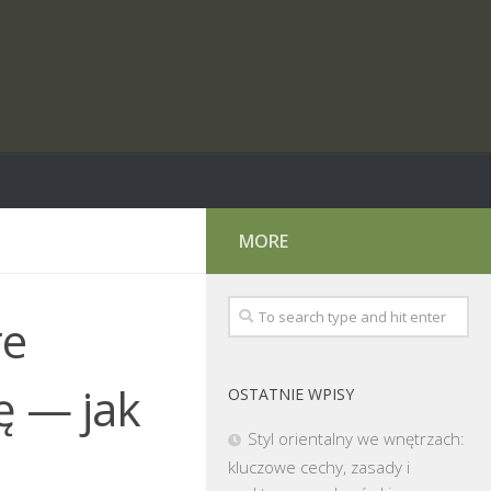
MORE
re
ę — jak
OSTATNIE WPISY
Styl orientalny we wnętrzach:
kluczowe cechy, zasady i