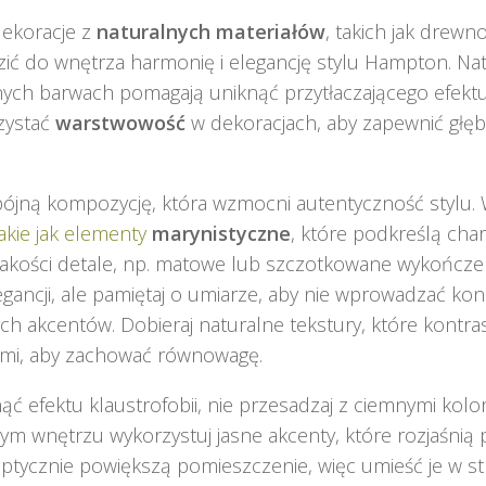
dekoracje z
naturalnych materiałów
, takich jak drewno
ć do wnętrza harmonię i elegancję stylu Hampton. Nat
ch barwach pomagają uniknąć przytłaczającego efektu
zystać
warstwowość
w dekoracjach, aby zapewnić głębi
pójną kompozycję, która wzmocni autentyczność stylu.
takie jak elementy
marynistyczne
, które podkreślą char
jakości detale, np. matowe lub szczotkowane wykończe
gancji, ale pamiętaj o umiarze, aby nie wprowadzać ko
h akcentów. Dobieraj naturalne tekstury, które kontras
mi, aby zachować równowagę.
ąć efektu klaustrofobii, nie przesadzaj z ciemnymi kol
ym wnętrzu wykorzystuj jasne akcenty, które rozjaśnią 
ptycznie powiększą pomieszczenie, więc umieść je w st