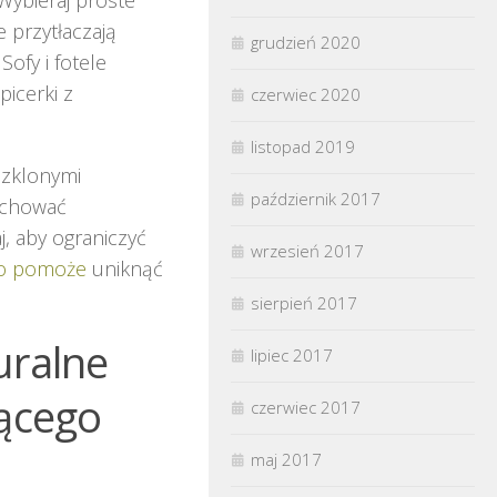
e przytłaczają
grudzień 2020
ofy i fotele
picerki z
czerwiec 2020
listopad 2019
eszklonymi
październik 2017
zachować
, aby ograniczyć
wrzesień 2017
 co pomoże
uniknąć
sierpień 2017
uralne
lipiec 2017
jącego
czerwiec 2017
maj 2017