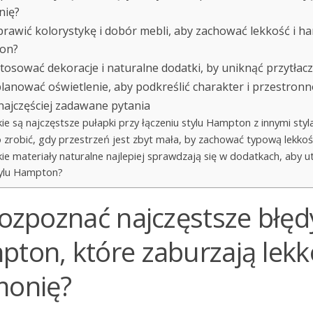
nię?
prawić kolorystykę i dobór mebli, aby zachować lekkość i ha
on?
stosować dekoracje i naturalne dodatki, by uniknąć przytłac
planować oświetlenie, aby podkreślić charakter i przestron
najczęściej zadawane pytania
kie są najczęstsze pułapki przy łączeniu stylu Hampton z innymi sty
 zrobić, gdy przestrzeń jest zbyt mała, by zachować typową lekko
kie materiały naturalne najlepiej sprawdzają się w dodatkach, aby
ylu Hampton?
rozpoznać najczęstsze błęd
ton, które zaburzają lekko
monię?