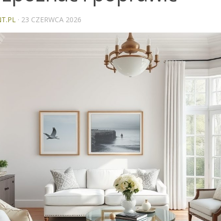
T.PL
·
23 CZERWCA 2026