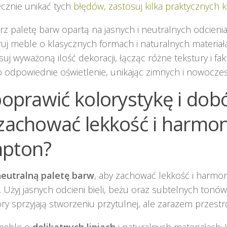
cznie unikać tych
błędów, zastosuj kilka praktycznych 
rz paletę barw opartą na jasnych i neutralnych odcienia
ruj meble o klasycznych formach i naturalnych materiał
uj wyważoną ilość dekoracji, łącząc różne tekstury i fak
o odpowiednie oświetlenie, unikając zimnych i nowocze
poprawić kolorystykę i dobó
zachować lekkość i harmon
pton?
neutralną paletę barw
, aby zachować lekkość i harmon
Użyj jasnych odcieni bieli, beżu oraz subtelnych tonów b
ory sprzyjają stworzeniu przytulnej, ale zarazem przest
meble o
delikatnych liniach
i naturalnych materiałach. 