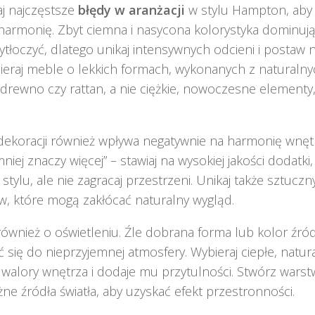
j najczęstsze
błędy w aranżacji
w stylu Hampton, aby
 harmonię. Zbyt ciemna i nasycona kolorystyka dominuj
tłoczyć, dlatego unikaj intensywnych odcieni i postaw n
ieraj meble o lekkich formach, wykonanych z naturalny
k drewno czy rattan, a nie ciężkie, nowoczesne elementy
ekoracji również wpływa negatywnie na harmonię wnętr
niej znaczy więcej” – stawiaj na wysokiej jakości dodatki
 stylu, ale nie zagracaj przestrzeni. Unikaj także sztucz
w, które mogą zakłócać naturalny wygląd.
również o oświetleniu. Źle dobrana forma lub kolor źró
ć się do nieprzyjemnej atmosfery. Wybieraj ciepłe, natura
 walory wnętrza i dodaje mu przytulności. Stwórz warst
żne źródła światła, aby uzyskać efekt przestronności.