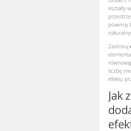
kształty 
przestrze
powinny b
naturalny
Zastosuj
elementam
równowagę
liczbę me
efektu pr
Jak 
doda
efek