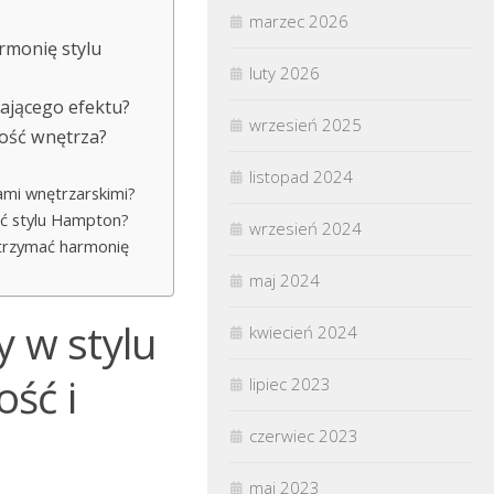
marzec 2026
rmonię stylu
luty 2026
zającego efektu?
wrzesień 2025
ność wnętrza?
listopad 2024
lami wnętrzarskimi?
ść stylu Hampton?
wrzesień 2024
 utrzymać harmonię
maj 2024
y w stylu
kwiecień 2024
ść i
lipiec 2023
czerwiec 2023
maj 2023