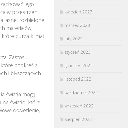
 zachować jego
ąca w przestrzeni
kwiecień 2023
a jasne, rozbielone
marzec 2023
ch materiałów,
, które burzą klimat
luty 2023
styczeń 2023
za. Zastosuj
, które podkreślą
grudzień 2022
nych i błyszczących
listopad 2022
październik 2022
dła światła mogą
lne światło, które
wrzesień 2022
wowe oświetlenie,
sierpień 2022