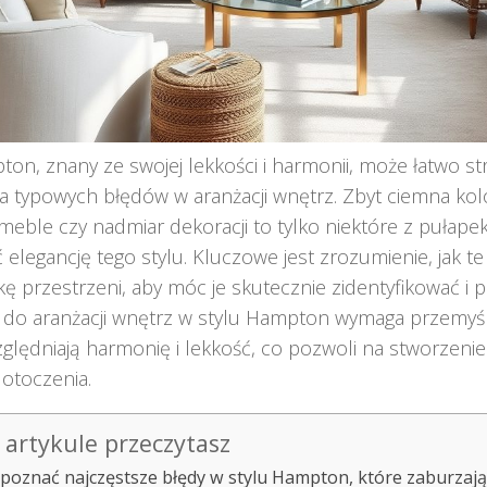
ton, znany ze swojej lekkości i harmonii, może łatwo st
ka typowych błędów w aranżacji wnętrz. Zbyt ciemna kolo
eble czy nadmiar dekoracji to tylko niektóre z pułape
 elegancję tego stylu. Kluczowe jest zrozumienie, jak t
kę przestrzeni, aby móc je skutecznie zidentyfikować i 
 do aranżacji wnętrz w stylu Hampton wymaga przemyśl
ględniają harmonię i lekkość, co pozwoli na stworzeni
otoczenia.
artykule przeczytasz
zpoznać najczęstsze błędy w stylu Hampton, które zaburzają