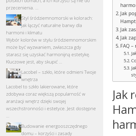
polskich domach, a ich korzyści są nie do
harmo
przecenienia. …
Jak po
Styl śródziemnomorski w kolorach:
Hampt
jak łączyć naturalne barwy dla
Jak za
harmonii i klimatu
Jak za
Wybór kolorów w stylu śródziemnomorskim
FAQ – 
może być wyzwaniem, zwłaszcza gdy
Ja
starasz się uzyskać harmonijną estetykę.
Co
Kluczowe jest, aby skupić …
Ja
Lacobel – szkło, które odmieni Twoje
st
wnętrza
Lacobel to szkło lakierowane, które
Jak 
zdobywa coraz większą popularność w
aranżacji wnętrz dzięki swojej
Hamp
wszechstronności i estetyce. Jest dostępne
…
har
Budowanie energooszczędnego
domu – korzyści i zasady