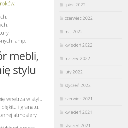
kroków
:
lipiec 2022
ch.
czerwiec 2022
ach.
maj 2022
tury.
snych lamp.
kwiecień 2022
r mebli,
marzec 2022
ię stylu
luty 2022
styczeń 2022
ię wnętrza w stylu
czerwiec 2021
łękitu i granatu.
kwiecień 2021
ronnej atmosfery.
styczeń 2021
Wybieraj proste