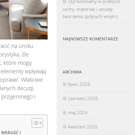
Styl kolonialny w praktyce:
cechy, materiały i zasady
tworzenia spójnych wnętrz
NAJNOWSZE KOMENTARZE
racić na uroku
rystyka, źle
k, które mogą
e elementy wpływają
ARCHIWA
poprawić. Właściwe
lipiec 2026
anych decyzji,
e przyjemnego i
czerwiec 2026
maj 2026
kwiecień 2026
 lekkość i