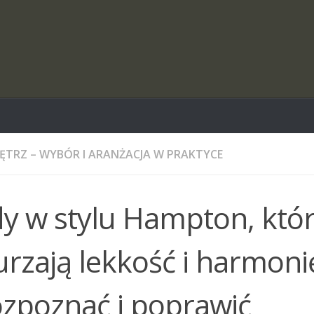
ĘTRZ – WYBÓR I ARANŻACJA W PRAKTYCE
dy w stylu Hampton, któ
rzają lekkość i harmoni
ozpoznać i poprawić