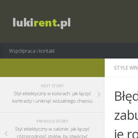
Współpraca i kontakt
STYLE WN
NEXT STORY
Błę
Styl eklektyczny w kolorach: jak łączyć
kontrasty i uniknąć wizualnego chaosu
zabu
PREVIOUS STORY
je r
Styl eklektyczny w salonie: jak łączyć
różnorodność stylów, by stworzyć