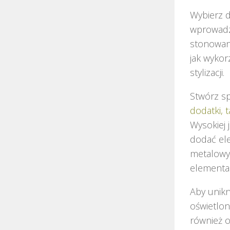
Wybierz 
wprowadzi
stonowany
jak wykor
stylizacji.
Stwórz s
dodatki, 
Wysokiej 
dodać ele
metalowyc
elementa
Aby unikn
oświetlon
również o