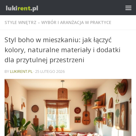
STYLE WNĘTRZ – WYBÓR I ARANŻACJA W PRAKTYCE
Styl boho w mieszkaniu: jak łączyć
kolory, naturalne materiały i dodatki
dla przytulnej przestrzeni
BY
LUKIRENT.PL
·
25 LUTEGO 2026