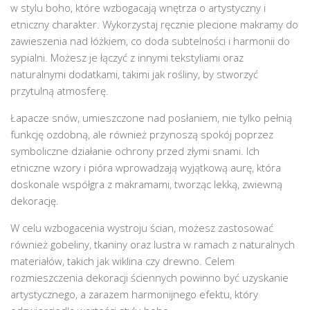
w stylu boho, które wzbogacają wnętrza o artystyczny i
etniczny charakter. Wykorzystaj ręcznie plecione makramy do
zawieszenia nad łóżkiem, co doda subtelności i harmonii do
sypialni. Możesz je łączyć z innymi tekstyliami oraz
naturalnymi dodatkami, takimi jak rośliny, by stworzyć
przytulną atmosferę.
Łapacze snów, umieszczone nad posłaniem, nie tylko pełnią
funkcję ozdobną, ale również przynoszą spokój poprzez
symboliczne działanie ochrony przed złymi snami. Ich
etniczne wzory i pióra wprowadzają wyjątkową aurę, która
doskonale współgra z makramami, tworząc lekką, zwiewną
dekorację.
W celu wzbogacenia wystroju ścian, możesz zastosować
również gobeliny, tkaniny oraz lustra w ramach z naturalnych
materiałów, takich jak wiklina czy drewno. Celem
rozmieszczenia dekoracji ściennych powinno być uzyskanie
artystycznego, a zarazem harmonijnego efektu, który