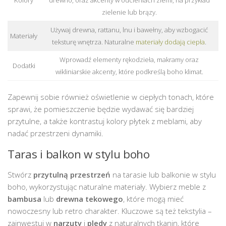
Kolory
drewno, oraz akcenty w odcieniach ziemi, na przykład
zielenie lub brązy.
Używaj drewna, rattanu, lnu i bawełny, aby wzbogacić
Materiały
teksturę wnętrza. Naturalne
materiały dodają ciepła
.
Wprowadź elementy rękodzieła, makramy oraz
Dodatki
wikliniarskie akcenty, które podkreślą boho klimat.
Zapewnij sobie również oświetlenie w ciepłych tonach, które
sprawi, że pomieszczenie będzie wydawać się bardziej
przytulne, a także kontrastuj kolory płytek z meblami, aby
nadać przestrzeni dynamiki.
Taras i balkon w stylu boho
Stwórz
przytulną przestrzeń
na tarasie lub balkonie w stylu
boho, wykorzystując naturalne materiały. Wybierz meble z
bambusa
lub
drewna tekowego
, które mogą mieć
nowoczesny lub retro charakter. Kluczowe są też tekstylia –
zainwestuj w
narzuty
i
pledy
z naturalnych tkanin, które