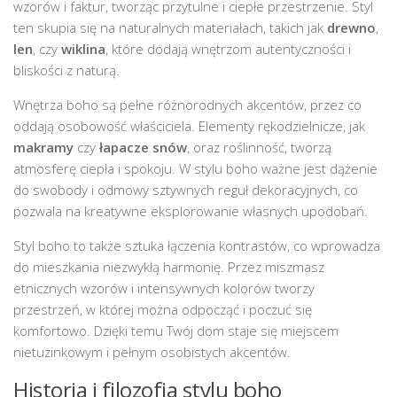
wzorów i faktur, tworząc przytulne i ciepłe przestrzenie. Styl
ten skupia się na naturalnych materiałach, takich jak
drewno
,
len
, czy
wiklina
, które dodają wnętrzom autentyczności i
bliskości z naturą.
Wnętrza boho są pełne różnorodnych akcentów, przez co
oddają osobowość właściciela. Elementy rękodzielnicze, jak
makramy
czy
łapacze snów
, oraz roślinność, tworzą
atmosferę ciepła i spokoju. W stylu boho ważne jest dążenie
do swobody i odmowy sztywnych reguł dekoracyjnych, co
pozwala na kreatywne eksplorowanie własnych upodobań.
Styl boho to także sztuka łączenia kontrastów, co wprowadza
do mieszkania niezwykłą harmonię. Przez miszmasz
etnicznych wzorów i intensywnych kolorów tworzy
przestrzeń, w której można odpocząć i poczuć się
komfortowo. Dzięki temu Twój dom staje się miejscem
nietuzinkowym i pełnym osobistych akcentów.
Historia i filozofia stylu boho