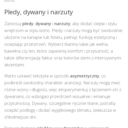
Pledy, dywany i narzuty
Zastosuj
pledy
,
dywany
i
narzuty
, aby dodać ciepła i stylu
wnętrzom w stylu boho. Pledy i narzuty mogą być swobodnie
ułożone na kanapie lub fotelu, pełniąc funkcję estetyczną i
ocieplając przestrzeń. Wybierz tkaniny takie jak wełna,
bawełna czy len, które zapewnią komfort i przytulność, a
także diferencjację faktur oraz kolorów ziemi z intensywnymi
akcentami.
Warto ustawić tekstylia w sposób
asymetryczny
, co
podkreśli swobodny charakter aranżacji. Narzuty mogą mieć
różne wzory i długości, więc eksperymentuj z łączeniem ich z
dywanami, co wzbogaci przestrzeń wizualnie i emanuje
przytulnością. Dywany, szczególnie ręcznie tkane, potrafią
ocieplić podłogę i dodać wyjątkowego klimatu, zwłaszcza w
chłodniejsze dni.
Rozważ dodanie
pledów
oraz
dywanów
w odcieniach