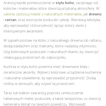
Aranżuj każde pomieszczenie w
stylu boho
, zaczynając od
kolorów i materiałów, które stworzą przytulną atmosferę. W
salonie zastosuj meble z naturalnych materiałów
, jak
drewno
i
rattan
, oraz wzorzyste poduszki i pledy. Warstwuj tekstylia,
aby wprowadzić różnorodność, łącząc kolory ziemi z
intensywnymi akcentami.
W sypialni postaw na łóżko z naturalnego drewna lub rattanu,
dodaj baldachim oraz makramy, które nadadzą intymności.
Użyj kolorowych poduszek i naturalnych tkanin, by stworzyć
relaksującą przestrzeń do odpoczynku.
Kuchnia w stylu boho powinna mieć drewniane blaty i
ceramiczne akcenty. Wybierz kolorowe urządzenia kuchenne
i naturalne oświetlenie, by wprowadzić przytulność. Dodaj
rośliny w donicach, aby ożywić tę przestrzeń.
Taras lub balkon zaaranżuj poprzez umieszczenie
rattanowych mebli, poduszek, a także lampionów, co stworzy
kameralny klimat na świeżym powietrzu. Wprowadź