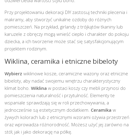
odzwierciedla wartości stylu boho.
Przy projektowaniu dekoracji DIY zastosuj techniki plecenia i
makramy, aby stworzyć unikalne ozdoby do różnych
pomieszczeń. Na przykład, girlandy z trójkątów tkaniny lub
karuzele z obręczy mogą wnieść ciepło i charakter do pokoju
dziecka, a ich tworzenie może stać się satysfakcjonującym
projektem rodzinym.
Wiklina, ceramika i etniczne bibeloty
Wybierz
wiklinowe kosze, ceramiczne wazony oraz etniczne
bibeloty, aby nadać swojemu wnętrzu charakterystyczny
klimat boho.
Wiklina
w postaci koszy czy mebli przynosi do
pomieszczenia naturalność i przytulność. Elementy te
wspaniale sprawdzają się w roli przechowywania, a
jednocześnie są estetycznym dodatkiem.
Ceramika
w
żywych kolorach lub z etnicznymi wzorami ożywia przestrzeń
oraz wprowadza różnorodność. Możesz użyć jej zarówno na
stół, jak i jako dekorację na półkę.