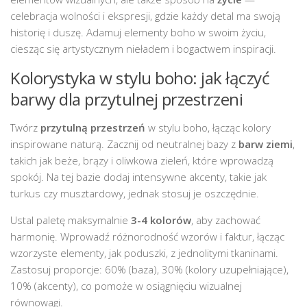
celebracja wolności i ekspresji, gdzie każdy detal ma swoją
historię i duszę. Adamuj elementy boho w swoim życiu,
ciesząc się artystycznym nieładem i bogactwem inspiracji.
Kolorystyka w stylu boho: jak łączyć
barwy dla przytulnej przestrzeni
Twórz
przytulną przestrzeń
w stylu boho, łącząc kolory
inspirowane naturą. Zacznij od neutralnej bazy z
barw ziemi
,
takich jak beże, brązy i oliwkowa zieleń, które wprowadzą
spokój. Na tej bazie dodaj intensywne akcenty, takie jak
turkus czy musztardowy, jednak stosuj je oszczędnie.
Ustal paletę maksymalnie
3-4 kolorów
, aby zachować
harmonię. Wprowadź różnorodność wzorów i faktur, łącząc
wzorzyste elementy, jak poduszki, z jednolitymi tkaninami.
Zastosuj proporcje: 60% (baza), 30% (kolory uzupełniające),
10% (akcenty), co pomoże w osiągnięciu wizualnej
równowagi.