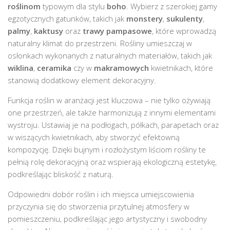
roślinom
typowym dla stylu
boho
. Wybierz z szerokiej gamy
egzotycznych gatunków, takich jak
monstery
,
sukulenty
,
palmy
,
kaktusy
oraz
trawy pampasowe
, które wprowadzą
naturalny klimat do przestrzeni. Rośliny umieszczaj w
osłonkach wykonanych z naturalnych materiałów, takich jak
wiklina
,
ceramika
czy w
makramowych
kwietnikach, które
stanowią dodatkowy element dekoracyjny.
Funkcja roślin w aranżacji jest kluczowa – nie tylko ożywiają
one przestrzeń, ale także harmonizują z innymi elementami
wystroju. Ustawiaj je na podłogach, półkach, parapetach oraz
w wiszących kwietnikach, aby stworzyć efektowną
kompozycję. Dzięki bujnym i rozłożystym liściom rośliny te
pełnią rolę dekoracyjną oraz wspierają ekologiczną estetykę,
podkreślając bliskość z naturą.
Odpowiedni dobór roślin i ich miejsca umiejscowienia
przyczynia się do stworzenia przytulnej atmosfery w
pomieszczeniu, podkreślając jego artystyczny i swobodny