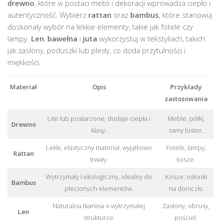
drewno
, które w postaci mebli i dekoracji wprowadza ciepło i
autentyczność. Wybierz
rattan
oraz
bambus
, które stanowią
doskonały wybór na lekkie elementy, takie jak fotele czy
lampy.
Len
,
bawełna
i
juta
wykorzystuj w tekstyliach, takich
jak zasłony, poduszki lub pledy, co doda przytulności i
miękkości.
Materiał
Opis
Przykłady
zastosowania
Lite lub postarzone, dodaje ciepła i
Meble, półki,
Drewno
klasy.
ramy luster.
Lekki, elastyczny materiał, wyjątkowo
Fotele, lampy,
Rattan
trwały.
kosze.
Wytrzymały i ekologiczny, idealny do
Kosze, osłonki
Bambus
plecionych elementów.
na doniczki.
Naturalna tkanina o wytrzymałej
Zasłony, obrusy,
Len
strukturze.
pościel.