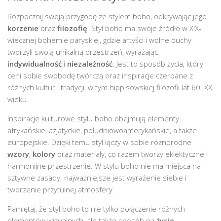
Rozpocznij swoją przygodę ze stylem boho, odkrywając jego
korzenie
oraz
filozofię
. Styl boho ma swoje źródło w XIX-
wiecznej bohemie paryskiej, gdzie artyści i wolne duchy
tworzyli swoją unikalną przestrzeń, wyrażając
indywidualność
i
niezależność
. Jest to sposób życia, który
ceni sobie swobodę twórczą oraz inspiracje czerpane z
różnych kultur i tradycji, w tym hippisowskiej filozofii lat 60. XX
wieku.
Inspiracje kulturowe stylu boho obejmują elementy
afrykańskie, azjatyckie, południowoamerykańskie, a także
europejskie. Dzięki temu styl łączy w sobie różnorodne
wzory
,
kolory
oraz materiały, co razem tworzy eklektyczne i
harmonijne przestrzenie. W stylu boho nie ma miejsca na
sztywne zasady; najważniejsze jest wyrażenie siebie i
tworzenie przytulnej atmosfery.
Pamiętaj, że styl boho to nie tylko połączenie różnych
elementów wizualnych, ale także sposób na
życie
—