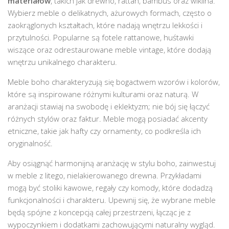
materiałów
, takich jak drewno, rattan, bambus oraz wiklina.
Wybierz meble o delikatnych, ażurowych formach, często o
zaokrąglonych kształtach, które nadają wnętrzu lekkości i
przytulności. Popularne są fotele rattanowe, huśtawki
wiszące oraz odrestaurowane meble vintage, które dodają
wnętrzu unikalnego charakteru.
Meble boho charakteryzują się bogactwem wzorów i kolorów,
które są inspirowane różnymi kulturami oraz naturą. W
aranżacji stawiaj na swobodę i eklektyzm; nie bój się łączyć
różnych stylów oraz faktur. Meble mogą posiadać akcenty
etniczne, takie jak hafty czy ornamenty, co podkreśla ich
oryginalność.
Aby osiągnąć harmonijną aranżację w stylu boho, zainwestuj
w meble z litego, nielakierowanego drewna. Przykładami
mogą być stoliki kawowe, regały czy komody, które dodadzą
funkcjonalności i charakteru. Upewnij się, że wybrane meble
będą spójne z koncepcją całej przestrzeni, łącząc je z
wypoczynkiem i dodatkami zachowującymi naturalny wygląd.