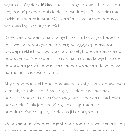
wystroju. Wybierz
łóżko
z naturalnego drewna lub rattanu,
aby dodać przestrzeni ciepła i przytulności. Baldachim nad
łóżkiem stworzy intymność i komfort, a kolorowe poduszki
wprowadzą akcenty radości.
Dzięki zastosowaniu naturalnych tkanin, takich jak bawełna,
len i wełna, stworzysz atmosferę sprzyjającą relaksowi.
Używaj miękkich koców oraz poduszek, które zapraszają do
odpoczynku. Nie zapomnij o roślinach doniczkowych, które
poprawiają jakość powietrza oraz wprowadzają do wnętrza
harmonię i bliskość z naturą.
Aby podkreślić styl boho, postaw na tekstylia w stonowanych,
ziemistych kolorach. Beże, brązy i zielenie wzmacniają
poczucie spokoju oraz równowagi w przestrzeni. Zachowaj
porządek i funkcjonalność, ograniczając nadmiar
przedmiotów, co sprzyja relaksacji i odprężeniu.
Odpowiednie oświetlenie jest kluczowe dla stworzenia strefy
sprzyjającej regenerującemu snu. Wybierz ciepłe źródła