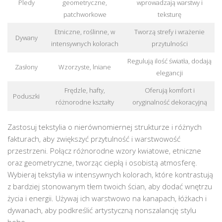
Pledy
geometryczne,
wprowadzają warstwy i
patchworkowe
teksturę
Etniczne, roślinne, w
Tworzą strefy i wrażenie
Dywany
intensywnych kolorach
przytulności
Regulują ilość światła, dodają
Zasłony
Wzorzyste, lniane
elegancji
Frędzle, hafty,
Oferują komfort i
Poduszki
różnorodne kształty
oryginalność dekoracyjną
Zastosuj tekstylia o nierównomiernej strukturze i różnych
fakturach, aby zwiększyć przytulność i warstwowość
przestrzeni. Połącz różnorodne wzory kwiatowe, etniczne
oraz geometryczne, tworząc ciepłą i osobistą atmosferę.
Wybieraj tekstylia w intensywnych kolorach, które kontrastują
z bardziej stonowanym tłem twoich ścian, aby dodać wnętrzu
życia i energii. Używaj ich warstwowo na kanapach, łóżkach i
dywanach, aby podkreślić artystyczną nonszalancję stylu
boho.