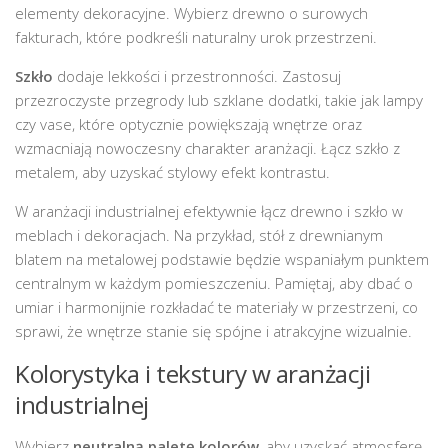
elementy dekoracyjne. Wybierz drewno o surowych
fakturach, które podkreśli naturalny urok przestrzeni.
Szkło
dodaje lekkości i przestronności. Zastosuj
przezroczyste przegrody lub szklane dodatki, takie jak lampy
czy vase, które optycznie powiększają wnętrze oraz
wzmacniają nowoczesny charakter aranżacji. Łącz szkło z
metalem, aby uzyskać stylowy efekt kontrastu.
W aranżacji industrialnej efektywnie łącz drewno i szkło w
meblach i dekoracjach. Na przykład, stół z drewnianym
blatem na metalowej podstawie będzie wspaniałym punktem
centralnym w każdym pomieszczeniu. Pamiętaj, aby dbać o
umiar i harmonijnie rozkładać te materiały w przestrzeni, co
sprawi, że wnętrze stanie się spójne i atrakcyjne wizualnie.
Kolorystyka i tekstury w aranżacji
industrialnej
Wybierz
neutralną paletę kolorów
, aby uzyskać atmosferę