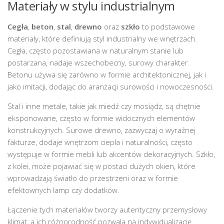
Materiały w stylu industrialnym
Cegła
,
beton
,
stal
,
drewno
oraz
szkło
to podstawowe
materiały, które definiują styl industrialny we wnętrzach.
Cegła, często pozostawiana w naturalnym stanie lub
postarzana, nadaje wszechobecny, surowy charakter.
Betonu używa się zarówno w formie architektonicznej, jak i
jako imitacji, dodając do aranżacji surowości i nowoczesności.
Stal i inne metale, takie jak miedź czy mosiądz, są chętnie
eksponowane, często w formie widocznych elementów
konstrukcyjnych. Surowe drewno, zazwyczaj o wyraźnej
fakturze, dodaje wnętrzom ciepła i naturalności, często
występuje w formie mebli lub akcentów dekoracyjnych. Szkło,
z kolei, może pojawiać się w postaci dużych okien, które
wprowadzają światło do przestrzeni oraz w formie
efektownych lamp czy dodatków.
Łączenie tych materiałów tworzy autentyczny przemysłowy
klimat, a ich różnorodność pozwala na indywidualizację