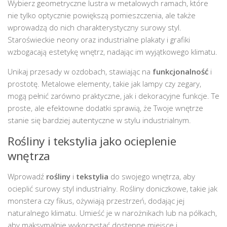
Wybierz geometryczne lustra w metalowych ramach, które
nie tylko optycznie powiększą pomieszczenia, ale także
wprowadzą do nich charakterystyczny surowy styl.
Staroświeckie neony oraz industrialne plakaty i grafiki
wzbogacają estetykę wnętrz, nadając im wyjątkowego klimatu.
Unikaj przesady w ozdobach, stawiając na
funkcjonalność
i
prostotę. Metalowe elementy, takie jak lampy czy zegary,
mogą pełnić zarówno praktyczne, jak i dekoracyjne funkcje. Te
proste, ale efektowne dodatki sprawią, że Twoje wnętrze
stanie się bardziej autentyczne w stylu industrialnym.
Rośliny i tekstylia jako ocieplenie
wnętrza
Wprowadź
rośliny
i
tekstylia
do swojego wnętrza, aby
ocieplić surowy styl industrialny. Rośliny doniczkowe, takie jak
monstera czy fikus, ożywiają przestrzeń, dodając jej
naturalnego klimatu. Umieść je w narożnikach lub na półkach,
aby maksymalnie wykorzystać dostępne miejsce i