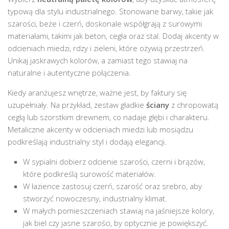
typową dla stylu industrialnego. Stonowane barwy, takie jak
szarości, beże i czerń, doskonale współgrają z surowymi
materiałami, takimi jak beton, cegła oraz stal. Dodaj akcenty w
odcieniach miedzi, rdzy i zieleni, które ożywią przestrzeń.
Unikaj jaskrawych kolorów, a zamiast tego stawiaj na
naturalne i autentyczne połączenia.
Kiedy aranżujesz wnętrze, ważne jest, by faktury się
uzupełniały. Na przykład, zestaw gładkie
ściany
z chropowatą
cegłą lub szorstkim drewnem, co nadaje głębi i charakteru.
Metaliczne akcenty w odcieniach miedzi lub mosiądzu
podkreślają industrialny styl i dodają elegancji.
W sypialni dobierz odcienie szarości, czerni i brązów,
które podkreślą surowość materiałów.
W łazience zastosuj czerń, szarość oraz srebro, aby
stworzyć nowoczesny, industrialny klimat.
W małych pomieszczeniach stawiaj na jaśniejsze kolory,
jak biel czy jasne szarości, by optycznie je powiększyć.