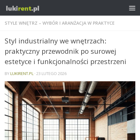
STYLE WNĘTRZ – WYBÓR I ARANŻACJA W PRAKTYCE
Styl industrialny we wnętrzach:
praktyczny przewodnik po surowej
estetyce i funkcjonalności przestrzeni
BY
LUKIRENT.PL
·
23 LUTEGO 2026