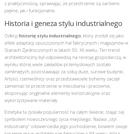
z praktycznością, sprawiając, że przestrzenie są zarówno
piękne, jak i funkcjonalne.
Historia i geneza stylu industrialnego
Odkryj
historię stylu industrialnego
, który zrodził się jako
efekt adaptacji opuszczonych hal fabrycznych i magazynów w
Stanach Zjednoczonych w latach 50. XX wieku. Ten trend
architektoniczny był odpowiedzią na recesję gospodarczą, w
wyniku której wiele zakładów przemysłowych zostało
zamkniętych, pozostawiając za sobą duże, surowe budynki.
Artyści, rzemieślnicy oraz przedstawiciele bohemy zaczęli
zamieniać te przestrzenie w mieszkania i pracownie,
eksponując oryginalne elementy konstrukcyjne oraz
wykorzystywane materiały.
Estetyka ta zyskała popularność na całym świecie, stając się
symbolem nowoczesnego życia miejskiego. Nazwa „styl
industrialny” odzwierciedla jego pochodzenie, bowiem swoje
korzenie ma w architekturze fabrycznej z XIX wieku, która