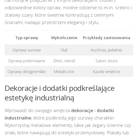
harmonijne połączenie z innymi dekoracjami. Dobierz
odpowiednie kolory opraw; modne odcienie to m.in. srebro i
stalowy szary, które świetnie kontrastują z ciemnymi
ścianami, nadając przestrzeni elegancji i stylu.
Typ oprawy
Wykończenie
Przykłady zastosowania
Oprawy surowe
Stal
Kuchnia, jadalnia
Oprawy polerowane
Złoto, miedź
Salon, biuro
Oprawy designerskie
Metaliczne
Każde wnętrze
Dekoracje i dodatki podkreślające
estetykę industrialną
Wprowadź do swojego wnętrza
dekoracje
i
dodatki
industrialne
, które podkreślą jego surowy charakter.
Wykorzystaj metalowe elementy, takie jak zegary ścienne czy
znaki, które nawiązują do estetyki przemysłowej. Plakaty lub