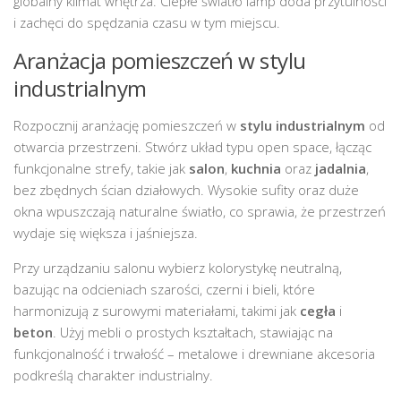
globalny klimat wnętrza. Ciepłe światło lamp doda przytulności
i zachęci do spędzania czasu w tym miejscu.
Aranżacja pomieszczeń w stylu
industrialnym
Rozpocznij aranżację pomieszczeń w
stylu industrialnym
od
otwarcia przestrzeni. Stwórz układ typu open space, łącząc
funkcjonalne strefy, takie jak
salon
,
kuchnia
oraz
jadalnia
,
bez zbędnych ścian działowych. Wysokie sufity oraz duże
okna wpuszczają naturalne światło, co sprawia, że przestrzeń
wydaje się większa i jaśniejsza.
Przy urządzaniu salonu wybierz kolorystykę neutralną,
bazując na odcieniach szarości, czerni i bieli, które
harmonizują z surowymi materiałami, takimi jak
cegła
i
beton
. Użyj mebli o prostych kształtach, stawiając na
funkcjonalność i trwałość – metalowe i drewniane akcesoria
podkreślą charakter industrialny.