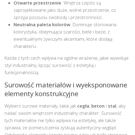
Otwarte przestrzenie
: Wnętrza często są
zaprojektowane jako duże, wolne przestrzenie, co
sprzyja poczuciu swobody i przestronności.
Neutralna paleta kolorów
: Dominuje stonowana
kolorystyka, obejmująca szarości, biele i beże, z
ewentualnymi żywszymi akcentami, które dodają
charakteru.
Każda z tych cech wpływa na ogólne wrażenie, jakie wywołuje
styl industrialny, łącząc surowość z estetyką i
funkcjonalnością.
Surowość materiałów i wyeksponowane
elementy konstrukcyjne
Wybierz surowe materiały, takie jak
cegła
,
beton
i
stal
, aby
nadać swoim wnętrzom industrialny charakter. Surowość
tych materiałów nie tylko wpływa na estetykę, ale także
sprawia, że pomieszczenia zyskują autentyczny wygląd.
Odsłonięte elementy konstrukcyjne, takie jak belki stropowe