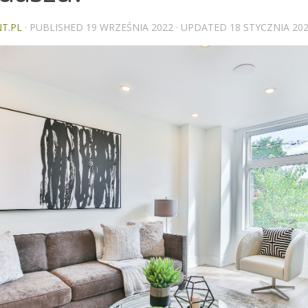
T.PL
· PUBLISHED
19 WRZEŚNIA 2022
· UPDATED
18 STYCZNIA 20