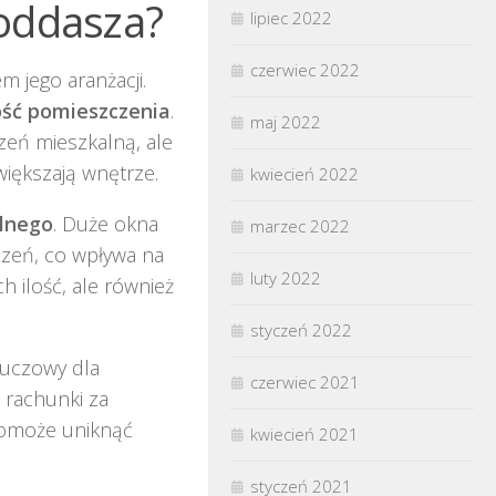
poddasza?
lipiec 2022
czerwiec 2022
 jego aranżacji.
ść pomieszczenia
.
maj 2022
zeń mieszkalną, ale
większają wnętrze.
kwiecień 2022
alnego
. Duże okna
marzec 2022
czeń, co wpływa na
luty 2022
h ilość, ale również
styczeń 2022
kluczowy dla
czerwiec 2021
 rachunki za
 pomoże uniknąć
kwiecień 2021
styczeń 2021