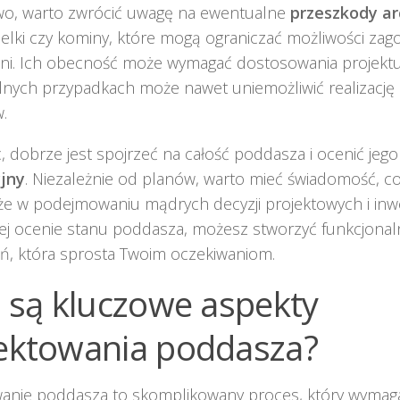
o, warto zwrócić uwagę na ewentualne
przeszkody ar
 belki czy kominy, które mogą ograniczać możliwości z
eni. Ich obecność może wymagać dostosowania projektu
nych przypadkach może nawet uniemożliwić realizację 
.
, dobrze jest spojrzeć na całość poddasza i ocenić jeg
jny
. Niezależnie od planów, warto mieć świadomość, c
 w podejmowaniu mądrych decyzji projektowych i inwes
ej ocenie stanu poddasza, możesz stworzyć funkcjonaln
ń, która sprosta Twoim oczekiwaniom.
e są kluczowe aspekty
ektowania poddasza?
wanie poddasza to skomplikowany proces, który wymag