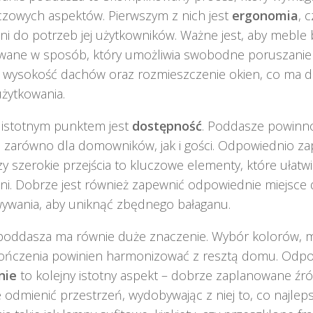
czowych aspektów. Pierwszym z nich jest
ergonomia
, 
ni do potrzeb jej użytkowników. Ważne jest, aby meble 
wane w sposób, który umożliwia swobodne poruszanie s
 wysokość dachów oraz rozmieszczenie okien, co ma d
żytkowania.
 istotnym punktem jest
dostępność
. Poddasze powinno
 zarówno dla domowników, jak i gości. Odpowiednio z
y szerokie przejścia to kluczowe elementy, które ułatwią
ni. Dobrze jest również zapewnić odpowiednie miejsce
ywania, aby uniknąć zbędnego bałaganu.
 poddasza ma równie duże znaczenie. Wybór kolorów, m
kończenia powinien harmonizować z resztą domu. Odp
nie
to kolejny istotny aspekt – dobrze zaplanowane źró
e odmienić przestrzeń, wydobywając z niej to, co najle