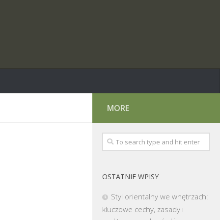
MORE
OSTATNIE WPISY
Styl orientalny we wnętrzach:
kluczowe cechy, zasady i