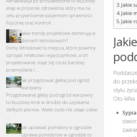
Rehabilitacja po prostatektomii to kluczowy
Jakie 
etap w procesie zdrowienia, który ma na
Jakie 
celu przywrócenie pacjentom sprawności
Jakie 
fizycznej oraz kontroli …
Jakie trendy projektowe dominują w
Jaki
domach letniskowych?
Domy letniskowe to miejsca, które powinny
pod
sprzyjać relaksowi i wypoczynkowi, a ich
projektowanie staje się coraz bardziej
przemyślane i …
Poddasze
Jak przygotować glebę pod ogród
do przeks
warzywny
stylu życ
Przygotowanie gleby pod ogród warzywny
Oto kilk
to kluczowy krok w drodze do uzyskania
obfitych plonów. Wiele osób nie zdaje sobie
Sypia
…
stwor
Jak uprawiać pomidory w ogrodzie
zaara
Uprawa pomidorów w ogrodzie to