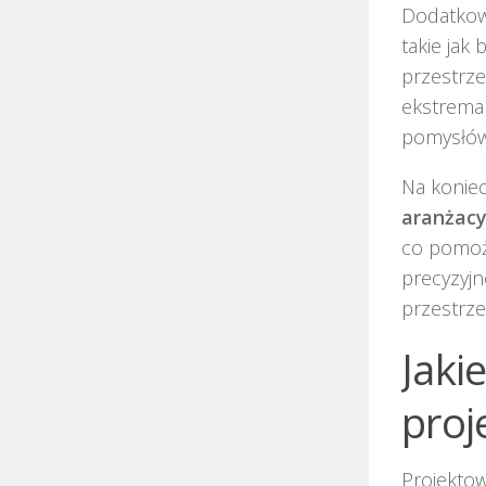
Dodatkow
takie jak
przestrz
ekstremal
pomysłów
Na koniec
aranżacy
co pomoże
precyzyjn
przestrze
Jaki
proj
Projekto