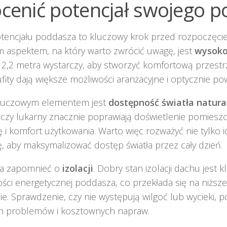
ocenić potencjał swojego 
encjału poddasza to kluczowy krok przed rozpoczęciem
 aspektem, na który warto zwrócić uwagę, jest
wysoko
,2 metra wystarczy, aby stworzyć komfortową przestr
fity dają większe możliwości aranżacyjne i optycznie po
luczowym elementem jest
dostępność światła natur
zy lukarny znacznie poprawiają doświetlenie pomiesz
 i komfort użytkowania. Warto więc rozważyć nie tylko ic
ję, aby maksymalizować dostęp światła przez cały dzień.
a zapomnieć o
izolacji
. Dobry stan izolacji dachu jest 
ści energetycznej poddasza, co przekłada się na niższe
e. Sprawdzenie, czy nie występują wilgoć lub wycieki,
ch problemów i kosztownych napraw.