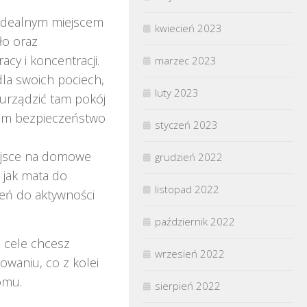
idealnym miejscem
kwiecień 2023
ło oraz
cy i koncentracji.
marzec 2023
dla swoich pociech,
luty 2023
urządzić tam pokój
ciom bezpieczeństwo
styczeń 2023
ejsce na domowe
grudzień 2022
h jak mata do
listopad 2022
zeń do aktywności
październik 2022
e cele chcesz
wrzesień 2022
waniu, co z kolei
omu.
sierpień 2022