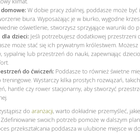
kowy klimat.
o domowe:
W dobie pracy zdalnej, poddasze może być 
worzenie biura. Wyposażając je w biurko, wygodne krzes
iednie oświetlenie, stworzysz sprzyjające warunki do pra
 dla dzieci:
Jeśli potrzebujesz dodatkowej przestrzeni 
sze może stać się ich prywatnym królestwem. Możesz 
, sypialnię lub przestrzeń do nauki, zapewniając dzie
ort.
estrzeń do ćwiczeń:
Poddasze to również świetne mi
o treningowe. Wystarczy kilka prostych rozwiązań, takic
eń, hantle czy rower stacjonarny, aby stworzyć przestr
nej.
zystąpisz do
aranżacji
, warto dokładnie przemyśleć, jaki
 Zdefiniowanie swoich potrzeb pomoże w dalszym plano
oces przekształcania poddasza w ulubione miejsce w d