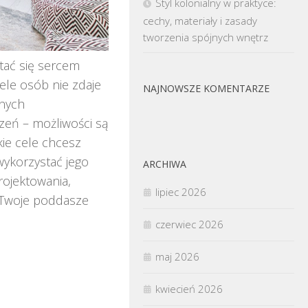
Styl kolonialny w praktyce:
cechy, materiały i zasady
tworzenia spójnych wnętrz
tać się sercem
ele osób nie zdaje
NAJNOWSZE KOMENTARZE
anych
czeń – możliwości są
kie cele chcesz
wykorzystać jego
ARCHIWA
rojektowania,
lipiec 2026
ą Twoje poddasze
czerwiec 2026
maj 2026
kwiecień 2026