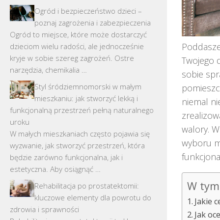
Ogród i bezpieczeństwo dzieci –
poznaj zagrożenia i zabezpieczenia
Ogród to miejsce, które może dostarczyć
Poddasze
dzieciom wielu radości, ale jednocześnie
kryje w sobie szereg zagrożeń. Ostre
Twojego d
narzędzia, chemikalia …
sobie spr
Styl śródziemnomorski w małym
pomieszcz
mieszkaniu: jak stworzyć lekką i
niemal ni
funkcjonalną przestrzeń pełną naturalnego
zrealizow
uroku
walory. W
W małych mieszkaniach często pojawia się
wyboru ma
wyzwanie, jak stworzyć przestrzeń, która
funkcjona
będzie zarówno funkcjonalna, jak i
estetyczna. Aby osiągnąć …
W tym 
Rehabilitacja po prostatektomii:
kluczowe elementy dla powrotu do
Jakie 
zdrowia i sprawności
Jak oc