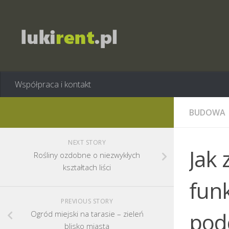
Współpraca i kontakt
BUDOWA
NEXT STORY
Jak 
Rośliny ozdobne o niezwykłych
kształtach liści
fun
PREVIOUS STORY
pod
Ogród miejski na tarasie – zieleń
blisko miasta