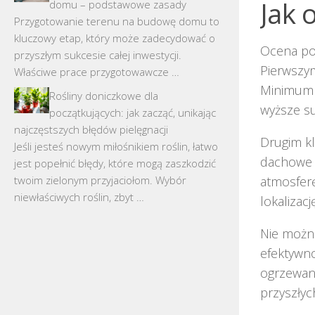
Jak 
domu – podstawowe zasady
Przygotowanie terenu na budowę domu to
kluczowy etap, który może zadecydować o
Ocena pot
przyszłym sukcesie całej inwestycji.
Pierwszym
Właściwe prace przygotowawcze …
Minimum 2
Rośliny doniczkowe dla
wyższe su
początkujących: jak zacząć, unikając
najczęstszych błędów pielęgnacji
Drugim k
Jeśli jesteś nowym miłośnikiem roślin, łatwo
dachowe c
jest popełnić błędy, które mogą zaszkodzić
twoim zielonym przyjaciołom. Wybór
atmosferę
niewłaściwych roślin, zbyt …
lokalizac
Nie możn
efektywno
ogrzewani
przyszły