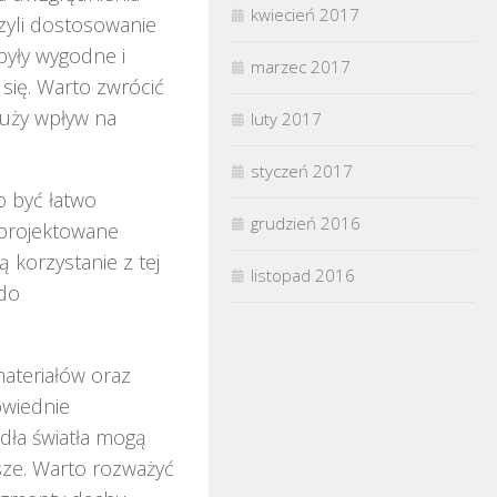
kwiecień 2017
czyli dostosowanie
były wygodne i
marzec 2017
ię. Warto zwrócić
uży wpływ na
luty 2017
styczeń 2017
 być łatwo
grudzień 2016
aprojektowane
 korzystanie z tej
listopad 2016
 do
ateriałów oraz
owiednie
dła światła mogą
psze. Warto rozważyć