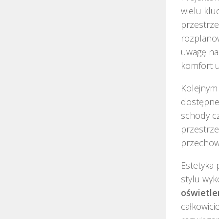
wielu klu
przestrze
rozplano
uwagę na
komfort u
Kolejnym
dostępne
schody cz
przestrze
przechow
Estetyka
stylu wy
oświetle
całkowici