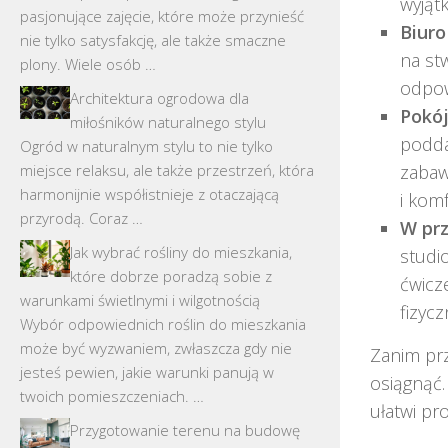
wyjąt
pasjonujące zajęcie, które może przynieść
Biur
nie tylko satysfakcję, ale także smaczne
na st
plony. Wiele osób …
odpow
Architektura ogrodowa dla
Pokój
miłośników naturalnego stylu
podda
Ogród w naturalnym stylu to nie tylko
miejsce relaksu, ale także przestrzeń, która
zabaw
harmonijnie współistnieje z otaczającą
i komf
przyrodą. Coraz …
W prz
Jak wybrać rośliny do mieszkania,
studi
które dobrze poradzą sobie z
ćwicz
warunkami świetlnymi i wilgotnością
fizycz
Wybór odpowiednich roślin do mieszkania
może być wyzwaniem, zwłaszcza gdy nie
Zanim pr
jesteś pewien, jakie warunki panują w
osiągnąć.
twoich pomieszczeniach. …
ułatwi pr
Przygotowanie terenu na budowę