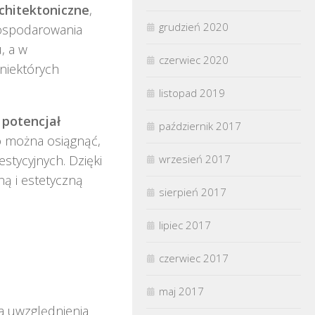
chitektoniczne
,
grudzień 2020
agospodarowania
, a w
czerwiec 2020
niektórych
listopad 2019
o
potencjał
październik 2017
o można osiągnąć,
wrzesień 2017
tycyjnych. Dzięki
ą i estetyczną
sierpień 2017
lipiec 2017
czerwiec 2017
maj 2017
a uwzględnienia