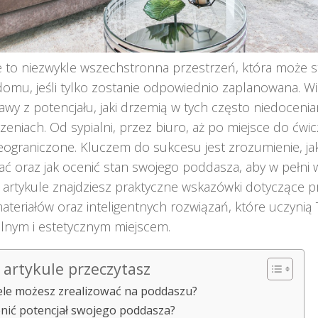
 to niezwykle wszechstronna przestrzeń, która może s
omu, jeśli tylko zostanie odpowiednio zaplanowana. Wi
awy z potencjału, jaki drzemią w tych często niedoceni
eniach. Od sypialni, przez biuro, aż po miejsce do ćwi
eograniczone. Kluczem do sukcesu jest zrozumienie, ja
ać oraz jak ocenić stan swojego poddasza, aby w pełni 
 artykule znajdziesz praktyczne wskazówki dotyczące p
teriałów oraz inteligentnych rozwiązań, które uczyni
lnym i estetycznym miejscem.
artykule przeczytasz
cele możesz zrealizować na poddaszu?
enić potencjał swojego poddasza?