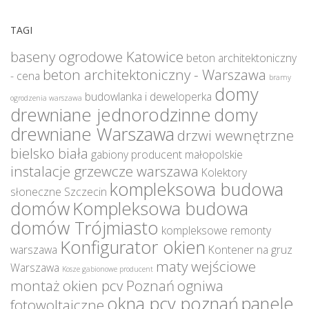
TAGI
baseny ogrodowe Katowice
beton architektoniczny
beton architektoniczny - Warszawa
- cena
bramy
domy
budowlanka i deweloperka
ogrodzenia warszawa
drewniane jednorodzinne
domy
drewniane Warszawa
drzwi wewnętrzne
bielsko biała
gabiony producent małopolskie
instalacje grzewcze warszawa
Kolektory
kompleksowa budowa
słoneczne Szczecin
domów
Kompleksowa budowa
domów Trójmiasto
kompleksowe remonty
Konfigurator okien
warszawa
Kontener na gruz
maty wejściowe
Warszawa
Kosze gabionowe producent
montaż okien pcv Poznań
ogniwa
okna pcv poznań
panele
fotowoltaiczne