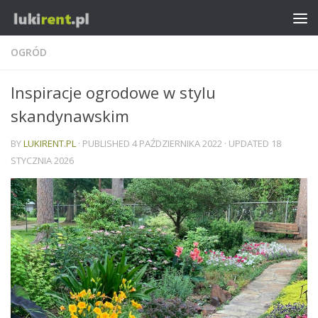
OGRÓD
Inspiracje ogrodowe w stylu
skandynawskim
BY
LUKIRENT.PL
· PUBLISHED
4 PAŹDZIERNIKA 2022
· UPDATED
18
STYCZNIA 2026