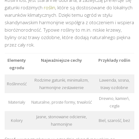
gatunki rodzimych
roślin
, które są dostosowane do lokalnych
warunków klimatycznych. Dzięki temu ogród w stylu
skandynawskim harmonijnie współgra z otoczeniem i wspiera
bioróżnorodność. Typowe rośliny to m.in. niskie krzewy,
byliny oraz trawy ozdobne, które dodają naturalnego piękna
przez cały rok.
Elementy
Najważniejsze cechy
Przykłady roślin
ogrodu
Rodzime gatunki, minimalizm,
Lawenda, sosna,
Roślinność
harmonijne zestawienie
trawy ozdobne
Drewno, kamień,
Materiały
Naturalne, proste formy, trwałość
cegła
Jasne, stonowane odcienie,
Kolory
Biel, szarość, beż
harmonijne