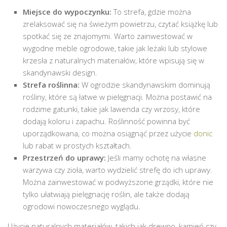
Miejsce do wypoczynku:
To strefa, gdzie można
zrelaksować się na świeżym powietrzu, czytać książkę lub
spotkać się ze znajomymi. Warto zainwestować w
wygodne meble ogrodowe, takie jak leżaki lub stylowe
krzesła z naturalnych materiałów, które wpisują się w
skandynawski design.
Strefa roślinna:
W ogrodzie skandynawskim dominują
rośliny, które są łatwe w pielęgnacji. Można postawić na
rodzime gatunki, takie jak lawenda czy wrzosy, które
dodają koloru i zapachu. Roślinność powinna być
uporządkowana, co można osiągnąć przez użycie
donic
lub rabat w prostych kształtach.
Przestrzeń do uprawy:
Jeśli mamy ochotę na własne
warzywa czy zioła, warto wydzielić strefę do ich uprawy.
Można zainwestować w podwyższone grządki, które nie
tylko ułatwiają pielęgnację roślin, ale także dodają
ogrodowi nowoczesnego wyglądu.
Użycie naturalnych materiałów, takich jak drewno, kamień czy