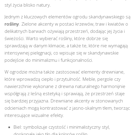
styl życia blisko natury.
Jednym z kluczowych elementów ogrodu skandynawskiego są
rośliny
. Zielone akcenty w postaci krzewów, traw i kwiatów o
delikatnych barwach ożywiają przestrzeń, dodając jej życia i
świeżości. Warto wybierać rośliny, które dobrze się
sprawdzają w danym klimacie, a także te, które nie wymagają
intensywnej pielęgnacji, co wpisuje się w skandynawskie
podejście do minimalizmu i funkcjonalności.
W ogrodzie można także zastosować elementy drewniane,
które wprowadzą ciepło i przytulność. Meble, pergole czy
nawierzchnie wykonane z drewna naturalnego harmonijnie
współgrają z leśną estetyką i sprawiają, że przestrzeń staje
się bardziej przyjazna. Drewniane akcenty w stonowanych
odcieniach mogą kontrastować z jasno-skalnym tłem, tworząc
interesujące wizualne efekty.
Biel: symbolizuje czystość i minimalistyczny styl,
doskonała jako tło dla kolorów roślin.