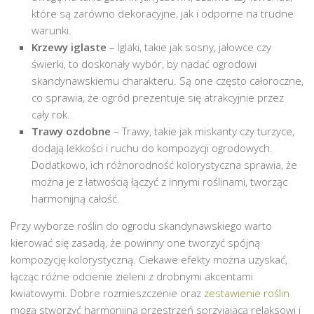
które są zarówno dekoracyjne, jak i odporne na trudne
warunki.
Krzewy iglaste
– Iglaki, takie jak sosny, jałowce czy
świerki, to doskonały wybór, by nadać ogrodowi
skandynawskiemu charakteru. Są one często całoroczne,
co sprawia, że ogród prezentuje się atrakcyjnie przez
cały rok.
Trawy ozdobne
– Trawy, takie jak miskanty czy turzyce,
dodają lekkości i ruchu do kompozycji ogrodowych.
Dodatkowo, ich różnorodność kolorystyczna sprawia, że
można je z łatwością łączyć z innymi roślinami, tworząc
harmonijną całość.
Przy wyborze roślin do ogrodu skandynawskiego warto
kierować się zasadą, że powinny one tworzyć spójną
kompozycję kolorystyczną. Ciekawe efekty można uzyskać,
łącząc różne odcienie zieleni z drobnymi akcentami
kwiatowymi. Dobre rozmieszczenie oraz
zestawienie roślin
mogą stworzyć harmonijną przestrzeń sprzyjającą relaksowi i