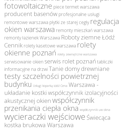
fotowoltaiczne
piece termet warszawa
producent basenów
profesjonalne usługi
regulacja
remontowe warszawa
płytki ze starej cegły
okien warszawa
remonty mieszkań warszawa
Roboty ziemne Łódź
remonty łazienek Warszawa
rolety
Cennik
rolety kasetowe warszawa
okienne poznań
rolety zewnętrzne warszawa
serwis rolet poznań
serwisowanie okien
tabliczki
Tanie domy drewniane
informacyjne na drzwi
testy szczelności powietrznej
budynku
Warszawa -
Usługi koparką Łódź Cena
układanie kostki
współczynnik izolacyjności
współczynnik
akustycznej okien
przenikania ciepła okna
współczynnik uw okna
wycieraczki wejściowe
Świecąca
kostka brukowa Warszawa