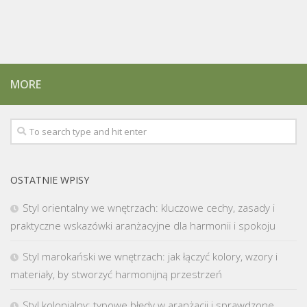
MORE
OSTATNIE WPISY
Styl orientalny we wnętrzach: kluczowe cechy, zasady i
praktyczne wskazówki aranżacyjne dla harmonii i spokoju
Styl marokański we wnętrzach: jak łączyć kolory, wzory i
materiały, by stworzyć harmonijną przestrzeń
Styl kolonialny: typowe błędy w aranżacji i sprawdzone