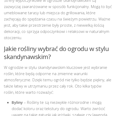
Strefy wypoczynkowe w ogrodzie skandynawskim są
zazwyczaj zaaranżowane w sposób funkcjonalny. Mogą to być
umeblowane tarasy lub miejsca do grillowania, które
zachęcają do spędzania czasu na świeżym powietrzu. Ważne
jest, aby takie przestrzenie były proste, z niewielką ilością
dekoracji, co sprzyja odpoczynkowi i relaksowi w naturalnym
otoczeniu.
Jakie rośliny wybrać do ogrodu w stylu
skandynawskim?
W ogrodzie w stylu skandynawskim kluczowe jest wybranie
roślin, które będą odporne na zmienne warunki
atmosferyczne. Dzięki temu ogród nie tylko będzie piękny, ale
także łatwy w utrzymaniu przez cały rok. Oto kilka typów
roślin, które warto rozważyć:
Byliny
– Rośliny te są niezwykle różnorodne i mogą
dodać koloru oraz tekstury do ogrodu. Warto zwrócić
uwagę na takie gatunki jak jeżówki, szałwie czy lawenda,