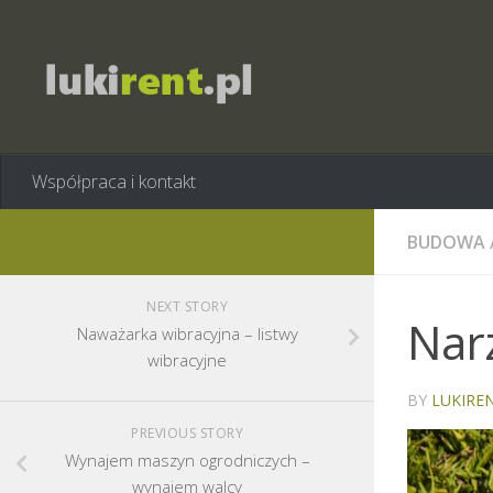
Współpraca i kontakt
BUDOWA
NEXT STORY
Narz
Naważarka wibracyjna – listwy
wibracyjne
BY
LUKIREN
PREVIOUS STORY
Wynajem maszyn ogrodniczych –
wynajem walcy