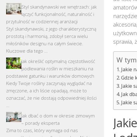
Styl skandynawski we wnętrzach: jak
amatorów.
łączyć funkcjonalność, naturalność i
narzędzie
przytulność w codziennej aranżacji
akcesoria
Styl skandynawski, z jego charakterystyczną
użytkowni
prostotą i harmonią, zdobył serca wielu
sprawia, 
miłośników designu na całym świecie.
Kluczowe dla tego …
W tym 
Jak określić optymalną częstotliwość
podlewania roślin w mieszkaniu na
Jakie 
podstawie gatunku i warunków domowych
Gdzie 
Kiedy Twoje rośliny zaczynają wyglądać na
Jakie s
zmęczone, a ich liście opadają, może to
Jak dba
oznaczać, że nie dostają odpowiedniej ilości
Jakie 
…
Jak dbać o dom w okresie zimowym
Jaki
– porady eksperta
Zima to czas, który wymaga od nas