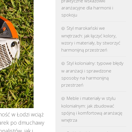
praktyczne wskazówki
aranżacyjne dla harmonii i
spokoju
Styl marokański we
wnętrzach: jak łączyć kolory,
wzory i materiały, by stworzyć
harmonijną przestrzeń
Styl kolonialny: typowe błędy
w aranżacji i sprawdzone
sposoby na harmonijną
przestrzeń
Meble i materiały w stylu
kolonialnym: jak zbudować
spójną i komfortową aranżację
rność w Łodzi wciąż
wnętrza
ilarek po dmuchawy
alistów, jak i