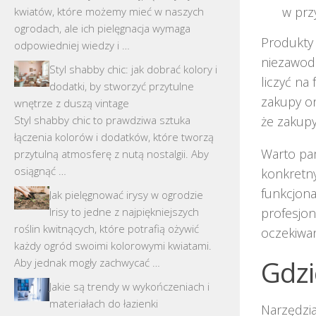
w pr
kwiatów, które możemy mieć w naszych
ogrodach, ale ich pielęgnacja wymaga
Produkty 
odpowiedniej wiedzy i …
niezawod
Styl shabby chic: jak dobrać kolory i
liczyć na
dodatki, by stworzyć przytulne
zakupy on
wnętrze z duszą vintage
Styl shabby chic to prawdziwa sztuka
że zakupy
łączenia kolorów i dodatków, które tworzą
Warto pa
przytulną atmosferę z nutą nostalgii. Aby
osiągnąć …
konkretny
funkcjona
Jak pielęgnować irysy w ogrodzie
Irisy to jedne z najpiękniejszych
profesjon
roślin kwitnących, które potrafią ożywić
oczekiwan
każdy ogród swoimi kolorowymi kwiatami.
Gdzi
Aby jednak mogły zachwycać …
Jakie są trendy w wykończeniach i
materiałach do łazienki
Narzędzi