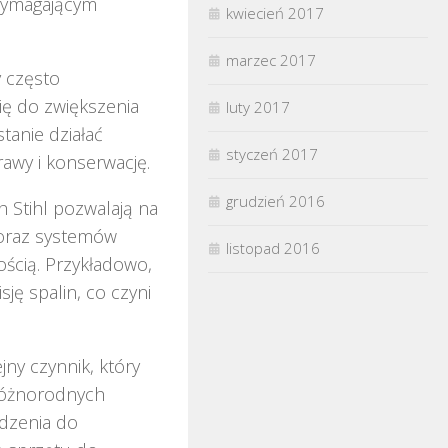
 wymagającym
kwiecień 2017
marzec 2017
y często
ię do zwiększenia
luty 2017
tanie działać
styczeń 2017
awy i konserwację.
grudzień 2016
 Stihl pozwalają na
 oraz systemów
listopad 2016
ością. Przykładowo,
ję spalin, co czyni
ny czynnik, który
 różnorodnych
ądzenia do