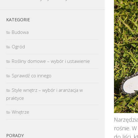
KATEGORIE
Budowa
Ogród
Rośliny domowe – wybór i ustawienie
Sprawdź co innego
Style wnętrz – wybór i aranżacja w
praktyce
Wnętrze
Narzędzia
rośnie. W
PORADY
do liści,