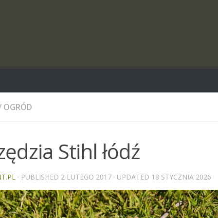
/
OGRÓD
ędzia Stihl łódź
T.PL
· PUBLISHED
2 LUTEGO 2017
· UPDATED
18 STYCZNIA 2026