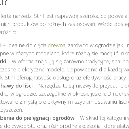
i?
ferta narzędzi Stihl jest naprawdę szeroka, co pozwala 
nich produktów do różnych zastosowań. Wśród dostę
różnić:
i
– Idealne do cięcia
drewna
, zarówno w ogrodzie jak i n
pne w różnych modelach, które różnią się mocą i funkc
rki
– W ofercie znajdują się zarówno tradycyjne, spalinow
zesne elektryczne modele. Odpowiednie dla każdej wie
ki Stihl oferują łatwość obsługi oraz efektywność pracy.
awy do liści
– Narzędzia te są niezwykle przydatne 
dku w ogrodzie, szczególnie w okresie jesieni. Dmuchaw
ktowane z myślą o efektywnym i szybkim usuwaniu liści 
czyszczeń.
zenia do pielęgnacji ogrodów
– W skład tej kategorii
e do żywopłotu oraz różnorodne akcesoria, które ułatwi