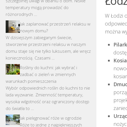
Łodz
szczególnej uwagi w dbaniu o dom. Niskie
temperatury mogą prowadzić do
różnorodnych …
W Łodzi o
odpowied
Jak zaplanować przestrzeń relaksu w
nowym domu?
można wy
W dzisiejszym zabieganym świecie,
Pilark
stworzenie przestrzeni relaksu w naszym
domu staje się nie tylko luksusem, ale wręcz
dostę
koniecznością. Czasami …
Kosia
Rośliny do kuchni: jak wybrać i
nowoc
zadbać o zieleń w zmiennych
kosiar
warunkach pomieszczenia
Dmuch
Wybór odpowiednich roślin do kuchni to nie
porzą
lada wyzwanie. Zmienność temperatury,
proje
wysoka wilgotność oraz ograniczony dostęp
zanie
do światła to …
Urząd
Jak pielęgnować róże w ogrodzie
nożyc
Róże to jedne z najpiękniejszych