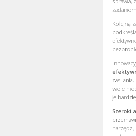
sprawia, 
zadaniom
Kolejną za
podkreśla
efektywno
bezproble
Innowacyj
efektyw
zasilania
wiele mod
je bardzi
Szeroki 
przemawia
narzędzi,