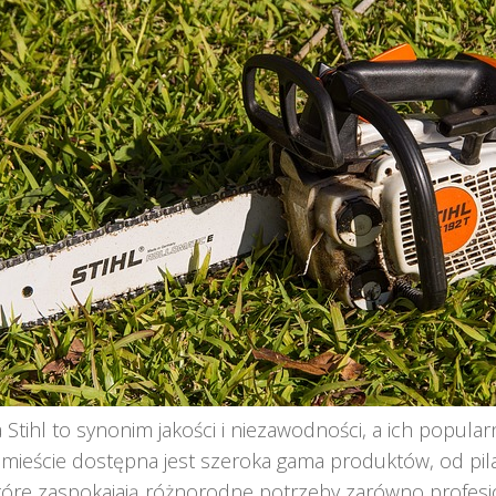
 Stihl to synonim jakości i niezawodności, a ich popula
 mieście dostępna jest szeroka gama produktów, od p
 które zaspokajają różnorodne potrzeby zarówno profesjon