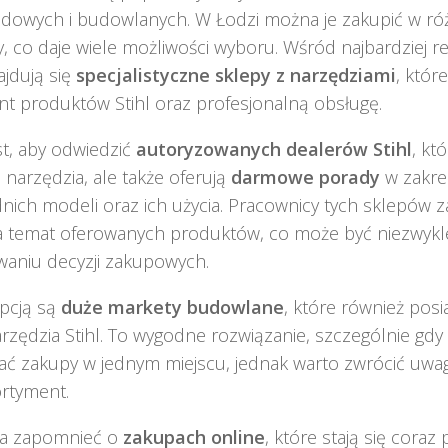
odowych i budowlanych. W Łodzi można je zakupić w r
, co daje wiele możliwości wyboru. Wśród najbardzie
ajdują się
specjalistyczne sklepy z narzędziami
, któr
t produktów Stihl oraz profesjonalną obsługę.
t, aby odwiedzić
autoryzowanych dealerów Stihl
, kt
 narzędzia, ale także oferują
darmowe porady
w zakre
ich modeli oraz ich użycia. Pracownicy tych sklepów 
a temat oferowanych produktów, co może być niezwyk
aniu decyzji zakupowych.
opcją są
duże markety budowlane
, które również posi
arzędzia Stihl. To wygodne rozwiązanie, szczególnie gd
ać zakupy w jednym miejscu, jednak warto zwrócić uwa
rtyment.
a zapomnieć o
zakupach online
, które stają się coraz