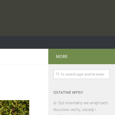
MORE
OSTATNIE WPISY
Styl orientalny we wnętrzach:
kluczowe cechy, zasady i