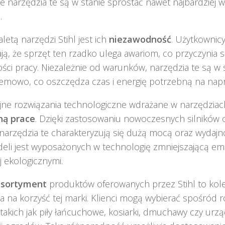
że narzędzia te są w stanie sprostać nawet najbardziej
.
letą narzędzi Stihl jest ich
niezawodność
. Użytkownic
ją, że sprzęt ten rzadko ulega awariom, co przyczynia s
ści pracy. Niezależnie od warunków, narzędzia te są w s
mowo, co oszczędza czas i energię potrzebną na napr
ne rozwiązania technologiczne wdrażane w narzędziach
ną prace
. Dzięki zastosowaniu nowoczesnych silników
, narzędzia te charakteryzują się dużą mocą oraz wydajn
eli jest wyposażonych w technologię zmniejszającą emis
ej ekologicznymi.
asortyment
produktów oferowanych przez Stihl to kolej
 na korzyść tej marki. Klienci mogą wybierać spośród
 takich jak piły łańcuchowe, kosiarki, dmuchawy czy urz