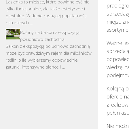
Łazienka to miejsce, które powinno być nie
prac ogr
tylko funkcjonalne, ale także estetyczne i
sprzedaży
przytulne. W dobie rosnącej popularności
miejsc zn
naturalnych …
asortymen
Rośliny na balkon z ekspozycją
południowo-zachodnią
Ważne jes
Balkon z ekspozycją południowo-zachodnią
sprzedają
może być prawdziwym rajem dla miłośników
odpowiedn
roślin, o ile wybierzemy odpowiednie
wiedzę n
gatunki. Intensywne słońce i …
podejmow
Kolejną 
ofercie n
zrealizow
pełen aso
Nie możn