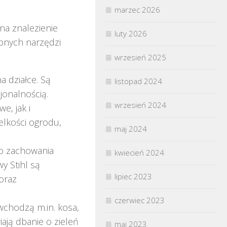
marzec 2026
na znalezienie
luty 2026
pnych narzędzi
wrzesień 2025
a działce. Są
listopad 2024
jonalnością.
wrzesień 2024
e, jak i
lkości ogrodu,
maj 2024
do zachowania
kwiecień 2024
y Stihl są
lipiec 2023
oraz
czerwiec 2023
 wchodzą m.in. kosa,
ają dbanie o zieleń
maj 2023