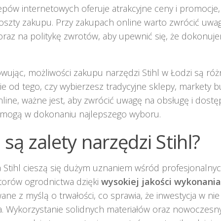
epów internetowych oferuje atrakcyjne ceny i promocj
oszty zakupu. Przy zakupach online warto zwrócić uwag
oraz na politykę zwrotów, aby upewnić się, że dokonuj
jąc, możliwości zakupu narzędzi Stihl w Łodzi są ró
ie od tego, czy wybierzesz tradycyjne sklepy, markety 
line, ważne jest, aby zwrócić uwagę na obsługę i dost
omogą w dokonaniu najlepszego wyboru.
 są zalety narzędzi Stihl?
 Stihl cieszą się dużym uznaniem wśród profesjonalny
torów ogrodnictwa dzięki
wysokiej jakości wykonania
ane z myślą o trwałości, co sprawia, że inwestycja w nie
ta. Wykorzystanie solidnych materiałów oraz nowoczesn