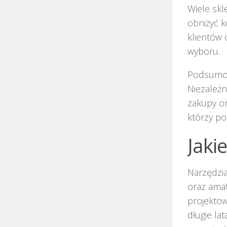
Wiele skl
obniżyć k
klientów 
wyboru.
Podsumowu
Niezależn
zakupy on
którzy p
Jakie
Narzędzia
oraz ama
projektow
długie la