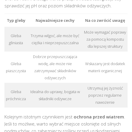
sprawdzić jej pH oraz poziom składników odżywczych.
Typ gleby
Najważniejsze cechy
Na co zwrócić uwagę
Może wymagać poprawy
Gleba
Trzyma wilgoć, ale może być
za pomocą kompostu
gliniasta
ciężka i nieprzepuszczalna
dla lepszej struktury
Dobrze przepuszczająca
Gleba
wodę, ale może nie
Wskazany jest dodatek
piaszczysta
zatrzymywać składników
materii organicznej
odżywczych
Utrzymuj jej żyzność
Gleba
Idealna do uprawy, bogata w
poprzez regularne
próchnicza
składniki odżywcze
nawożenie
Kolejnym istotnym czynnikiem jest
ochrona przed wiatrem
.
Jeśli to możliwe, warto wybrać miejsce osłonięte od silnych
podmuchów, co zabezpieczy rośliny przed uszkodzeniami