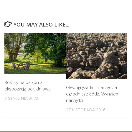
YOU MAY ALSO LIKE...
Rośliny na balkon z
Glebogryzarki – narzędzia
ekspozycją południową
ogrodnicze Łódź. Wynajem
8 STYCZNIA 2022
narzędzi
27 LISTOPADA 2016