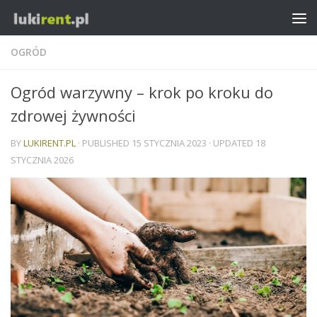
OGRÓD
Ogród warzywny – krok po kroku do
zdrowej żywności
BY
LUKIRENT.PL
· PUBLISHED
15 STYCZNIA 2023
· UPDATED
18
STYCZNIA 2026