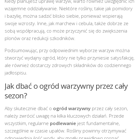
Kiedy planujesz uprawę warzyw, warto również uwzględnić ich
wzajemne oddziaływanie. Niektóre rośliny, takie jak pomidory
i bazylię, można sadzić blisko siebie, ponieważ wspierają
swoje wzrosty. Inne, jak marchew i cebula, także dobrze ze
sobą współpracują, co może przyczynić się do zwiększenia
plonów oraz redukcji szkodników.
Podsumowując, przy odpowiednim wyborze warzyw można
stworzyć wydajny ogród, który nie tylko przyniesie satysfakcję,
ale również dostarczy zdrowych składników do codziennego
jadłospisu.
Jak dbać o ogród warzywny przez cały
sezon?
Aby skutecznie dbać o
ogród warzywny
przez cały sezon,
należy zwrócić uwagę na kilka kluczowych działań. Przede
wszystkim, regularne
podlewanie
jest fundamentalne,
szczególnie w czasie upałów. Rośliny powinny otrzymywać
odpowiednią ilość wody, aby mogły prawidłowo rosnąć.