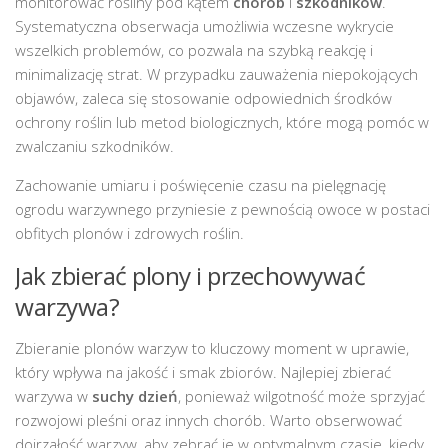
monitorować rośliny pod kątem
chorób
i
szkodników
.
Systematyczna obserwacja umożliwia wczesne wykrycie
wszelkich problemów, co pozwala na szybką reakcję i
minimalizację strat. W przypadku zauważenia niepokojących
objawów, zaleca się stosowanie odpowiednich środków
ochrony roślin lub metod biologicznych, które mogą pomóc w
zwalczaniu szkodników.
Zachowanie umiaru i poświęcenie czasu na pielęgnację
ogrodu warzywnego przyniesie z pewnością owoce w postaci
obfitych plonów i zdrowych roślin.
Jak zbierać plony i przechowywać
warzywa?
Zbieranie plonów warzyw to kluczowy moment w uprawie,
który wpływa na jakość i smak zbiorów. Najlepiej zbierać
warzywa w
suchy dzień
, ponieważ wilgotność może sprzyjać
rozwojowi pleśni oraz innych chorób. Warto obserwować
dojrzałość warzyw, aby zebrać je w optymalnym czasie, kiedy