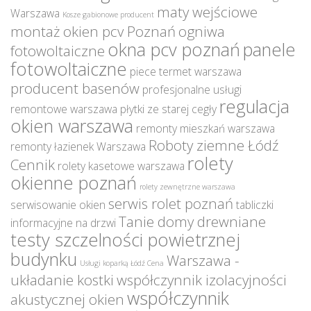
maty wejściowe
Warszawa
Kosze gabionowe producent
montaż okien pcv Poznań
ogniwa
okna pcv poznań
panele
fotowoltaiczne
fotowoltaiczne
piece termet warszawa
producent basenów
profesjonalne usługi
regulacja
remontowe warszawa
płytki ze starej cegły
okien warszawa
remonty mieszkań warszawa
Roboty ziemne Łódź
remonty łazienek Warszawa
rolety
Cennik
rolety kasetowe warszawa
okienne poznań
rolety zewnętrzne warszawa
serwis rolet poznań
serwisowanie okien
tabliczki
Tanie domy drewniane
informacyjne na drzwi
testy szczelności powietrznej
budynku
Warszawa -
Usługi koparką Łódź Cena
układanie kostki
współczynnik izolacyjności
współczynnik
akustycznej okien