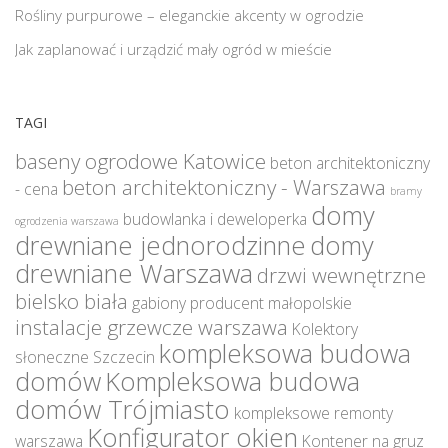
Rośliny purpurowe – eleganckie akcenty w ogrodzie
Jak zaplanować i urządzić mały ogród w mieście
TAGI
baseny ogrodowe Katowice
beton architektoniczny
beton architektoniczny - Warszawa
- cena
bramy
domy
budowlanka i deweloperka
ogrodzenia warszawa
drewniane jednorodzinne
domy
drewniane Warszawa
drzwi wewnętrzne
bielsko biała
gabiony producent małopolskie
instalacje grzewcze warszawa
Kolektory
kompleksowa budowa
słoneczne Szczecin
domów
Kompleksowa budowa
domów Trójmiasto
kompleksowe remonty
Konfigurator okien
warszawa
Kontener na gruz