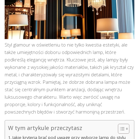
Styl glamour w oświetleniu to nie tylko kwestia estetyki, ale
także umiejętności doboru odpowiednich lamp, które
podkreślą elegancję wnętrza. Kluczowe jest, aby lampy były
wykonane z wysokiej jakości materiałów, takich jak kryształ czy
metal, i charakteryzowały się wyrazistymi detalami, które
przyciągną wzrok. Pamiętaj, że dobrze dobrana lampa może
stać się centralnym punktem aranżacji, dodając wnętrzu
luksusowego charakteru. Warto więc zwrócić uwagę na
proporcje, kolory i funkcjonalność, aby uniknąć
powszechnych błędów i stworzyć harmonijną przestrzeń.
W tym artykule przeczytasz
Jakie kryteria brać pod uwagę przy wyborze lamp do stylu