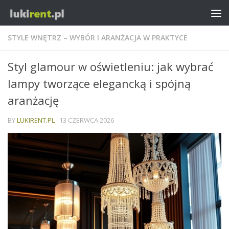
STYLE WNĘTRZ – WYBÓR I ARANŻACJA W PRAKTYCE
Styl glamour w oświetleniu: jak wybrać
lampy tworzące elegancką i spójną
aranżację
BY
LUKIRENT.PL
·
13 CZERWCA 2026