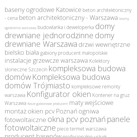
baseny ogrodowe Katowice
beton architektoniczny
beton architektoniczny - Warszawa
- cena
bramy
domy
budowlanka i deweloperka
ogrodzenia warszawa
drewniane jednorodzinne
domy
drewniane Warszawa
drzwi wewnętrzne
bielsko biała
gabiony producent małopolskie
instalacje grzewcze warszawa
Kolektory
kompleksowa budowa
słoneczne Szczecin
domów
Kompleksowa budowa
domów Trójmiasto
kompleksowe remonty
Konfigurator okien
warszawa
Kontener na gruz
maty wejściowe
Warszawa
Kosze gabionowe producent
montaż okien pcv Poznań
ogniwa
okna pcv poznań
panele
fotowoltaiczne
fotowoltaiczne
piece termet warszawa
producent basenów
profesjonalne usługi