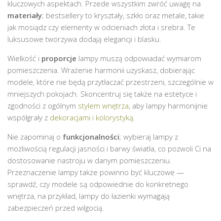
kluczowych aspektach. Przede wszystkim zwróć uwagę na
materiały
; bestsellery to kryształy, szkło oraz metale, takie
jak mosiądz czy elementy w odcieniach złota i srebra. Te
luksusowe tworzywa dodają elegancji i blasku.
Wielkość i
proporcje
lampy muszą odpowiadać wymiarom
pomieszczenia. Wrażenie harmonii uzyskasz, dobierając
modele, które nie będą przytłaczać przestrzeni, szczególnie w
mniejszych pokojach. Skoncentruj się także na estetyce i
zgodności z ogólnym
stylem wnętrza
, aby lampy harmonijnie
współgrały z
dekoracjami i kolorystyką
.
Nie zapominaj o
funkcjonalności
; wybieraj lampy z
możliwością regulacji jasności i barwy światła, co pozwoli Ci na
dostosowanie nastroju w danym pomieszczeniu.
Przeznaczenie lampy także powinno być kluczowe —
sprawdź, czy modele są odpowiednie do konkretnego
wnętrza, na przykład, lampy do łazienki wymagają
zabezpieczeń przed wilgocią.