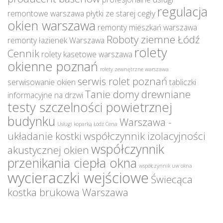
regulacja
remontowe warszawa
płytki ze starej cegły
okien warszawa
remonty mieszkań warszawa
Roboty ziemne Łódź
remonty łazienek Warszawa
rolety
Cennik
rolety kasetowe warszawa
okienne poznań
rolety zewnętrzne warszawa
serwis rolet poznań
serwisowanie okien
tabliczki
Tanie domy drewniane
informacyjne na drzwi
testy szczelności powietrznej
budynku
Warszawa -
Usługi koparką Łódź Cena
układanie kostki
współczynnik izolacyjności
współczynnik
akustycznej okien
przenikania ciepła okna
współczynnik uw okna
wycieraczki wejściowe
Świecąca
kostka brukowa Warszawa