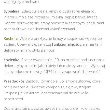
współgrały z meblami.
Sypialnia
: Zdecyduj się na lampy o dyskretnej elegancji.
Preferuj mniejsze rozmiary i miękką, ciepłą barwę światła.
Dobrze sprawdzą się lampy nocne z aksamitnymi abażurami
oraz sufitowe z delikatnymi wykończeniami.
Kuchnia
: Wybierz praktyczne lampy wiszące nad wyspą lub
stołem. Upewnij się, że łączą
funkcjonalność
z elementami
dekoracyjnymi w stylu glamour.
Łazienka
: Połącz oświetlenie LED, na przykład nad lustrem, z
dekoracyjnym, takim jak kinkiety lub małe żyrandole. Wybieraj
lampy odporne na wilgoć (IP44), aby zapewnić ich trwałość.
Przedpokój
: Zastosuj żyrandole lub lampy sufitowe, które
robią wrażenie i świetnie komponują się z wystrojem.
Uzupełnij je kinkietami dostosowanymi do wielkości
przestrzeni.
Dobierając lampy, zwróć uwagę na proporcje i kolorystykę,