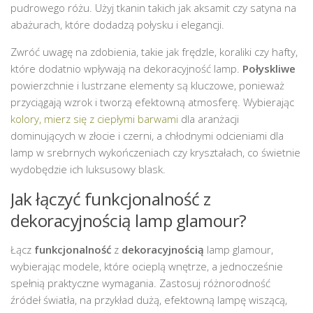
pudrowego różu. Użyj tkanin takich jak aksamit czy satyna na
abażurach, które dodadzą połysku i elegancji.
Zwróć uwagę na zdobienia, takie jak frędzle, koraliki czy hafty,
które dodatnio wpływają na dekoracyjność lamp.
Połyskliwe
powierzchnie i lustrzane elementy są kluczowe, ponieważ
przyciągają wzrok i tworzą efektowną atmosferę. Wybierając
kolory, mierz się z ciepłymi barwami
dla aranżacji
dominujących w złocie i czerni, a chłodnymi odcieniami dla
lamp w srebrnych wykończeniach czy kryształach, co świetnie
wydobędzie ich luksusowy blask.
Jak łączyć funkcjonalność z
dekoracyjnością lamp glamour?
Łącz
funkcjonalność
z
dekoracyjnością
lamp glamour,
wybierając modele, które ocieplą wnętrze, a jednocześnie
spełnią praktyczne wymagania. Zastosuj różnorodność
źródeł światła, na przykład dużą, efektowną lampę wiszącą,