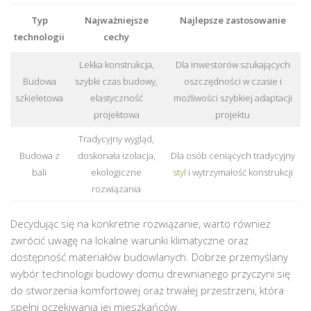
Typ
Najważniejsze
Najlepsze zastosowanie
technologii
cechy
Lekka konstrukcja,
Dla inwestorów szukających
Budowa
szybki czas budowy,
oszczędności w czasie i
szkieletowa
elastyczność
możliwości szybkiej adaptacji
projektowa
projektu
Tradycyjny wygląd,
Budowa z
doskonała izolacja,
Dla osób ceniących tradycyjny
bali
ekologiczne
styl
i wytrzymałość konstrukcji
rozwiązania
Decydując się na konkretne rozwiązanie, warto również
zwrócić uwagę na lokalne warunki klimatyczne oraz
dostępność materiałów budowlanych. Dobrze przemyślany
wybór technologii budowy domu drewnianego przyczyni się
do stworzenia komfortowej oraz trwałej przestrzeni, która
spełni oczekiwania jej mieszkańców.