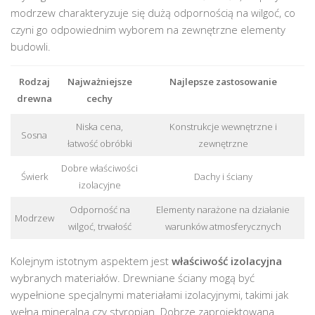
modrzew charakteryzuje się dużą odpornością na wilgoć, co
czyni go odpowiednim wyborem na zewnętrzne elementy
budowli.
Rodzaj
Najważniejsze
Najlepsze zastosowanie
drewna
cechy
Niska cena,
Konstrukcje wewnętrzne i
Sosna
łatwość obróbki
zewnętrzne
Dobre właściwości
Świerk
Dachy i ściany
izolacyjne
Odporność na
Elementy narażone na działanie
Modrzew
wilgoć, trwałość
warunków atmosferycznych
Kolejnym istotnym aspektem jest
właściwość izolacyjna
wybranych materiałów. Drewniane ściany mogą być
wypełnione specjalnymi materiałami izolacyjnymi, takimi jak
wełna mineralna czy styropian. Dobrze zaprojektowana