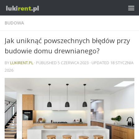
BUDOWA
Jak uniknąć powszechnych błędów przy
budowie domu drewnianego?
BY
LUKIRENT.PL
· PUBLISHED
5 CZERWCA 2023
· UPDATED
18 STYCZNIA
2026