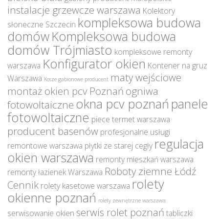
instalacje grzewcze warszawa
Kolektory
kompleksowa budowa
słoneczne Szczecin
domów
Kompleksowa budowa
domów Trójmiasto
kompleksowe remonty
Konfigurator okien
warszawa
Kontener na gruz
maty wejściowe
Warszawa
Kosze gabionowe producent
montaż okien pcv Poznań
ogniwa
okna pcv poznań
panele
fotowoltaiczne
fotowoltaiczne
piece termet warszawa
producent basenów
profesjonalne usługi
regulacja
remontowe warszawa
płytki ze starej cegły
okien warszawa
remonty mieszkań warszawa
Roboty ziemne Łódź
remonty łazienek Warszawa
rolety
Cennik
rolety kasetowe warszawa
okienne poznań
rolety zewnętrzne warszawa
serwis rolet poznań
serwisowanie okien
tabliczki