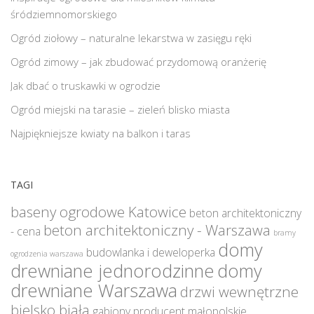
śródziemnomorskiego
Ogród ziołowy – naturalne lekarstwa w zasięgu ręki
Ogród zimowy – jak zbudować przydomową oranżerię
Jak dbać o truskawki w ogrodzie
Ogród miejski na tarasie – zieleń blisko miasta
Najpiękniejsze kwiaty na balkon i taras
TAGI
baseny ogrodowe Katowice
beton architektoniczny
beton architektoniczny - Warszawa
- cena
bramy
domy
budowlanka i deweloperka
ogrodzenia warszawa
drewniane jednorodzinne
domy
drewniane Warszawa
drzwi wewnętrzne
bielsko biała
gabiony producent małopolskie