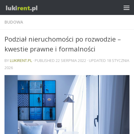
BUDOWA
Podział nieruchomości po rozwodzie –
kwestie prawne i formalności
BY
LUKIRENT.PL
· PUBLISHED
22 SIERPNIA 2022
· UPDATED
18 STYCZNIA
2026