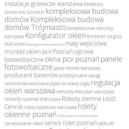
instalacje grzewcze warszawa
Kolektory
kompleksowa budowa
słoneczne Szczecin
domów
Kompleksowa budowa
domów Trójmiasto
kompleksowe remonty
Konfigurator okien
warszawa
Kontener na gruz
maty wejściowe
Warszawa
Kosze gabionowe producent
montaż okien pcv Poznań
ogniwa
okna pcv poznań
panele
fotowoltaiczne
fotowoltaiczne
piece termet warszawa
producent basenów
profesjonalne usługi
regulacja
remontowe warszawa
płytki ze starej cegły
okien warszawa
remonty mieszkań warszawa
Roboty ziemne Łódź
remonty łazienek Warszawa
rolety
Cennik
rolety kasetowe warszawa
okienne poznań
rolety zewnętrzne warszawa
serwis rolet poznań
serwisowanie okien
tabliczki