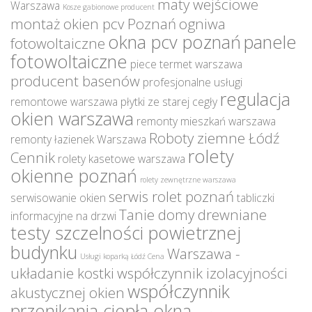
maty wejściowe
Warszawa
Kosze gabionowe producent
montaż okien pcv Poznań
ogniwa
okna pcv poznań
panele
fotowoltaiczne
fotowoltaiczne
piece termet warszawa
producent basenów
profesjonalne usługi
regulacja
remontowe warszawa
płytki ze starej cegły
okien warszawa
remonty mieszkań warszawa
Roboty ziemne Łódź
remonty łazienek Warszawa
rolety
Cennik
rolety kasetowe warszawa
okienne poznań
rolety zewnętrzne warszawa
serwis rolet poznań
serwisowanie okien
tabliczki
Tanie domy drewniane
informacyjne na drzwi
testy szczelności powietrznej
budynku
Warszawa -
Usługi koparką Łódź Cena
układanie kostki
współczynnik izolacyjności
współczynnik
akustycznej okien
przenikania ciepła okna