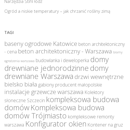
Narzędzia Stihl łódź
Ogród a niskie temperatury – jak chrzanić rośliny zimą
TAGI
baseny ogrodowe Katowice
beton architektoniczny
beton architektoniczny - Warszawa
- cena
bramy
domy
budowlanka i deweloperka
ogrodzenia warszawa
drewniane jednorodzinne
domy
drewniane Warszawa
drzwi wewnętrzne
bielsko biała
gabiony producent małopolskie
instalacje grzewcze warszawa
Kolektory
kompleksowa budowa
słoneczne Szczecin
domów
Kompleksowa budowa
domów Trójmiasto
kompleksowe remonty
Konfigurator okien
warszawa
Kontener na gruz