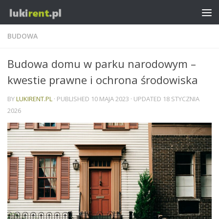
BUDOWA
Budowa domu w parku narodowym –
kwestie prawne i ochrona środowiska
BY
LUKIRENT.PL
· PUBLISHED
10 MAJA 2023
· UPDATED
18 STYCZNIA
2026