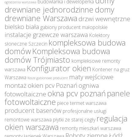
domy
budowlanka i deweloperka
ogrodzenia warszawa
drewniane jednorodzinne
domy
drewniane Warszawa
drzwi wewnętrzne
bielsko biała
gabiony producent małopolskie
instalacje grzewcze warszawa
Kolektory
kompleksowa budowa
słoneczne Szczecin
domów
Kompleksowa budowa
domów Trójmiasto
kompleksowe remonty
Konfigurator okien
warszawa
Kontener na gruz
maty wejściowe
Warszawa
Kosze gabionowe producent
montaż okien pcv Poznań
ogniwa
okna pcv poznań
panele
fotowoltaiczne
fotowoltaiczne
piece termet warszawa
producent basenów
profesjonalne usługi
regulacja
remontowe warszawa
płytki ze starej cegły
okien warszawa
remonty mieszkań warszawa
Roboty ziemne Łódź
remonty łazienek Warszawa