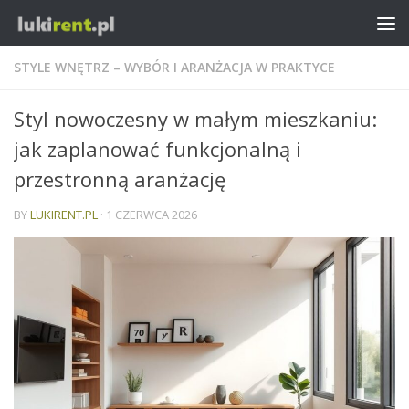
STYLE WNĘTRZ – WYBÓR I ARANŻACJA W PRAKTYCE
Styl nowoczesny w małym mieszkaniu:
jak zaplanować funkcjonalną i
przestronną aranżację
BY
LUKIRENT.PL
·
1 CZERWCA 2026