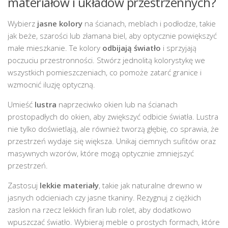
materiałów i układów przestrzennych?
Wybierz
jasne kolory
na ścianach, meblach i podłodze, takie
jak beże, szarości lub złamana biel, aby optycznie powiększyć
małe mieszkanie. Te kolory
odbijają światło
i sprzyjają
poczuciu przestronności. Stwórz jednolitą kolorystykę we
wszystkich pomieszczeniach, co pomoże zatarć granice i
wzmocnić iluzję optyczną.
Umieść
lustra
naprzeciwko okien lub na ścianach
prostopadłych do okien, aby zwiększyć odbicie światła. Lustra
nie tylko doświetlają, ale również tworzą głębię, co sprawia, że
przestrzeń wydaje się większa. Unikaj ciemnych sufitów oraz
masywnych wzorów, które mogą optycznie zmniejszyć
przestrzeń.
Zastosuj
lekkie materiały
, takie jak naturalne drewno w
jasnych odcieniach czy jasne tkaniny. Rezygnuj z ciężkich
zasłon na rzecz lekkich firan lub rolet, aby dodatkowo
wpuszczać światło. Wybieraj meble o prostych formach, które