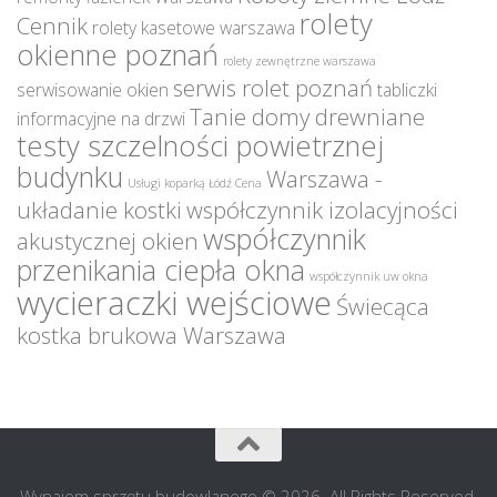
rolety
Cennik
rolety kasetowe warszawa
okienne poznań
rolety zewnętrzne warszawa
serwis rolet poznań
serwisowanie okien
tabliczki
Tanie domy drewniane
informacyjne na drzwi
testy szczelności powietrznej
budynku
Warszawa -
Usługi koparką Łódź Cena
układanie kostki
współczynnik izolacyjności
współczynnik
akustycznej okien
przenikania ciepła okna
współczynnik uw okna
wycieraczki wejściowe
Świecąca
kostka brukowa Warszawa
Wynajem sprzętu budowlanego © 2026. All Rights Reserved.