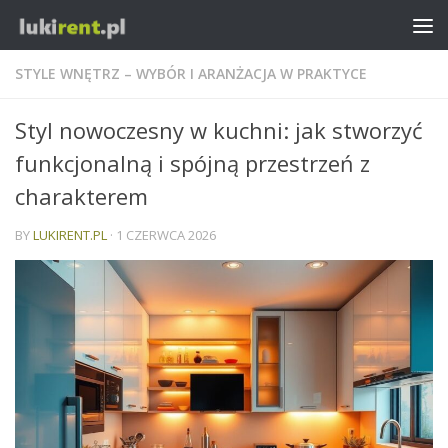
STYLE WNĘTRZ – WYBÓR I ARANŻACJA W PRAKTYCE
Styl nowoczesny w kuchni: jak stworzyć
funkcjonalną i spójną przestrzeń z
charakterem
BY
LUKIRENT.PL
·
1 CZERWCA 2026