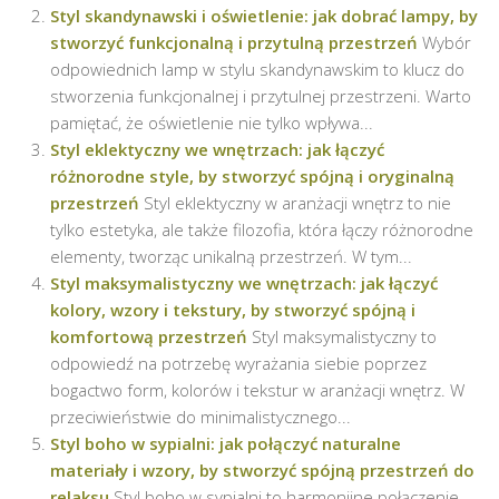
Styl skandynawski i oświetlenie: jak dobrać lampy, by
stworzyć funkcjonalną i przytulną przestrzeń
Wybór
odpowiednich lamp w stylu skandynawskim to klucz do
stworzenia funkcjonalnej i przytulnej przestrzeni. Warto
pamiętać, że oświetlenie nie tylko wpływa...
Styl eklektyczny we wnętrzach: jak łączyć
różnorodne style, by stworzyć spójną i oryginalną
przestrzeń
Styl eklektyczny w aranżacji wnętrz to nie
tylko estetyka, ale także filozofia, która łączy różnorodne
elementy, tworząc unikalną przestrzeń. W tym...
Styl maksymalistyczny we wnętrzach: jak łączyć
kolory, wzory i tekstury, by stworzyć spójną i
komfortową przestrzeń
Styl maksymalistyczny to
odpowiedź na potrzebę wyrażania siebie poprzez
bogactwo form, kolorów i tekstur w aranżacji wnętrz. W
przeciwieństwie do minimalistycznego...
Styl boho w sypialni: jak połączyć naturalne
materiały i wzory, by stworzyć spójną przestrzeń do
relaksu
Styl boho w sypialni to harmonijne połączenie