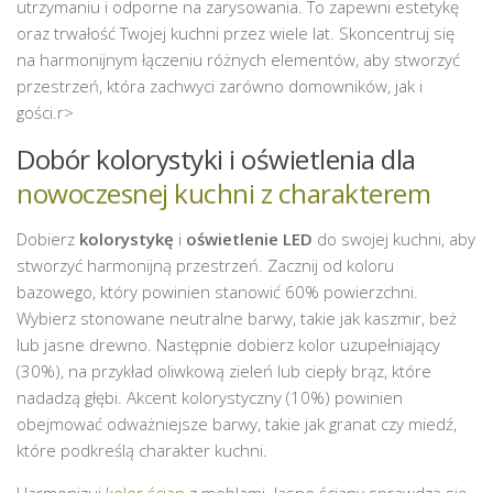
utrzymaniu i odporne na zarysowania. To zapewni estetykę
oraz trwałość Twojej kuchni przez wiele lat. Skoncentruj się
na harmonijnym łączeniu różnych elementów, aby stworzyć
przestrzeń, która zachwyci zarówno domowników, jak i
gości.
r>
Dobór kolorystyki i oświetlenia dla
nowoczesnej kuchni z charakterem
Dobierz
kolorystykę
i
oświetlenie LED
do swojej kuchni, aby
stworzyć harmonijną przestrzeń. Zacznij od koloru
bazowego, który powinien stanowić 60% powierzchni.
Wybierz stonowane neutralne barwy, takie jak kaszmir, beż
lub jasne drewno. Następnie dobierz kolor uzupełniający
(30%), na przykład oliwkową zieleń lub ciepły brąz, które
nadadzą głębi. Akcent kolorystyczny (10%) powinien
obejmować odważniejsze barwy, takie jak granat czy miedź,
które podkreślą charakter kuchni.
Harmonizuj
kolor ścian
z meblami. Jasne ściany sprawdzą się