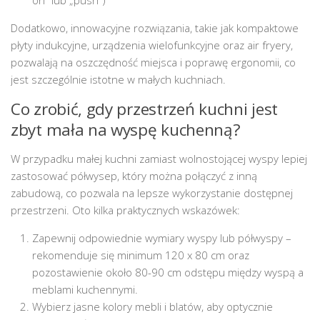
on” lub „push”)
Dodatkowo, innowacyjne rozwiązania, takie jak kompaktowe
płyty indukcyjne, urządzenia wielofunkcyjne oraz air fryery,
pozwalają na oszczędność miejsca i poprawę ergonomii, co
jest szczególnie istotne w małych kuchniach.
Co zrobić, gdy przestrzeń kuchni jest
zbyt mała na wyspę kuchenną?
W przypadku małej kuchni zamiast wolnostojącej wyspy lepiej
zastosować półwysep, który można połączyć z inną
zabudową, co pozwala na lepsze wykorzystanie dostępnej
przestrzeni. Oto kilka praktycznych wskazówek:
Zapewnij odpowiednie wymiary wyspy lub półwyspy –
rekomenduje się minimum 120 x 80 cm oraz
pozostawienie około 80-90 cm odstępu między wyspą a
meblami kuchennymi.
Wybierz jasne kolory mebli i blatów, aby optycznie