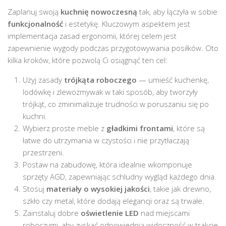
Zaplanuj swoją
kuchnię nowoczesną
tak, aby łączyła w sobie
funkcjonalność
i estetykę. Kluczowym aspektem jest
implementacja zasad ergonomii, której celem jest
zapewnienie wygody podczas przygotowywania posiłków. Oto
kilka kroków, które pozwolą Ci osiągnąć ten cel:
Użyj zasady
trójkąta roboczego
— umieść kuchenkę,
lodówkę i zlewozmywak w taki sposób, aby tworzyły
trójkąt, co zminimalizuje trudności w poruszaniu się po
kuchni.
Wybierz proste meble z
gładkimi frontami
, które są
łatwe do utrzymania w czystości i nie przytłaczają
przestrzeni.
Postaw na zabudowę, która idealnie wkomponuje
sprzęty AGD, zapewniając schludny wygląd każdego dnia.
Stosuj
materiały o wysokiej jakości
, takie jak drewno,
szkło czy metal, które dodają elegancji oraz są trwałe.
Zainstaluj dobre
oświetlenie LED
nad miejscami
roboczymi, aby zyskać odpowiednią widoczność w trakcie