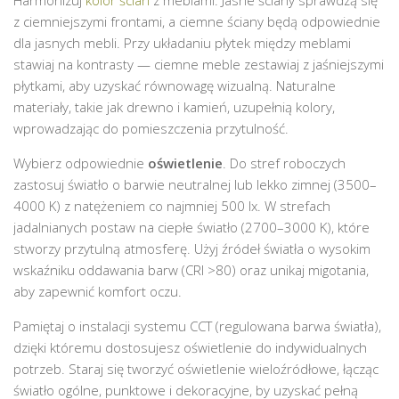
z ciemniejszymi frontami, a ciemne ściany będą odpowiednie
dla jasnych mebli. Przy układaniu płytek między meblami
stawiaj na kontrasty — ciemne meble zestawiaj z jaśniejszymi
płytkami, aby uzyskać równowagę wizualną. Naturalne
materiały, takie jak drewno i kamień, uzupełnią kolory,
wprowadzając do pomieszczenia przytulność.
Wybierz odpowiednie
oświetlenie
. Do stref roboczych
zastosuj światło o barwie neutralnej lub lekko zimnej (3500–
4000 K) z natężeniem co najmniej 500 lx. W strefach
jadalnianych postaw na ciepłe światło (2700–3000 K), które
stworzy przytulną atmosferę. Użyj źródeł światła o wysokim
wskaźniku oddawania barw (CRI >80) oraz unikaj migotania,
aby zapewnić komfort oczu.
Pamiętaj o instalacji systemu CCT (regulowana barwa światła),
dzięki któremu dostosujesz oświetlenie do indywidualnych
potrzeb. Staraj się tworzyć oświetlenie wieloźródłowe, łącząc
światło ogólne, punktowe i dekoracyjne, by uzyskać pełną