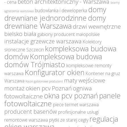
beton architektoniczny - Warszawa
- cena
bramy
domy
budowlanka i deweloperka
ogrodzenia warszawa
drewniane jednorodzinne
domy
drewniane Warszawa
drzwi wewnętrzne
bielsko biała
gabiony producent małopolskie
instalacje grzewcze warszawa
Kolektory
kompleksowa budowa
słoneczne Szczecin
domów
Kompleksowa budowa
domów Trójmiasto
kompleksowe remonty
Konfigurator okien
warszawa
Kontener na gruz
maty wejściowe
Warszawa
Kosze gabionowe producent
montaż okien pcv Poznań
ogniwa
okna pcv poznań
panele
fotowoltaiczne
fotowoltaiczne
piece termet warszawa
producent basenów
profesjonalne usługi
regulacja
remontowe warszawa
płytki ze starej cegły
okien warszawa