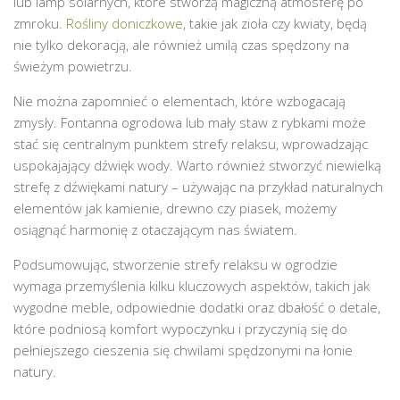
lub lamp solarnych, które stworzą magiczną atmosferę po
zmroku.
Rośliny doniczkowe
, takie jak zioła czy kwiaty, będą
nie tylko dekoracją, ale również umilą czas spędzony na
świeżym powietrzu.
Nie można zapomnieć o elementach, które wzbogacają
zmysły. Fontanna ogrodowa lub mały staw z rybkami może
stać się centralnym punktem strefy relaksu, wprowadzając
uspokajający dźwięk wody. Warto również stworzyć niewielką
strefę z dźwiękami natury – używając na przykład naturalnych
elementów jak kamienie, drewno czy piasek, możemy
osiągnąć harmonię z otaczającym nas światem.
Podsumowując, stworzenie strefy relaksu w ogrodzie
wymaga przemyślenia kilku kluczowych aspektów, takich jak
wygodne meble, odpowiednie dodatki oraz dbałość o detale,
które podniosą komfort wypoczynku i przyczynią się do
pełniejszego cieszenia się chwilami spędzonymi na łonie
natury.