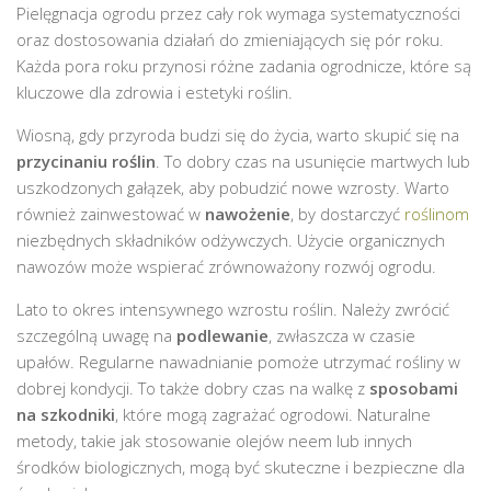
Pielęgnacja ogrodu przez cały rok wymaga systematyczności
oraz dostosowania działań do zmieniających się pór roku.
Każda pora roku przynosi różne zadania ogrodnicze, które są
kluczowe dla zdrowia i estetyki roślin.
Wiosną, gdy przyroda budzi się do życia, warto skupić się na
przycinaniu roślin
. To dobry czas na usunięcie martwych lub
uszkodzonych gałązek, aby pobudzić nowe wzrosty. Warto
również zainwestować w
nawożenie
, by dostarczyć
roślinom
niezbędnych składników odżywczych. Użycie organicznych
nawozów może wspierać zrównoważony rozwój ogrodu.
Lato to okres intensywnego wzrostu roślin. Należy zwrócić
szczególną uwagę na
podlewanie
, zwłaszcza w czasie
upałów. Regularne nawadnianie pomoże utrzymać rośliny w
dobrej kondycji. To także dobry czas na walkę z
sposobami
na szkodniki
, które mogą zagrażać ogrodowi. Naturalne
metody, takie jak stosowanie olejów neem lub innych
środków biologicznych, mogą być skuteczne i bezpieczne dla