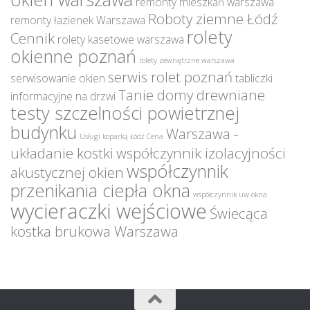
remonty mieszkań warszawa
Roboty ziemne Łódź
remonty łazienek Warszawa
rolety
Cennik
rolety kasetowe warszawa
okienne poznań
rolety zewnętrzne warszawa
serwis rolet poznań
serwisowanie okien
tabliczki
Tanie domy drewniane
informacyjne na drzwi
testy szczelności powietrznej
budynku
Warszawa -
Usługi koparką Łódź Cena
układanie kostki
współczynnik izolacyjności
współczynnik
akustycznej okien
przenikania ciepła okna
współczynnik uw okna
wycieraczki wejściowe
Świecąca
kostka brukowa Warszawa