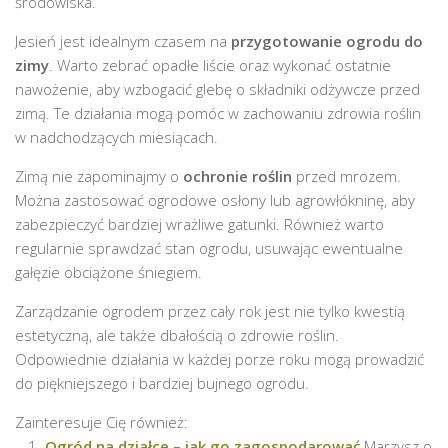
środowiska.
Jesień jest idealnym czasem na
przygotowanie ogrodu do
zimy
. Warto zebrać opadłe liście oraz wykonać ostatnie
nawożenie, aby wzbogacić glebę o składniki odżywcze przed
zimą. Te działania mogą pomóc w zachowaniu zdrowia roślin
w nadchodzących miesiącach.
Zimą nie zapominajmy o
ochronie roślin
przed mrozem.
Można zastosować ogrodowe osłony lub agrowłókninę, aby
zabezpieczyć bardziej wrażliwe gatunki. Również warto
regularnie sprawdzać stan ogrodu, usuwając ewentualne
gałęzie obciążone śniegiem.
Zarządzanie ogrodem przez cały rok jest nie tylko kwestią
estetyczną, ale także dbałością o zdrowie roślin.
Odpowiednie działania w każdej porze roku mogą prowadzić
do piękniejszego i bardziej bujnego ogrodu.
Zainteresuje Cię również:
Ogród na działce – jak go zagospodarować
Marzysz o