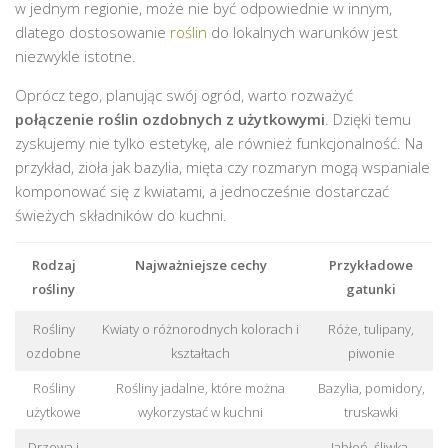
w jednym regionie, może nie być odpowiednie w innym,
dlatego dostosowanie
roślin
do lokalnych warunków jest
niezwykle istotne.
Oprócz tego, planując swój ogród, warto rozważyć
połączenie roślin ozdobnych z użytkowymi
. Dzięki temu
zyskujemy nie tylko estetykę, ale również funkcjonalność. Na
przykład, zioła jak bazylia, mięta czy rozmaryn mogą wspaniale
komponować się z kwiatami, a jednocześnie dostarczać
świeżych składników do kuchni.
Rodzaj
Najważniejsze cechy
Przykładowe
rośliny
gatunki
Rośliny
Kwiaty o różnorodnych kolorach i
Róże, tulipany,
ozdobne
kształtach
piwonie
Rośliny
Rośliny jadalne, które można
Bazylia, pomidory,
użytkowe
wykorzystać w kuchni
truskawki
Drzewa i
Jabłoń, śliwka,