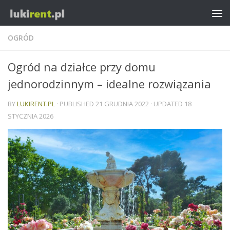
OGRÓD
Ogród na działce przy domu
jednorodzinnym – idealne rozwiązania
BY
LUKIRENT.PL
· PUBLISHED
21 GRUDNIA 2022
· UPDATED
18
STYCZNIA 2026