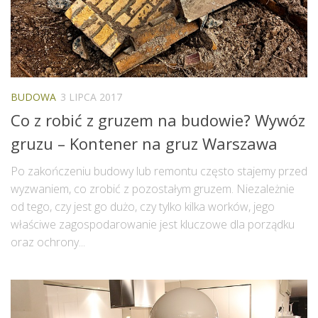
BUDOWA
3 LIPCA 2017
Co z robić z gruzem na budowie? Wywóz
gruzu – Kontener na gruz Warszawa
Po zakończeniu budowy lub remontu często stajemy przed
wyzwaniem, co zrobić z pozostałym gruzem. Niezależnie
od tego, czy jest go dużo, czy tylko kilka worków, jego
właściwe zagospodarowanie jest kluczowe dla porządku
oraz ochrony...