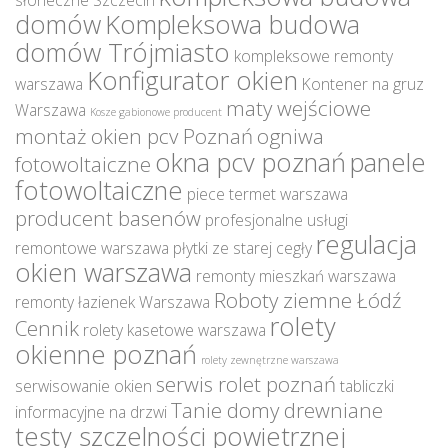
słoneczne Szczecin
domów
Kompleksowa budowa
domów Trójmiasto
kompleksowe remonty
Konfigurator okien
warszawa
Kontener na gruz
maty wejściowe
Warszawa
Kosze gabionowe producent
montaż okien pcv Poznań
ogniwa
okna pcv poznań
panele
fotowoltaiczne
fotowoltaiczne
piece termet warszawa
producent basenów
profesjonalne usługi
regulacja
remontowe warszawa
płytki ze starej cegły
okien warszawa
remonty mieszkań warszawa
Roboty ziemne Łódź
remonty łazienek Warszawa
rolety
Cennik
rolety kasetowe warszawa
okienne poznań
rolety zewnętrzne warszawa
serwis rolet poznań
serwisowanie okien
tabliczki
Tanie domy drewniane
informacyjne na drzwi
testy szczelności powietrznej