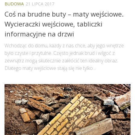
BUDOWA
21 LIPCA 2017
Coś na brudne buty – maty wejściowe.
Wycieraczki wejściowe, tabliczki
informacyjne na drzwi
Wchodząc do domu, każdy z nas chce, aby jego wnętrze
było czyste i przytulne. Często jednak brud i wilgoć z
zewnątrz mogą skutecznie zakłócić ten idealny obraz.
Dlatego maty wejściowe stają się nie tylko...