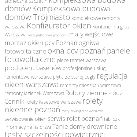
słoneczne Szczecin
domów
Kompleksowa budowa
domów Trójmiasto
kompleksowe remonty
Konfigurator okien
warszawa
Kontener na gruz
maty wejściowe
Warszawa
Kosze gabionowe producent
montaż okien pcv Poznań
ogniwa
okna pcv poznań
panele
fotowoltaiczne
fotowoltaiczne
piece termet warszawa
producent basenów
profesjonalne usługi
regulacja
remontowe warszawa
płytki ze starej cegły
okien warszawa
remonty mieszkań warszawa
Roboty ziemne Łódź
remonty łazienek Warszawa
rolety
Cennik
rolety kasetowe warszawa
okienne poznań
rolety zewnętrzne warszawa
serwis rolet poznań
serwisowanie okien
tabliczki
Tanie domy drewniane
informacyjne na drzwi
testy szczelności powietrznej