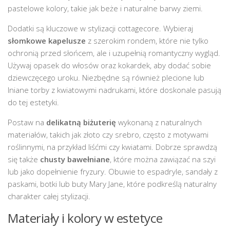
pastelowe kolory, takie jak beże i naturalne barwy ziemi.
Dodatki są kluczowe w stylizacji cottagecore. Wybieraj
słomkowe kapelusze
z szerokim rondem, które nie tylko
ochronią przed słońcem, ale i uzupełnią romantyczny wygląd.
Używaj opasek do włosów oraz kokardek, aby dodać sobie
dziewczęcego uroku. Niezbędne są również plecione lub
lniane torby z kwiatowymi nadrukami, które doskonale pasują
do tej estetyki.
Postaw na
delikatną biżuterię
wykonaną z naturalnych
materiałów, takich jak złoto czy srebro, często z motywami
roślinnymi, na przykład liśćmi czy kwiatami. Dobrze sprawdzą
się także
chusty bawełniane
, które można zawiązać na szyi
lub jako dopełnienie fryzury. Obuwie to espadryle, sandały z
paskami, botki lub buty Mary Jane, które podkreślą naturalny
charakter całej stylizacji.
Materiały i kolory w estetyce