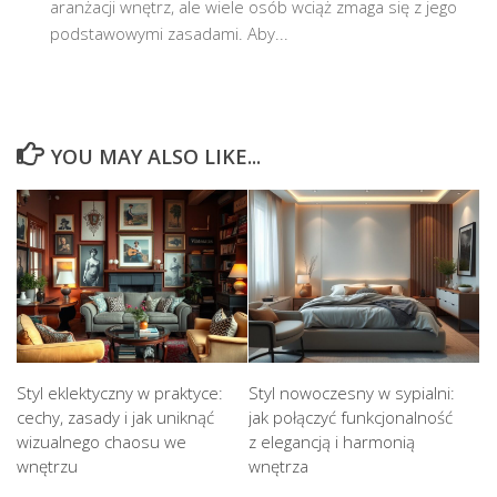
aranżacji wnętrz, ale wiele osób wciąż zmaga się z jego
podstawowymi zasadami. Aby...
YOU MAY ALSO LIKE...
Styl eklektyczny w praktyce:
Styl nowoczesny w sypialni:
cechy, zasady i jak uniknąć
jak połączyć funkcjonalność
wizualnego chaosu we
z elegancją i harmonią
wnętrzu
wnętrza