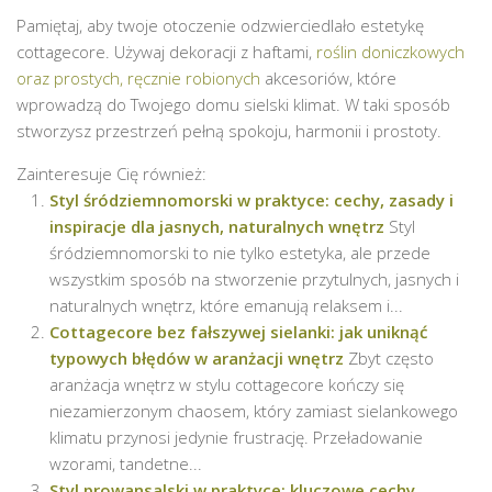
Pamiętaj, aby twoje otoczenie odzwierciedlało estetykę
cottagecore. Używaj dekoracji z haftami,
roślin doniczkowych
oraz prostych, ręcznie robionych
akcesoriów, które
wprowadzą do Twojego domu sielski klimat. W taki sposób
stworzysz przestrzeń pełną spokoju, harmonii i prostoty.
Zainteresuje Cię również:
Styl śródziemnomorski w praktyce: cechy, zasady i
inspiracje dla jasnych, naturalnych wnętrz
Styl
śródziemnomorski to nie tylko estetyka, ale przede
wszystkim sposób na stworzenie przytulnych, jasnych i
naturalnych wnętrz, które emanują relaksem i...
Cottagecore bez fałszywej sielanki: jak uniknąć
typowych błędów w aranżacji wnętrz
Zbyt często
aranżacja wnętrz w stylu cottagecore kończy się
niezamierzonym chaosem, który zamiast sielankowego
klimatu przynosi jedynie frustrację. Przeładowanie
wzorami, tandetne...
Styl prowansalski w praktyce: kluczowe cechy,