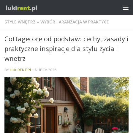
STYLE WNĘTRZ – WYBÓR I ARANŻACJA W PRAKTYCE
Cottagecore od podstaw: cechy, zasady i
praktyczne inspiracje dla stylu życia i
wnętrz
BY
LUKIRENT.PL
·
6 LIPCA 2026