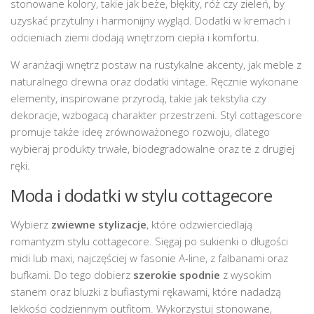
stonowane kolory, takie jak beże, błękity, róż czy zieleń, by
uzyskać przytulny i harmonijny wygląd. Dodatki w kremach i
odcieniach ziemi dodają wnętrzom ciepła i komfortu.
W aranżacji wnętrz postaw na rustykalne akcenty, jak meble z
naturalnego drewna oraz dodatki vintage. Ręcznie wykonane
elementy, inspirowane przyrodą, takie jak tekstylia czy
dekoracje, wzbogacą charakter przestrzeni. Styl cottagescore
promuje także ideę zrównoważonego rozwoju, dlatego
wybieraj produkty trwałe, biodegradowalne oraz te z drugiej
ręki.
Moda i dodatki w stylu cottagecore
Wybierz
zwiewne stylizacje
, które odzwierciedlają
romantyzm stylu cottagecore. Sięgaj po sukienki o długości
midi lub maxi, najczęściej w fasonie A-line, z falbanami oraz
bufkami. Do tego dobierz
szerokie spodnie
z wysokim
stanem oraz bluzki z bufiastymi rękawami, które nadadzą
lekkości codziennym outfitom. Wykorzystuj stonowane,