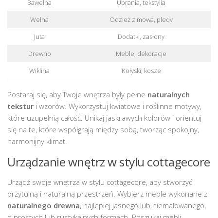
Bawełna
Ubrania, tekstylia
Wełna
Odzież zimowa, pledy
Juta
Dodatki, zasłony
Drewno
Meble, dekoracje
Wiklina
Kołyski, kosze
Postaraj się, aby Twoje wnętrza były pełne
naturalnych
tekstur
i wzorów. Wykorzystuj kwiatowe i roślinne motywy,
które uzupełnią całość. Unikaj jaskrawych kolorów i orientuj
się na te, które współgrają między sobą, tworząc spokojny,
harmonijny klimat.
Urządzanie wnętrz w stylu cottagecore
Urządź swoje wnętrza w stylu cottagecore, aby stworzyć
przytulną i naturalną przestrzeń. Wybierz meble wykonane z
naturalnego drewna
, najlepiej jasnego lub niemalowanego,
o prostych lub rustykalnych formach. Poszukaj mebli