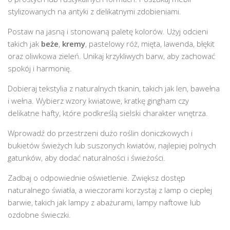
stylizowanych na antyki z delikatnymi zdobieniami.
Postaw na jasną i stonowaną paletę kolorów. Użyj odcieni
takich jak
beże
,
kremy
, pastelowy róż, mięta, lawenda, błękit
oraz oliwkowa zieleń. Unikaj krzykliwych barw, aby zachować
spokój i harmonię.
Dobieraj tekstylia z naturalnych tkanin, takich jak len, bawełna
i wełna. Wybierz wzory kwiatowe, kratkę gingham czy
delikatne hafty, które podkreślą sielski charakter wnętrza.
Wprowadź do przestrzeni dużo roślin doniczkowych i
bukietów świeżych lub suszonych kwiatów, najlepiej polnych
gatunków, aby dodać naturalności i świeżości.
Zadbaj o odpowiednie oświetlenie. Zwiększ dostęp
naturalnego światła, a wieczorami korzystaj z lamp o ciepłej
barwie, takich jak lampy z abażurami, lampy naftowe lub
ozdobne świeczki.