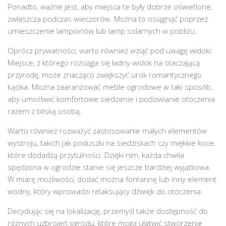
Ponadto, ważne jest, aby miejsca te były dobrze oświetlone,
zwłaszcza podczas wieczorów. Można to osiągnąć poprzez
umieszczenie lampionów lub lamp solarnych w pobliżu.
Oprócz prywatności, warto również wziąć pod uwagę widoki.
Miejsce, z którego rozciąga się ładny widok na otaczającą
przyrodę, może znacząco zwiększyć urok romantycznego
kącika. Można zaaranżować meble ogrodowe w taki sposób,
aby umożliwić komfortowe siedzenie i podziwianie otoczenia
razem z bliską osobą.
Warto również rozważyć zastosowanie małych elementów
wystroju, takich jak poduszki na siedziskach czy miękkie koce,
które dodadzą przytulności. Dzięki nim, każda chwila
spędzona w ogrodzie stanie się jeszcze bardziej wyjątkowa.
W miarę możliwości, dodać można fontannę lub inny element
wodny, który wprowadzi relaksujący dźwięk do otoczenia.
Decydując się na lokalizację, przemyśl także dostępność do
różnych uzbrojeń ogrodu, które mogą ułatwić stworzenie