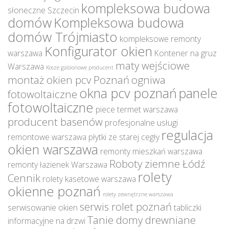
kompleksowa budowa
słoneczne Szczecin
domów
Kompleksowa budowa
domów Trójmiasto
kompleksowe remonty
Konfigurator okien
warszawa
Kontener na gruz
maty wejściowe
Warszawa
Kosze gabionowe producent
montaż okien pcv Poznań
ogniwa
okna pcv poznań
panele
fotowoltaiczne
fotowoltaiczne
piece termet warszawa
producent basenów
profesjonalne usługi
regulacja
remontowe warszawa
płytki ze starej cegły
okien warszawa
remonty mieszkań warszawa
Roboty ziemne Łódź
remonty łazienek Warszawa
rolety
Cennik
rolety kasetowe warszawa
okienne poznań
rolety zewnętrzne warszawa
serwis rolet poznań
serwisowanie okien
tabliczki
Tanie domy drewniane
informacyjne na drzwi