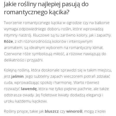
Jakie rośliny najlepiej pasują do
romantycznego kącika?
Tworzenie romantycznego kącika w ogrodzie czy na balkonie
wymaga odpowiedniego doboru roślin, które wprowadzą
intymny nastrój. Kluczowe są tu zarówno kolory, jak i zapachy.
Róże
, z ich różnorodnością kolorów i intensywnym
aromatem, są idealnym wyborem na romantyczny klimat.
Czerwone róże symbolizują miłość, a różowe nawiązują do
delikatności i przyjaźni.
Kolejną rośliną, która doskonale sprawdzi się w takim miejscu,
jest
jaśmin
. Jego subtelny zapach wieczorem potrafi zdziałać
cuda, wprowadzając spokój i harmonię. Warto również
rozważyć
lawendę
, która nie tylko pięknie pachnie, ale także
odstrasza owady. Jej fioletowe kwiaty dodadzą elegancji i
uroku każdemu kącikowi.
Rośliny pnące, takie jak
bluszcz
czy
winorośl
, mogą z kolei