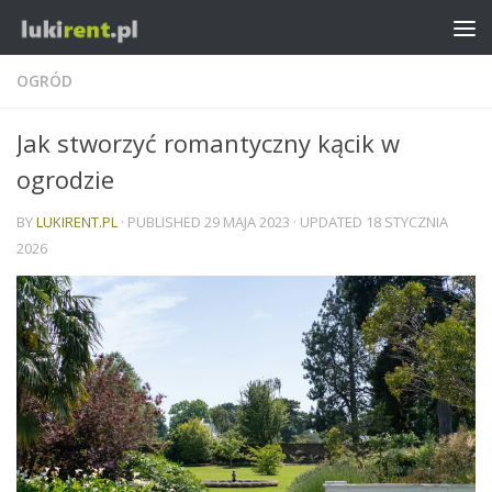
OGRÓD
Jak stworzyć romantyczny kącik w
ogrodzie
BY
LUKIRENT.PL
· PUBLISHED
29 MAJA 2023
· UPDATED
18 STYCZNIA
2026