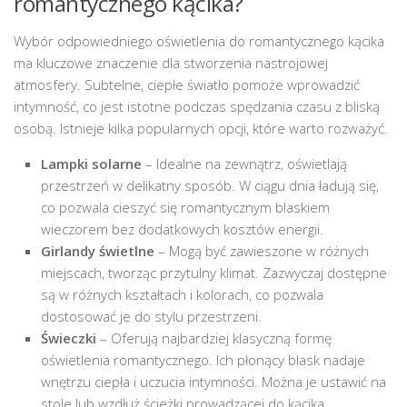
romantycznego kącika?
Wybór odpowiedniego oświetlenia do romantycznego kącika
ma kluczowe znaczenie dla stworzenia nastrojowej
atmosfery. Subtelne, ciepłe światło pomoże wprowadzić
intymność, co jest istotne podczas spędzania czasu z bliską
osobą. Istnieje kilka popularnych opcji, które warto rozważyć.
Lampki solarne
– Idealne na zewnątrz, oświetlają
przestrzeń w delikatny sposób. W ciągu dnia ładują się,
co pozwala cieszyć się romantycznym blaskiem
wieczorem bez dodatkowych kosztów energii.
Girlandy świetlne
– Mogą być zawieszone w różnych
miejscach, tworząc przytulny klimat. Zazwyczaj dostępne
są w różnych kształtach i kolorach, co pozwala
dostosować je do stylu przestrzeni.
Świeczki
– Oferują najbardziej klasyczną formę
oświetlenia romantycznego. Ich płonący blask nadaje
wnętrzu ciepła i uczucia intymności. Można je ustawić na
stole lub wzdłuż ścieżki prowadzącej do kącika.