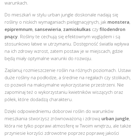
warunkach.
Do mieszkań w stylu urban jungle doskonale nadają się
rośliny o niskich wymaganiach pielęgnacyjnych, jak
monstera
,
epipremnum
,
sansewieria
,
zamiokulkas
czy
filodendron
pnący
. Rośliny te cechują się efektownym wyglądem i są
stosunkowo łatwe w utrzymaniu. Dostępność światła wpływa
na ich zdrowy wzrost, zatem postaw je w miejscach, gdzie
będą miały optymalne warunki do rozwoju.
Zaplanuj rozmieszczenie roślin na różnych poziomach. Ustaw
duże rośliny na podłodze, a średnie na regałach czy stolikach,
co pozwoli na maksymalne wykorzystanie przestrzeni. Nie
zapominaj też o wykorzystaniu kwietników wiszących oraz
półek, które dodadzą charakteru.
Dzięki odpowiedniemu doborowi roślin do warunków
mieszkania stworzysz zrównoważoną i zdrową
urban jungle
,
która nie tylko poprawi atmosferę w Twoim wnętrzu, ale także
przyniesie korzyści zdrowotne poprzez poprawę jakości