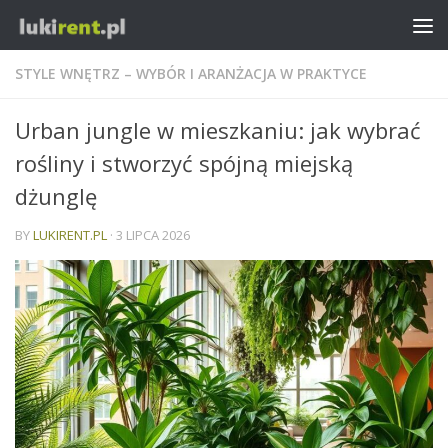
STYLE WNĘTRZ – WYBÓR I ARANŻACJA W PRAKTYCE
Urban jungle w mieszkaniu: jak wybrać
rośliny i stworzyć spójną miejską
dżunglę
BY
LUKIRENT.PL
·
3 LIPCA 2026