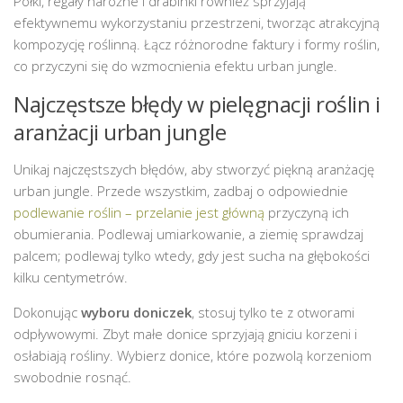
Półki, regały narożne i drabinki również sprzyjają
efektywnemu wykorzystaniu przestrzeni, tworząc atrakcyjną
kompozycję roślinną. Łącz różnorodne faktury i formy roślin,
co przyczyni się do wzmocnienia efektu urban jungle.
Najczęstsze błędy w pielęgnacji roślin i
aranżacji urban jungle
Unikaj najczęstszych błędów, aby stworzyć piękną aranżację
urban jungle. Przede wszystkim, zadbaj o odpowiednie
podlewanie roślin – przelanie jest główną
przyczyną ich
obumierania. Podlewaj umiarkowanie, a ziemię sprawdzaj
palcem; podlewaj tylko wtedy, gdy jest sucha na głębokości
kilku centymetrów.
Dokonując
wyboru doniczek
, stosuj tylko te z otworami
odpływowymi. Zbyt małe donice sprzyjają gniciu korzeni i
osłabiają rośliny. Wybierz donice, które pozwolą korzeniom
swobodnie rosnąć.