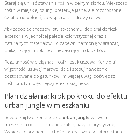
Staraj się unikać stawiania roślin w pełnym słońcu. Większość
roślin w miejskiej dżungli preferuje jasne, ale rozproszone
światło lub półcień, co wspiera ich zdrowy rozwój.
Aby zapobiec chaosowi stylistycznemu, dobieraj doniczki i
akcesoria w jednolitej palecie kolorystycznej oraz z
naturalnych materiałów. To zapewni harmonię w aranżacji.
Unikaj rażących kolorów i niepasujących dodatków.
Regularność w pielęgnacji roślin jest kluczowa. Kontroluj
wilgotność, usuwaj martwe liście i stosuj nawożenie
dostosowane do gatunków. Im więcej uwagi poświęcisz
roślinom, tym piękniejszy efekt osiągniesz.
Plan działania: krok po kroku do efektu
urban jungle w mieszkaniu
Rozpocznij tworzenie efektu
urban jungle
w swoim
mieszkaniu od ustalenia neutralnej bazy kolorystycznej.
Wybierz kolory ziemi, jak beże, brązy i szarości, które staną