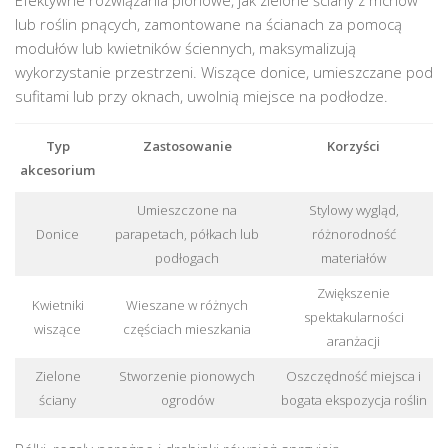
lub roślin pnących, zamontowane na ścianach za pomocą
modułów lub kwietników ściennych, maksymalizują
wykorzystanie przestrzeni. Wiszące donice, umieszczane pod
sufitami lub przy oknach, uwolnią miejsce na podłodze.
Typ
Zastosowanie
Korzyści
akcesorium
Umieszczone na
Stylowy wygląd,
Donice
parapetach, półkach lub
różnorodność
podłogach
materiałów
Zwiększenie
Kwietniki
Wieszane w różnych
spektakularności
wiszące
częściach mieszkania
aranżacji
Zielone
Stworzenie pionowych
Oszczędność miejsca i
ściany
ogrodów
bogata ekspozycja roślin