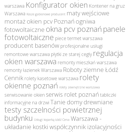
Konfigurator okien
warszawa
Kontener na gruz
maty wejściowe
Warszawa
Kosze gabionowe producent
montaż okien pcv Poznań
ogniwa
okna pcv poznań
panele
fotowoltaiczne
fotowoltaiczne
piece termet warszawa
producent basenów
profesjonalne usługi
regulacja
remontowe warszawa
płytki ze starej cegły
okien warszawa
remonty mieszkań warszawa
Roboty ziemne Łódź
remonty łazienek Warszawa
rolety
Cennik
rolety kasetowe warszawa
okienne poznań
rolety zewnętrzne warszawa
serwis rolet poznań
serwisowanie okien
tabliczki
Tanie domy drewniane
informacyjne na drzwi
testy szczelności powietrznej
budynku
Warszawa -
Usługi koparką Łódź Cena
układanie kostki
współczynnik izolacyjności