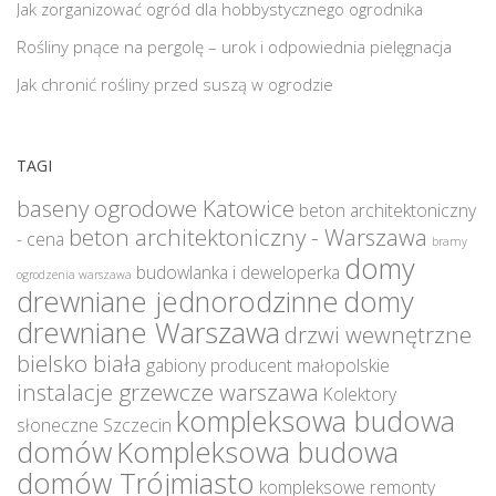
Jak zorganizować ogród dla hobbystycznego ogrodnika
Rośliny pnące na pergolę – urok i odpowiednia pielęgnacja
Jak chronić rośliny przed suszą w ogrodzie
TAGI
baseny ogrodowe Katowice
beton architektoniczny
beton architektoniczny - Warszawa
- cena
bramy
domy
budowlanka i deweloperka
ogrodzenia warszawa
drewniane jednorodzinne
domy
drewniane Warszawa
drzwi wewnętrzne
bielsko biała
gabiony producent małopolskie
instalacje grzewcze warszawa
Kolektory
kompleksowa budowa
słoneczne Szczecin
domów
Kompleksowa budowa
domów Trójmiasto
kompleksowe remonty