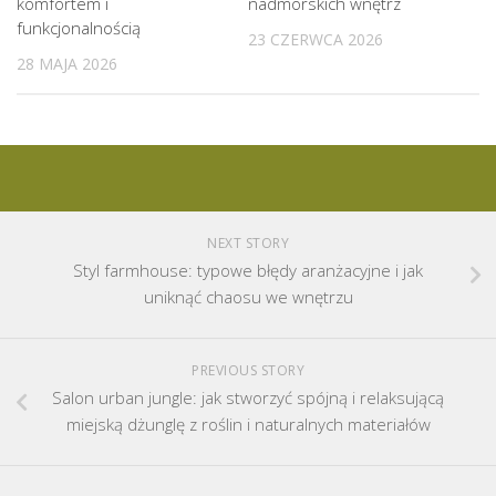
komfortem i
nadmorskich wnętrz
funkcjonalnością
23 CZERWCA 2026
28 MAJA 2026
NEXT STORY
Styl farmhouse: typowe błędy aranżacyjne i jak
uniknąć chaosu we wnętrzu
PREVIOUS STORY
Salon urban jungle: jak stworzyć spójną i relaksującą
miejską dżunglę z roślin i naturalnych materiałów