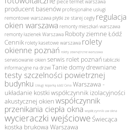
fotowoltaiczne
piece termet warszawa
producent basenów
profesjonalne usługi
regulacja
remontowe warszawa
płytki ze starej cegły
okien warszawa
remonty mieszkań warszawa
Roboty ziemne Łódź
remonty łazienek Warszawa
rolety
Cennik
rolety kasetowe warszawa
okienne poznań
rolety zewnętrzne warszawa
serwis rolet poznań
serwisowanie okien
tabliczki
Tanie domy drewniane
informacyjne na drzwi
testy szczelności powietrznej
budynku
Warszawa -
Usługi koparką Łódź Cena
układanie kostki
współczynnik izolacyjności
współczynnik
akustycznej okien
przenikania ciepła okna
współczynnik uw okna
wycieraczki wejściowe
Świecąca
kostka brukowa Warszawa