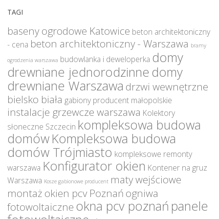
TAGI
baseny ogrodowe Katowice
beton architektoniczny
beton architektoniczny - Warszawa
- cena
bramy
domy
budowlanka i deweloperka
ogrodzenia warszawa
drewniane jednorodzinne
domy
drewniane Warszawa
drzwi wewnętrzne
bielsko biała
gabiony producent małopolskie
instalacje grzewcze warszawa
Kolektory
kompleksowa budowa
słoneczne Szczecin
domów
Kompleksowa budowa
domów Trójmiasto
kompleksowe remonty
Konfigurator okien
warszawa
Kontener na gruz
maty wejściowe
Warszawa
Kosze gabionowe producent
montaż okien pcv Poznań
ogniwa
okna pcv poznań
panele
fotowoltaiczne