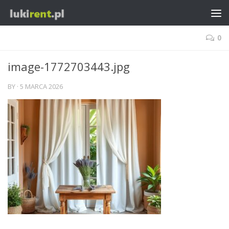
0
image-1772703443.jpg
BY
·
5 MARCA 2026