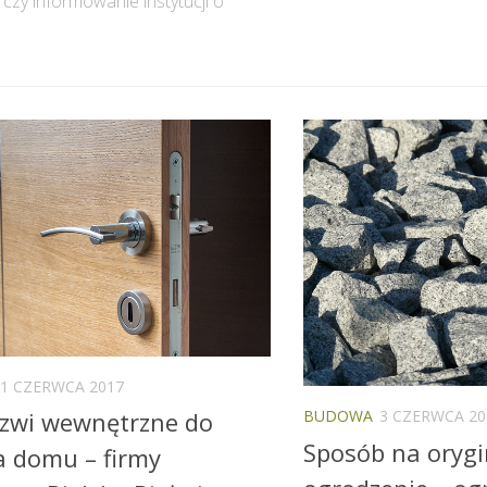
czy informowanie instytucji o
21 CZERWCA 2017
rzwi wewnętrzne do
BUDOWA
3 CZERWCA 20
Sposób na orygi
a domu – firmy