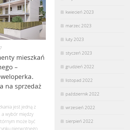
kwiecień 2023
marzec 2023
luty 2023
7
styczeń 2023
menty mieszkań
nego –
grudzień 2022
eweloperka.
listopad 2022
a na sprzedaż
październik 2022
kania jest jedną z
wrzesień 2022
, a wybór między
sierpień 2022
wtórnym może być
 rynku pierwotnego