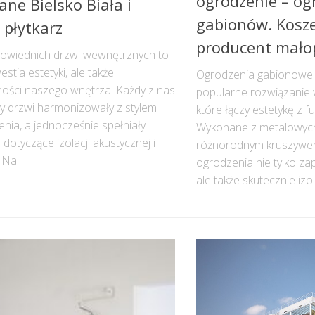
ogrodzenie – og
ne Bielsko Biała i
gabionów. Kosz
, płytkarz
producent mało
owiednich drzwi wewnętrznych to
estia estetyki, ale także
Ogrodzenia gabionowe t
ności naszego wnętrza. Każdy z nas
popularne rozwiązanie 
by drzwi harmonizowały z stylem
które łączy estetykę z f
nia, a jednocześnie spełniały
Wykonane z metalowych
dotyczące izolacji akustycznej i
różnorodnym kruszywe
 Na...
ogrodzenia nie tylko za
ale także skutecznie izolu