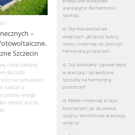
praktyczne wskazówki
aranżacyjne dla harmonii i
spokoju
017
Styl marokański we
onecznych –
wnętrzach: jak łączyć kolory,
fotowoltaiczne.
wzory i materiały, by stworzyć
harmonijną przestrzeń
czne Szczecin
się coraz bardziej
Styl kolonialny: typowe błędy
em dla osób
w aranżacji i sprawdzone
ności na rachunkach
sposoby na harmonijną
przestrzeń
ch zadbać o
rzystaniu energii
Meble i materiały w stylu
lko obniżyć koszty
kolonialnym: jak zbudować
e...
spójną i komfortową aranżację
wnętrza