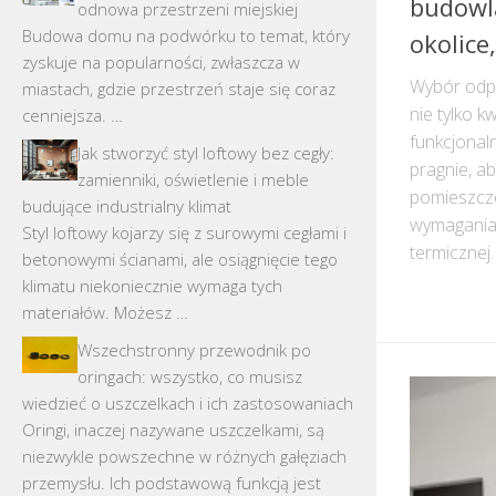
budowla
odnowa przestrzeni miejskiej
Budowa domu na podwórku to temat, który
okolice
zyskuje na popularności, zwłaszcza w
Wybór odp
miastach, gdzie przestrzeń staje się coraz
nie tylko kw
cenniejsza. …
funkcjonal
Jak stworzyć styl loftowy bez cegły:
pragnie, a
zamienniki, oświetlenie i meble
pomieszcze
budujące industrialny klimat
wymagania 
Styl loftowy kojarzy się z surowymi cegłami i
termicznej.
betonowymi ścianami, ale osiągnięcie tego
klimatu niekoniecznie wymaga tych
materiałów. Możesz …
Wszechstronny przewodnik po
oringach: wszystko, co musisz
wiedzieć o uszczelkach i ich zastosowaniach
Oringi, inaczej nazywane uszczelkami, są
niezwykle powszechne w różnych gałęziach
przemysłu. Ich podstawową funkcją jest