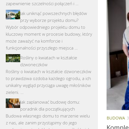
zapewnienie szczelności połączeń i …
Jak uniknąć powszechnych błędów
przy wyborze projektu domu?
Wybór odpowiedniego projektu domu to
kluczowy moment w procesie budowy, który
może zaważyć na komforcie i
funkcjonalności przyszłego miejsca …
Rośliny o kwiatach w kształcie
dzwoneczków
Rośliny o kwiatach w kształcie dzwoneczków
to prawdziwa ozdoba każdego ogrodu, a ich
unikalny wygląd przyciąga uwagę miłośników
zieleni. …
Jak zaplanować budowę domu:
poradnik dla początkujących
Budowa własnego domu to marzenie wielu
BUDOWA
3
z nas, ale zanim przystąpimy do jego
Komple