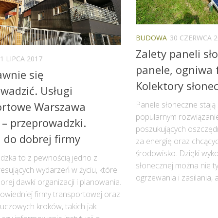
BUDOWA
30 CZERWCA 2
Zalety paneli sł
1 LIPCA 2017
panele, ogniwa 
awnie się
Kolektory słone
wadzić. Usługi
Panele słoneczne stają 
ortowe Warszawa
popularnym rozwiązani
 – przeprowadzki.
poszukujących oszczęd
 do dobrej firmy
za energię oraz chcący
środowisko. Dzięki wyko
zka to z pewnością jedno z
słonecznej można nie ty
resujących wydarzeń w życiu, które
ogrzewania i zasilania, al
rej dawki organizacji i planowania.
wiedniej firmy transportowej oraz
luczowych kroków, takich jak