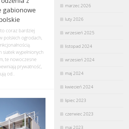
rodzenia z
marzec 2026
e gabionowe
polskie
luty 2026
o coraz bardziej
wrzesień 2025
w polskich ogrodach,
unkcjonalnością.
listopad 2024
 siatek wypełnionych
m, te nowoczesne
wrzesień 2024
pewniają prywatność,
maj 2024
ją od...
kwiecień 2024
lipiec 2023
czerwiec 2023
maj 2023