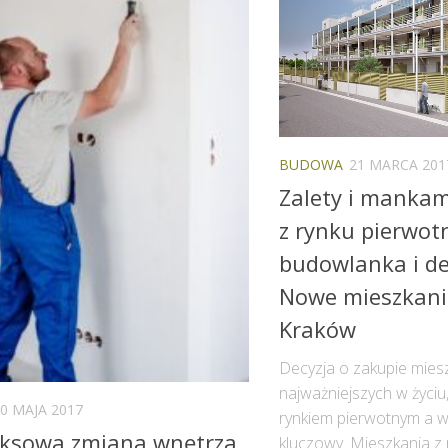
BUDOWA
21 MARCA 201
Zalety i manka
z rynku pierwot
budowlanka i d
Nowe mieszkani
Kraków
Decyzja o zakupie miesz
najważniejszych w życiu
0 MAJA 2017
rynkiem pierwotnym a 
ksowa zmiana wnętrza
kluczowy. Mieszkania z