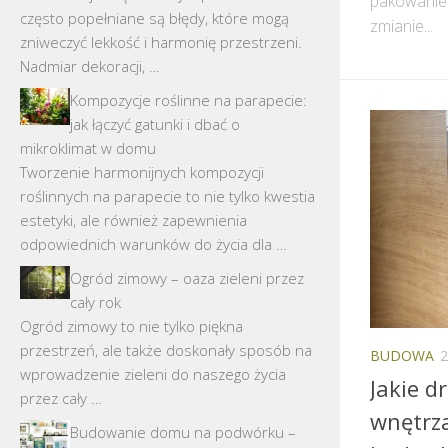
pakowanie 
często popełniane są błędy, które mogą
zmianie...
zniweczyć lekkość i harmonię przestrzeni.
Nadmiar dekoracji, …
Kompozycje roślinne na parapecie:
jak łączyć gatunki i dbać o
mikroklimat w domu
Tworzenie harmonijnych kompozycji
roślinnych na parapecie to nie tylko kwestia
estetyki, ale również zapewnienia
odpowiednich warunków do życia dla …
Ogród zimowy – oaza zieleni przez
cały rok
Ogród zimowy to nie tylko piękna
przestrzeń, ale także doskonały sposób na
BUDOWA
wprowadzenie zieleni do naszego życia
Jakie d
przez cały …
wnętrz
Budowanie domu na podwórku –