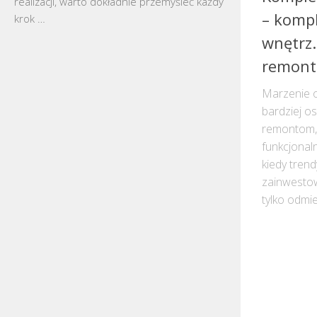
realizacji, warto dokładnie przemyśleć każdy
– komp
krok …
wnętrz.
remont
Marzenie o
bardziej o
remontom, 
funkcjonal
kiedy trend
zainwestow
tylko odmien