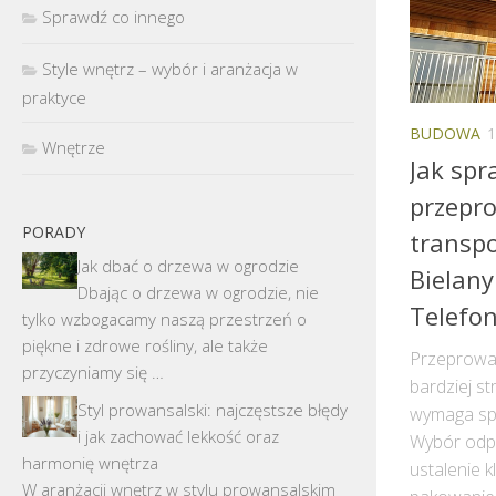
Sprawdź co innego
Style wnętrz – wybór i aranżacja w
praktyce
BUDOWA
1
Wnętrze
Jak spr
przepro
PORADY
transp
Jak dbać o drzewa w ogrodzie
Bielany
Dbając o drzewa w ogrodzie, nie
Telefon
tylko wzbogacamy naszą przestrzeń o
piękne i zdrowe rośliny, ale także
Przeprowad
przyczyniamy się …
bardziej st
Styl prowansalski: najczęstsze błędy
wymaga spo
i jak zachować lekkość oraz
Wybór odpo
harmonię wnętrza
ustalenie k
W aranżacji wnętrz w stylu prowansalskim