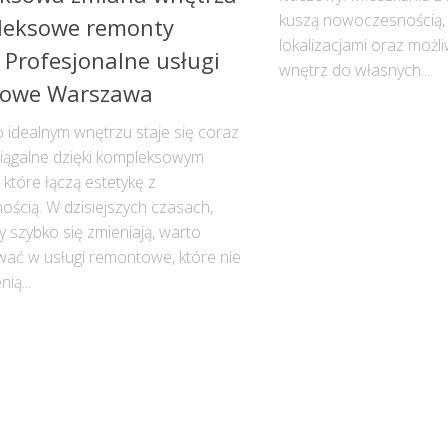
kuszą nowoczesnością, 
leksowe remonty
lokalizacjami oraz moż
 Profesjonalne usługi
wnętrz do własnych...
owe Warszawa
 idealnym wnętrzu staje się coraz
siągalne dzięki kompleksowym
które łączą estetykę z
nością. W dzisiejszych czasach,
y szybko się zmieniają, warto
ać w usługi remontowe, które nie
ią...