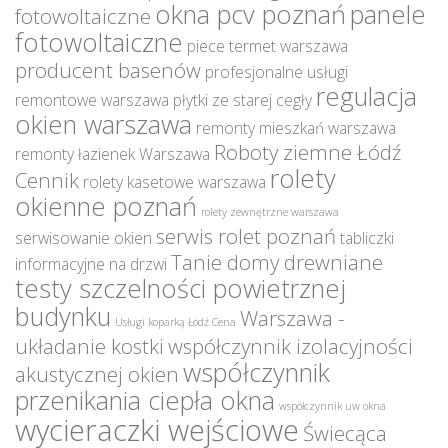
okna pcv poznań
panele
fotowoltaiczne
fotowoltaiczne
piece termet warszawa
producent basenów
profesjonalne usługi
regulacja
remontowe warszawa
płytki ze starej cegły
okien warszawa
remonty mieszkań warszawa
Roboty ziemne Łódź
remonty łazienek Warszawa
rolety
Cennik
rolety kasetowe warszawa
okienne poznań
rolety zewnętrzne warszawa
serwis rolet poznań
serwisowanie okien
tabliczki
Tanie domy drewniane
informacyjne na drzwi
testy szczelności powietrznej
budynku
Warszawa -
Usługi koparką Łódź Cena
układanie kostki
współczynnik izolacyjności
współczynnik
akustycznej okien
przenikania ciepła okna
współczynnik uw okna
wycieraczki wejściowe
Świecąca