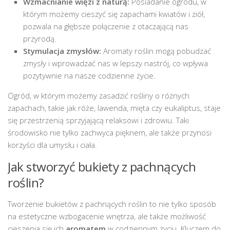
Wzmacnianie więzi z naturą:
Posiadanie ogrodu, w
którym możemy cieszyć się zapachami kwiatów i ziół,
pozwala na głębsze połączenie z otaczającą nas
przyrodą.
Stymulacja zmysłów:
Aromaty roślin mogą pobudzać
zmysły i wprowadzać nas w lepszy nastrój, co wpływa
pozytywnie na nasze codzienne życie.
Ogród, w którym możemy zasadzić rośliny o różnych
zapachach, takie jak róże, lawenda, mięta czy eukaliptus, staje
się przestrzenią sprzyjającą relaksowi i zdrowiu. Taki
środowisko nie tylko zachwyca pięknem, ale także przynosi
korzyści dla umysłu i ciała.
Jak stworzyć bukiety z pachnących
roślin?
Tworzenie bukietów z pachnących roślin to nie tylko sposób
na estetyczne wzbogacenie wnętrza, ale także możliwość
cieszenia się ich
aromatem
w codziennym życiu. Kluczem do