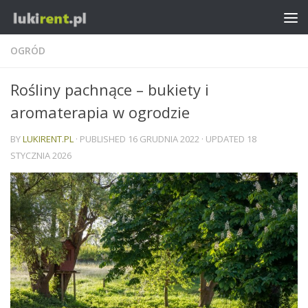
OGRÓD
Rośliny pachnące – bukiety i
aromaterapia w ogrodzie
BY
LUKIRENT.PL
· PUBLISHED
16 GRUDNIA 2022
· UPDATED
18
STYCZNIA 2026