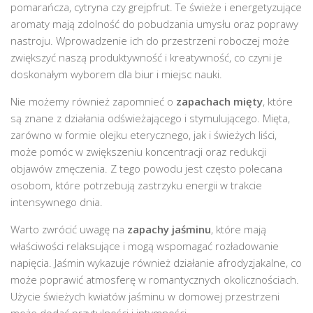
pomarańcza, cytryna czy grejpfrut. Te świeże i energetyzujące
aromaty mają zdolność do pobudzania umysłu oraz poprawy
nastroju. Wprowadzenie ich do przestrzeni roboczej może
zwiększyć naszą produktywność i kreatywność, co czyni je
doskonałym wyborem dla biur i miejsc nauki.
Nie możemy również zapomnieć o
zapachach mięty
, które
są znane z działania odświeżającego i stymulującego. Mięta,
zarówno w formie olejku eterycznego, jak i świeżych liści,
może pomóc w zwiększeniu koncentracji oraz redukcji
objawów zmęczenia. Z tego powodu jest często polecana
osobom, które potrzebują zastrzyku energii w trakcie
intensywnego dnia.
Warto zwrócić uwagę na
zapachy jaśminu
, które mają
właściwości relaksujące i mogą wspomagać rozładowanie
napięcia. Jaśmin wykazuje również działanie afrodyzjakalne, co
może poprawić atmosferę w romantycznych okolicznościach.
Użycie świeżych kwiatów jaśminu w domowej przestrzeni
może dodać przytulności i intymności.