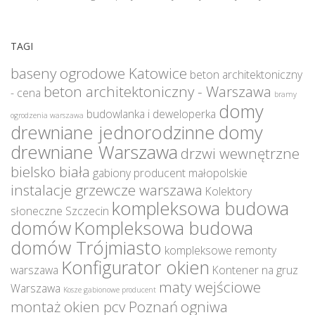
TAGI
baseny ogrodowe Katowice
beton architektoniczny
beton architektoniczny - Warszawa
- cena
bramy
domy
budowlanka i deweloperka
ogrodzenia warszawa
drewniane jednorodzinne
domy
drewniane Warszawa
drzwi wewnętrzne
bielsko biała
gabiony producent małopolskie
instalacje grzewcze warszawa
Kolektory
kompleksowa budowa
słoneczne Szczecin
domów
Kompleksowa budowa
domów Trójmiasto
kompleksowe remonty
Konfigurator okien
warszawa
Kontener na gruz
maty wejściowe
Warszawa
Kosze gabionowe producent
montaż okien pcv Poznań
ogniwa